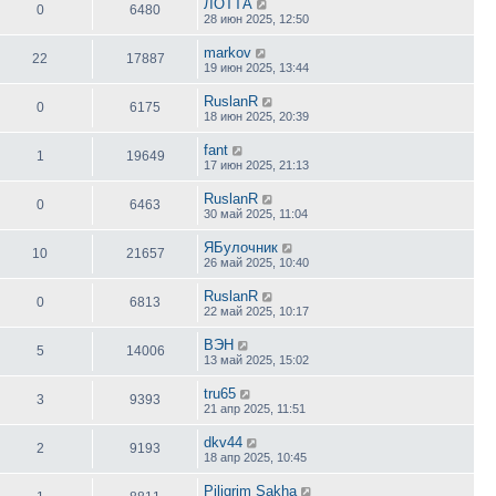
ЛОТТА
0
6480
28 июн 2025, 12:50
markov
22
17887
19 июн 2025, 13:44
RuslanR
0
6175
18 июн 2025, 20:39
fant
1
19649
17 июн 2025, 21:13
RuslanR
0
6463
30 май 2025, 11:04
ЯБулочник
10
21657
26 май 2025, 10:40
RuslanR
0
6813
22 май 2025, 10:17
ВЭН
5
14006
13 май 2025, 15:02
tru65
3
9393
21 апр 2025, 11:51
dkv44
2
9193
18 апр 2025, 10:45
Piligrim Sakha