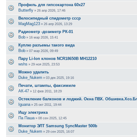
Профиль для гипсокартона 60х27
Butterfly
»
26 апр 2026, 17:46
Велосипедный спидометр ссср
MagMag123
»
26 апр 2026, 13:29
Радиометр -дозиметр РК-01
Bob
»
16 мар 2026, 15:41
Куплю разъемы такого вида
Bob
»
07 мар 2026, 09:49
Пару Li-Ion клонов NCR18650B MH12210
wshs
»
29 ноя 2025, 23:53
Можно удалить
Duke_Nukem
»
03 дек 2025, 19:16
Печати, штампы, факсимиле
АК-47
»
12 фев 2011, 18:29
Остекление балконов и лоджий. Окна ПВХ. Обшивка.Хоз.Б
Iguana
»
25 окт 2011, 19:44
Ищу электрика
Па Паша
»
08 сен 2025, 12:45
Монитор ЭЛТ Samsung SyncMaster 500b
Duke_Nukem
»
29 сен 2025, 16:07