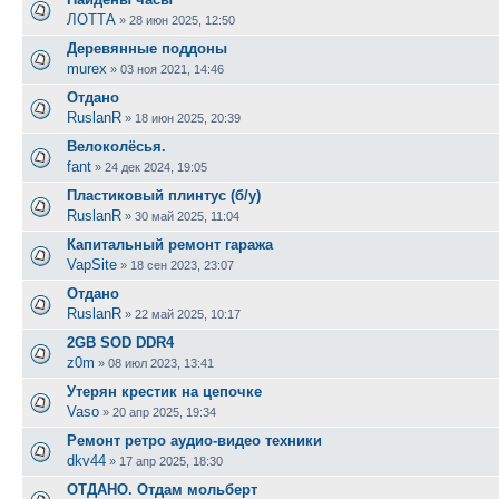
ЛОТТА
»
28 июн 2025, 12:50
Деревянные поддоны
murex
»
03 ноя 2021, 14:46
Отдано
RuslanR
»
18 июн 2025, 20:39
Велоколёсья.
fant
»
24 дек 2024, 19:05
Пластиковый плинтус (б/у)
RuslanR
»
30 май 2025, 11:04
Капитальный ремонт гаража
VapSite
»
18 сен 2023, 23:07
Отдано
RuslanR
»
22 май 2025, 10:17
2GB SOD DDR4
z0m
»
08 июл 2023, 13:41
Утерян крестик на цепочке
Vaso
»
20 апр 2025, 19:34
Ремонт ретро аудио-видео техники
dkv44
»
17 апр 2025, 18:30
ОТДАНО. Отдам мольберт