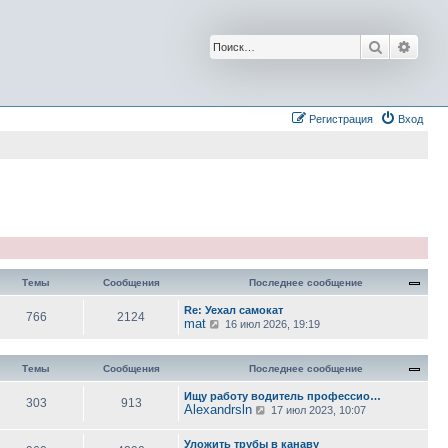
Поиск
Расш
Регистрация
Вход
Темы
Сообщения
Последнее сообщение
Re: Уехал самокат
766
2124
mat
П
16 июл 2026, 19:19
е
р
е
Темы
Сообщения
Последнее сообщение
й
т
и
Ищу работу водитель профессио…
303
913
к
Alexandrsln
П
17 июл 2023, 10:07
п
е
о
р
с
Уложить трубы в канаву
е