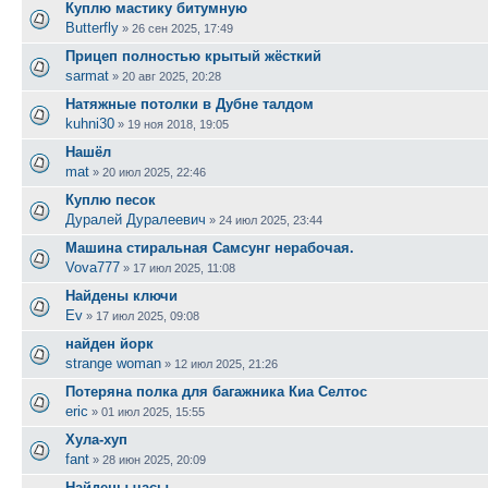
Куплю мастику битумную
Butterfly
»
26 сен 2025, 17:49
Прицеп полностью крытый жёсткий
sarmat
»
20 авг 2025, 20:28
Натяжные потолки в Дубне талдом
kuhni30
»
19 ноя 2018, 19:05
Нашёл
mat
»
20 июл 2025, 22:46
Куплю песок
Дуралей Дуралеевич
»
24 июл 2025, 23:44
Машина стиральная Самсунг нерабочая.
Vova777
»
17 июл 2025, 11:08
Найдены ключи
Ev
»
17 июл 2025, 09:08
найден йорк
strange woman
»
12 июл 2025, 21:26
Потеряна полка для багажника Киа Селтос
eric
»
01 июл 2025, 15:55
Хула-хуп
fant
»
28 июн 2025, 20:09
Найдены часы