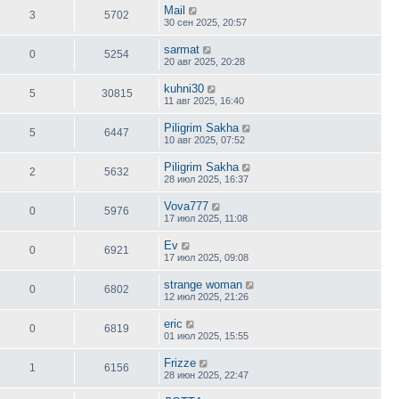
Mail
3
5702
30 сен 2025, 20:57
sarmat
0
5254
20 авг 2025, 20:28
kuhni30
5
30815
11 авг 2025, 16:40
Piligrim Sakha
5
6447
10 авг 2025, 07:52
Piligrim Sakha
2
5632
28 июл 2025, 16:37
Vova777
0
5976
17 июл 2025, 11:08
Ev
0
6921
17 июл 2025, 09:08
strange woman
0
6802
12 июл 2025, 21:26
eric
0
6819
01 июл 2025, 15:55
Frizze
1
6156
28 июн 2025, 22:47