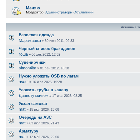
Меняю
Модератор:
Администраторы Объявлений
Активные 
Взрослая одежда
Марамашка
»
30 июн 2011, 02:33
Черный список бракоделов
гоша
»
06 дек 2012, 12:52
Сувенирчики
simon4ita
»
01 сен 2012, 16:38
Нужно уложить OSB по лагам
asasl
»
16 июл 2026, 19:28
Уложить трубы в канаву
Давнотутживем
»
17 июл 2026, 08:25
Уехал самокат
mat
»
15 июл 2026, 13:08
Очередь на АЗС
mat
»
03 июл 2026, 21:43
Арматуру
mat
»
12 май 2026, 22:00