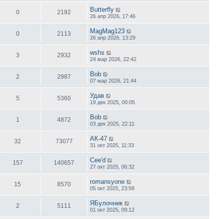
Butterfly
0
2192
26 апр 2026, 17:46
MagMag123
0
2113
26 апр 2026, 13:29
wshs
3
2932
24 мар 2026, 22:42
Bob
2
2987
07 мар 2026, 21:44
Удав
5
5360
19 дек 2025, 00:05
Bob
1
4872
03 дек 2025, 22:11
АК-47
32
73077
31 окт 2025, 11:33
Cee'd
157
140657
27 окт 2025, 06:32
romansyone
15
8570
05 окт 2025, 23:58
ЯБулочник
2
5111
01 окт 2025, 09:12