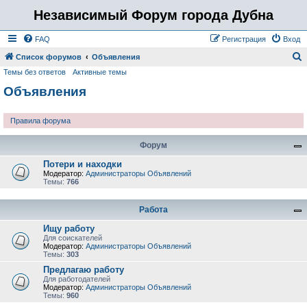
Независимый Форум города Дубна
FAQ
Регистрация
Вход
Список форумов
Объявления
Темы без ответов
Активные темы
о
Объявления
и
с
Правила форума
к
Форум
Потери и находки
Модератор:
Администраторы Объявлений
Темы:
766
Работа
Ищу работу
Для соискателей
Модератор:
Администраторы Объявлений
Темы:
303
Предлагаю работу
Для работодателей
Модератор:
Администраторы Объявлений
Темы:
960