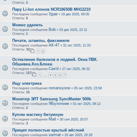
Ответы:
2
Пару Li-Ion клонов NCR18650B MH12210
Удав
Последнее сообщение
«
19 дек 2025, 00:05
Ответы:
5
Можно удалить
Bob
Последнее сообщение
«
03 дек 2025, 22:11
Ответы:
1
Печати, штампы, факсимиле
АК-47
Последнее сообщение
«
31 окт 2025, 11:33
Ответы:
32
1
2
Остекление балконов и лоджий. Окна ПВХ.
Обшивка.Хоз.Блоки.
Cee'd
Последнее сообщение
«
27 окт 2025, 06:32
Ответы:
157
1
4
5
6
7
…
Ищу электрика
romansyone
Последнее сообщение
«
05 окт 2025, 23:58
Ответы:
15
Монитор ЭЛТ Samsung SyncMaster 500b
ЯБулочник
Последнее сообщение
«
01 окт 2025, 09:12
Ответы:
2
Куплю мастику битумную
Mail
Последнее сообщение
«
30 сен 2025, 20:57
Ответы:
3
Прицеп полностью крытый жёсткий
sarmat
Последнее сообщение
«
20 авг 2025, 20:28