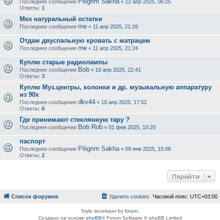
Piligrim Sakha
Последнее сообщение
«
12 апр 2025, 06:25
Ответы:
1
Мех натуральный остатки
rne
Последнее сообщение
«
11 апр 2025, 21:26
Отдам двуспальную кровать с матрацем
rne
Последнее сообщение
«
11 апр 2025, 21:24
Куплю старые радиолампы
Bob
Последнее сообщение
«
10 апр 2025, 22:41
Ответы:
3
Куплю Муз.центры, колонки и др. музыкальную аппаратуру
из 90х
dkv44
Последнее сообщение
«
10 апр 2025, 17:52
Ответы:
6
Где принимают стеклянную тару ?
Bob Rob
Последнее сообщение
«
01 фев 2025, 10:20
паспорт
Piligrim Sakha
Последнее сообщение
«
08 янв 2025, 15:08
Ответы:
2
Перейти
Список форумов
Удалить cookies
Часовой пояс:
UTC+03:00
Style developer by
forum
,
Создано на основе
phpBB
® Forum Software © phpBB Limited