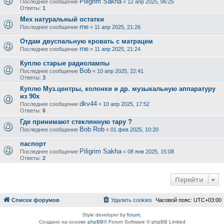
Piligrim Sakha
Последнее сообщение
«
12 апр 2025, 06:25
Ответы:
1
Мех натуральный остатки
rne
Последнее сообщение
«
11 апр 2025, 21:26
Отдам двуспальную кровать с матрацем
rne
Последнее сообщение
«
11 апр 2025, 21:24
Куплю старые радиолампы
Bob
Последнее сообщение
«
10 апр 2025, 22:41
Ответы:
3
Куплю Муз.центры, колонки и др. музыкальную аппаратуру
из 90х
dkv44
Последнее сообщение
«
10 апр 2025, 17:52
Ответы:
6
Где принимают стеклянную тару ?
Bob Rob
Последнее сообщение
«
01 фев 2025, 10:20
паспорт
Piligrim Sakha
Последнее сообщение
«
08 янв 2025, 15:08
Ответы:
2
Перейти
Список форумов
Удалить cookies
Часовой пояс:
UTC+03:00
Style developer by
forum
,
Создано на основе
phpBB
® Forum Software © phpBB Limited