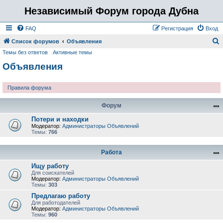
Независимый Форум города Дубна
FAQ
Регистрация
Вход
Список форумов
Объявления
Темы без ответов
Активные темы
о
Объявления
и
с
Правила форума
к
Форум
Потери и находки
Модератор:
Администраторы Объявлений
Темы:
766
Работа
Ищу работу
Для соискателей
Модератор:
Администраторы Объявлений
Темы:
303
Предлагаю работу
Для работодателей
Модератор:
Администраторы Объявлений
Темы:
960