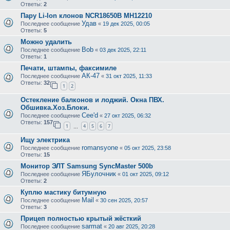
Ответы:
2
Пару Li-Ion клонов NCR18650B MH12210
Удав
Последнее сообщение
«
19 дек 2025, 00:05
Ответы:
5
Можно удалить
Bob
Последнее сообщение
«
03 дек 2025, 22:11
Ответы:
1
Печати, штампы, факсимиле
АК-47
Последнее сообщение
«
31 окт 2025, 11:33
Ответы:
32
1
2
Остекление балконов и лоджий. Окна ПВХ.
Обшивка.Хоз.Блоки.
Cee'd
Последнее сообщение
«
27 окт 2025, 06:32
Ответы:
157
1
4
5
6
7
…
Ищу электрика
romansyone
Последнее сообщение
«
05 окт 2025, 23:58
Ответы:
15
Монитор ЭЛТ Samsung SyncMaster 500b
ЯБулочник
Последнее сообщение
«
01 окт 2025, 09:12
Ответы:
2
Куплю мастику битумную
Mail
Последнее сообщение
«
30 сен 2025, 20:57
Ответы:
3
Прицеп полностью крытый жёсткий
sarmat
Последнее сообщение
«
20 авг 2025, 20:28