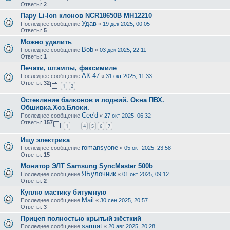
Ответы:
2
Пару Li-Ion клонов NCR18650B MH12210
Удав
Последнее сообщение
«
19 дек 2025, 00:05
Ответы:
5
Можно удалить
Bob
Последнее сообщение
«
03 дек 2025, 22:11
Ответы:
1
Печати, штампы, факсимиле
АК-47
Последнее сообщение
«
31 окт 2025, 11:33
Ответы:
32
1
2
Остекление балконов и лоджий. Окна ПВХ.
Обшивка.Хоз.Блоки.
Cee'd
Последнее сообщение
«
27 окт 2025, 06:32
Ответы:
157
1
4
5
6
7
…
Ищу электрика
romansyone
Последнее сообщение
«
05 окт 2025, 23:58
Ответы:
15
Монитор ЭЛТ Samsung SyncMaster 500b
ЯБулочник
Последнее сообщение
«
01 окт 2025, 09:12
Ответы:
2
Куплю мастику битумную
Mail
Последнее сообщение
«
30 сен 2025, 20:57
Ответы:
3
Прицеп полностью крытый жёсткий
sarmat
Последнее сообщение
«
20 авг 2025, 20:28