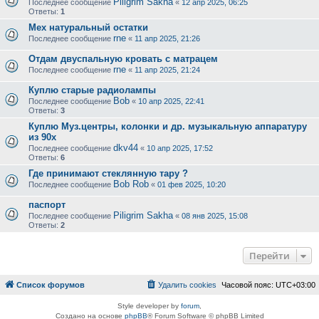
Piligrim Sakha
Последнее сообщение
«
12 апр 2025, 06:25
Ответы:
1
Мех натуральный остатки
rne
Последнее сообщение
«
11 апр 2025, 21:26
Отдам двуспальную кровать с матрацем
rne
Последнее сообщение
«
11 апр 2025, 21:24
Куплю старые радиолампы
Bob
Последнее сообщение
«
10 апр 2025, 22:41
Ответы:
3
Куплю Муз.центры, колонки и др. музыкальную аппаратуру
из 90х
dkv44
Последнее сообщение
«
10 апр 2025, 17:52
Ответы:
6
Где принимают стеклянную тару ?
Bob Rob
Последнее сообщение
«
01 фев 2025, 10:20
паспорт
Piligrim Sakha
Последнее сообщение
«
08 янв 2025, 15:08
Ответы:
2
Перейти
Список форумов
Удалить cookies
Часовой пояс:
UTC+03:00
Style developer by
forum
,
Создано на основе
phpBB
® Forum Software © phpBB Limited