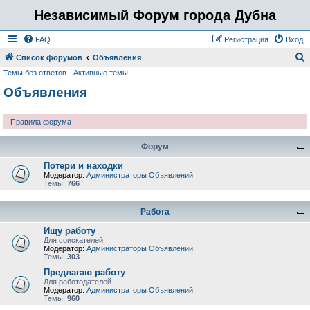
Независимый Форум города Дубна
FAQ
Регистрация
Вход
Список форумов
Объявления
Темы без ответов
Активные темы
о
Объявления
и
с
Правила форума
к
Форум
Потери и находки
Модератор:
Администраторы Объявлений
Темы:
766
Работа
Ищу работу
Для соискателей
Модератор:
Администраторы Объявлений
Темы:
303
Предлагаю работу
Для работодателей
Модератор:
Администраторы Объявлений
Темы:
960