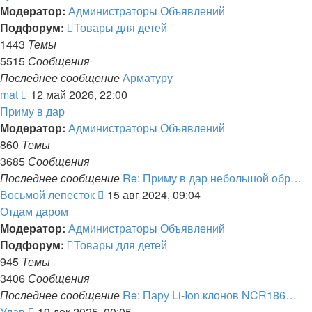
Модератор:
Администраторы Объявлений
Подфорум:
Товары для детей
1443
Темы
5515
Сообщения
Последнее сообщение
Арматуру
Перейти
mat
12 май 2026, 22:00
к
Приму в дар
последнему
Модератор:
Администраторы Объявлений
сообщению
860
Темы
3685
Сообщения
Последнее сообщение
Re: Приму в дар небольшой обр…
Перейти
Восьмой лепесток
15 авг 2024, 09:04
к
Отдам даром
последнему
Модератор:
Администраторы Объявлений
сообщению
Подфорум:
Товары для детей
945
Темы
3406
Сообщения
Последнее сообщение
Re: Пару Li-Ion клонов NCR186…
Перейти
Удав
19 дек 2025, 00:05