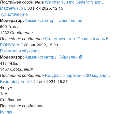
Последнее сообщение
We offer 100 mg Generic Viagr…
Перейти
MatthewRub
03 июн 2025, 12:15
к
Туристические
последнему
Модератор:
Администраторы Объявлений
сообщению
600
Темы
1232
Сообщения
Последнее сообщение
Паломничество:"Славный день Б…
Перейти
POHVALA
20 авг 2022, 15:00
к
Развитие и обучение
последнему
Модератор:
Администраторы Объявлений
сообщению
417
Темы
1457
Сообщения
Последнее сообщение
Re: Делаю чертежи и 3D модели…
Перейти
Kvadratniy Enot
24 дек 2024, 15:27
к
Форум
последнему
Темы
сообщению
Сообщения
Последнее сообщение
Куплю