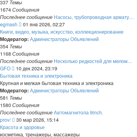
337
Темы
1674
Сообщения
Последнее сообщение
Насосы, трубопроводная армату…
Перейти
egmash
01 янв 2026, 02:27
к
Книги, видео, музыка, искусство, коллекционирование
последнему
Модератор:
Администраторы Объявлений
сообщению
354
Темы
1168
Сообщения
Последнее сообщение
Несколько редкостей для мелом…
Перейти
GFO
10 дек 2024, 23:19
к
Бытовая техника и электроника
последнему
Крупная и мелкая бытовая техника и электроника
сообщению
Модератор:
Администраторы Объявлений
581
Темы
1580
Сообщения
Последнее сообщение
Автомагнитола 9inch.
Перейти
prov/
30 мар 2026, 15:14
к
Красота и здоровье
последнему
косметика, тренажеры, массажеры