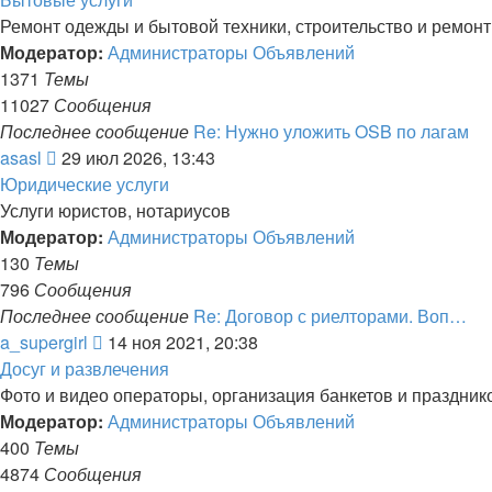
последнему
Ремонт одежды и бытовой техники, строительство и ремонт,
сообщению
Модератор:
Администраторы Объявлений
1371
Темы
11027
Сообщения
Последнее сообщение
Re: Нужно уложить OSB по лагам
Перейти
asasl
29 июл 2026, 13:43
к
Юридические услуги
последнему
Услуги юристов, нотариусов
сообщению
Модератор:
Администраторы Объявлений
130
Темы
796
Сообщения
Последнее сообщение
Re: Договор с риелторами. Воп…
Перейти
a_supergirl
14 ноя 2021, 20:38
к
Досуг и развлечения
последнему
Фото и видео операторы, организация банкетов и празднико
сообщению
Модератор:
Администраторы Объявлений
400
Темы
4874
Сообщения