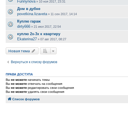
Funnynova
»
10 ноя 2017, 23:31
Дом в дубне
povetkina.lizaveta
»
11 сен 2017, 14:14
Куплю гараж
dirty666
»
21 июл 2017, 22:54
куплю 2х-3х к квартиру
Ekaterina27
»
07 авг 2017, 08:27
Новая тема
Вернуться к списку форумов
ПРАВА ДОСТУПА
Вы
не можете
начинать темы
Вы
не можете
отвечать на сообщения
Вы
не можете
редактировать свои сообщения
Вы
не можете
удалять свои сообщения
Список форумов