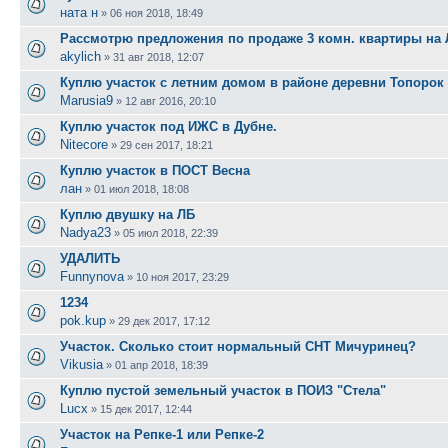
ната н
»
06 ноя 2018, 18:49
Рассмотрю предложения по продаже 3 комн. квартиры на
akylich
»
31 авг 2018, 12:07
Куплю участок с летним домом в районе деревни Топорок
Marusia9
»
12 авг 2016, 20:10
Куплю участок под ИЖС в Дубне.
Nitecore
»
29 сен 2017, 18:21
Куплю участок в ПОСТ Весна
лан
»
01 июл 2018, 18:08
Куплю двушку на ЛБ
Nadya23
»
05 июл 2018, 22:39
УДАЛИТЬ
Funnynova
»
10 ноя 2017, 23:29
1234
pok.kup
»
29 дек 2017, 17:12
Участок. Сколько стоит нормальный СНТ Мичуринец?
Vikusia
»
01 апр 2018, 18:39
Куплю пустой земельный участок в ПОИЗ "Стела"
Lucx
»
15 дек 2017, 12:44
Участок на Репке-1 или Репке-2