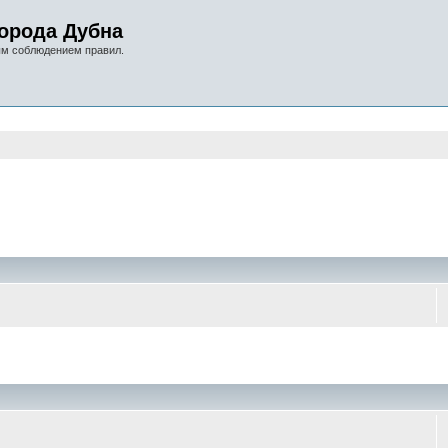
орода Дубна
ым соблюдением правил.
оиск