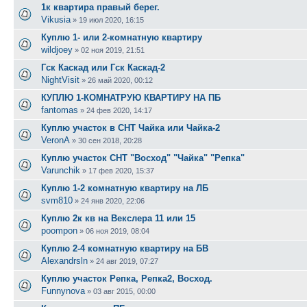
1к квартира правый берег.
Vikusia
»
19 июл 2020, 16:15
Куплю 1- или 2-комнатную квартиру
wildjoey
»
02 ноя 2019, 21:51
Гск Каскад или Гск Каскад-2
NightVisit
»
26 май 2020, 00:12
КУПЛЮ 1-КОМНАТРУЮ КВАРТИРУ НА ПБ
fantomas
»
24 фев 2020, 14:17
Куплю участок в СНТ Чайка или Чайка-2
VeronA
»
30 сен 2018, 20:28
Куплю участок СНТ "Восход" "Чайка" "Репка"
Varunchik
»
17 фев 2020, 15:37
Куплю 1-2 комнатную квартиру на ЛБ
svm810
»
24 янв 2020, 22:06
Куплю 2к кв на Векслера 11 или 15
poompon
»
06 ноя 2019, 08:04
Куплю 2-4 комнатную квартиру на БВ
Alexandrsln
»
24 авг 2019, 07:27
Куплю участок Репка, Репка2, Восход.
Funnynova
»
03 авг 2015, 00:00