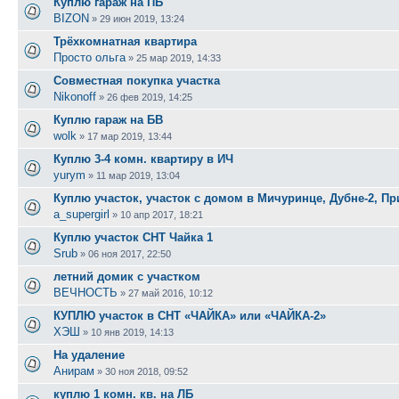
Куплю гараж на ПБ
BIZON
»
29 июн 2019, 13:24
Трёхкомнатная квартира
Просто ольга
»
25 мар 2019, 14:33
Совместная покупка участка
Nikonoff
»
26 фев 2019, 14:25
Куплю гараж на БВ
wolk
»
17 мар 2019, 13:44
Куплю 3-4 комн. квартиру в ИЧ
yurym
»
11 мар 2019, 13:04
Куплю участок, участок с домом в Мичуринце, Дубне-2, П
a_supergirl
»
10 апр 2017, 18:21
Куплю участок СНТ Чайка 1
Srub
»
06 ноя 2017, 22:50
летний домик с участком
ВЕЧНОСТЬ
»
27 май 2016, 10:12
КУПЛЮ участок в СНТ «ЧАЙКА» или «ЧАЙКА-2»
ХЭШ
»
10 янв 2019, 14:13
На удаление
Анирам
»
30 ноя 2018, 09:52
куплю 1 комн. кв. на ЛБ