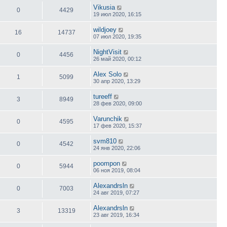
Vikusia
0
4429
19 июл 2020, 16:15
wildjoey
16
14737
07 июл 2020, 19:35
NightVisit
0
4456
26 май 2020, 00:12
Alex Solo
1
5099
30 апр 2020, 13:29
tureeff
3
8949
28 фев 2020, 09:00
Varunchik
0
4595
17 фев 2020, 15:37
svm810
0
4542
24 янв 2020, 22:06
poompon
0
5944
06 ноя 2019, 08:04
Alexandrsln
0
7003
24 авг 2019, 07:27
Alexandrsln
3
13319
23 авг 2019, 16:34