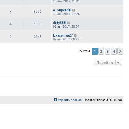
10 ноя 2017, 23:31
a_supergirl
7
8599
13 сен 2017, 19:26
dirty666
4
6903
07 авг 2017, 20:54
Ekaterina27
0
3845
07 авг 2017, 08:27
1
2
3
4
Сл
159 тем
Перейти
Удалить cookies
Часовой пояс:
UTC+03:00