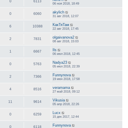
0
6113
06 ноя 2018, 18:49
akylich
0
6060
31 авг 2018, 12:07
КакТяТам
6
10388
22 авг 2018, 17:45
olgaivanova2
2
7831
08 авг 2018, 15:03
Ils
1
6667
06 июл 2018, 12:45
Nadya23
0
5763
05 июл 2018, 22:39
Funnynova
2
7366
19 июн 2018, 17:58
veramama
4
8516
27 май 2018, 09:12
Vikusia
11
9614
05 апр 2018, 22:26
Lucx
0
6259
15 дек 2017, 12:44
Funnynova
0
6118