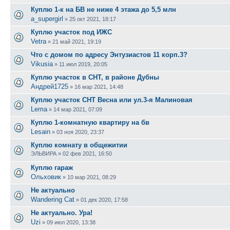
Куплю 1-к на БВ не ниже 4 этажа до 5,5 млн
a_supergirl
»
25 окт 2021, 18:17
Куплю участок под ИЖС
Vetra
»
21 май 2021, 19:19
Что с домом по адресу Энтузиастов 11 корп.3?
Vikusia
»
11 июл 2019, 20:05
Куплю участок в СНТ, в районе Дубны
Андрей1725
»
16 мар 2021, 14:48
Куплю участок СНТ Весна или ул.3-я Малиновая
Lema
»
14 мар 2021, 07:09
Куплю 1-комнатную квартиру на бв
Lesain
»
03 ноя 2020, 23:37
Куплю комнату в общежитии
ЭЛЬВИРА
»
02 фев 2021, 16:50
Куплю гараж
Ольховик
»
10 мар 2021, 08:29
Не актуально
Wandering Cat
»
01 дек 2020, 17:58
Не актуально. Ура!
Uzi
»
09 июл 2020, 13:38