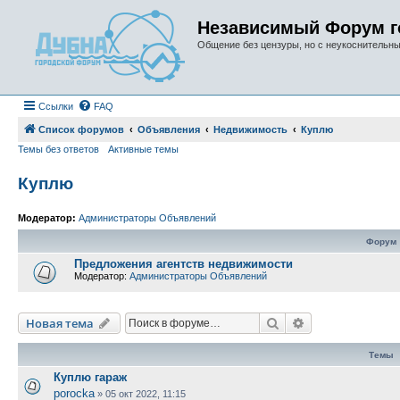
Независимый Форум г
Общение без цензуры, но с неукоснительн
Ссылки
FAQ
Список форумов
Объявления
Недвижимость
Куплю
Темы без ответов
Активные темы
Куплю
Модератор:
Администраторы Объявлений
Форум
Предложения агентств недвижимости
Модератор:
Администраторы Объявлений
Поиск
Расширенный п
Новая тема
Темы
Куплю гараж
porocka
»
05 окт 2022, 11:15