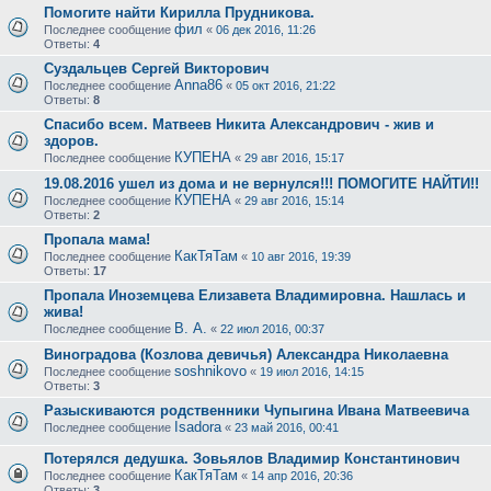
Помогите найти Кирилла Прудникова.
фил
Последнее сообщение
«
06 дек 2016, 11:26
Ответы:
4
Суздальцев Сергей Викторович
Anna86
Последнее сообщение
«
05 окт 2016, 21:22
Ответы:
8
Спасибо всем. Матвеев Никита Александрович - жив и
здоров.
КУПЕНА
Последнее сообщение
«
29 авг 2016, 15:17
19.08.2016 ушел из дома и не вернулся!!! ПОМОГИТЕ НАЙТИ!!
КУПЕНА
Последнее сообщение
«
29 авг 2016, 15:14
Ответы:
2
Пропала мама!
КакТяТам
Последнее сообщение
«
10 авг 2016, 19:39
Ответы:
17
Пропала Иноземцева Елизавета Владимировна. Нашлась и
жива!
В. А.
Последнее сообщение
«
22 июл 2016, 00:37
Виноградова (Козлова девичья) Александра Николаевна
soshnikovo
Последнее сообщение
«
19 июл 2016, 14:15
Ответы:
3
Разыскиваются родственники Чупыгина Ивана Матвеевича
Isadora
Последнее сообщение
«
23 май 2016, 00:41
Потерялся дедушка. Зовьялов Владимир Константинович
КакТяТам
Последнее сообщение
«
14 апр 2016, 20:36
Ответы:
3