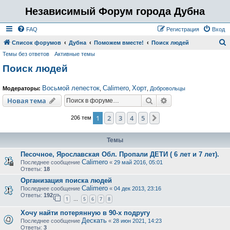
Независимый Форум города Дубна
FAQ
Регистрация
Вход
Список форумов
Дубна
Поможем вместе!
Поиск людей
Темы без ответов
Активные темы
о
Поиск людей
и
с
Восьмой лепесток
Calimero
Хорт
Модераторы:
,
,
,
Добровольцы
к
Поиск
Расширенный пои
Новая тема
1
2
3
4
5
След.
206 тем
Темы
Песочное, Ярославская Обл. Пропали ДЕТИ ( 6 лет и 7 лет).
Calimero
Последнее сообщение
«
29 май 2016, 05:01
Ответы:
18
Организация поиска людей
Calimero
Последнее сообщение
«
04 дек 2013, 23:16
Ответы:
192
1
5
6
7
8
…
Хочу найти потерянную в 90-х подругу
Дескать
Последнее сообщение
«
28 июн 2021, 14:23
Ответы:
3