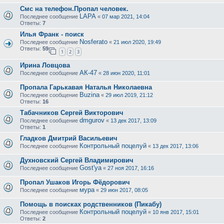
Смс на телефон.Пропал человек.
LAPA
Последнее сообщение
«
07 мар 2021, 14:04
Ответы:
7
Илья Франк - поиск
Nosferato
Последнее сообщение
«
21 июл 2020, 19:49
Ответы:
59
1
2
3
Ирина Ловцова
АК-47
Последнее сообщение
«
28 июн 2020, 11:01
Пропала Гарькавая Наталья Николаевна
Buzina
Последнее сообщение
«
29 июл 2019, 21:12
Ответы:
16
Табачников Сергей Викторович
dmgurov
Последнее сообщение
«
13 дек 2017, 13:09
Ответы:
1
Гладков Дмитрий Васильевич
Контрольный поцелуй
Последнее сообщение
«
13 дек 2017, 13:06
Духновский Сергей Владимирович
Gost'ya
Последнее сообщение
«
27 ноя 2017, 16:16
Пропал Ушаков Игорь Фёдорович
мура
Последнее сообщение
«
29 июн 2017, 08:05
Помощь в поисках родственников (Пикабу)
Контрольный поцелуй
Последнее сообщение
«
10 янв 2017, 15:01
Ответы:
2