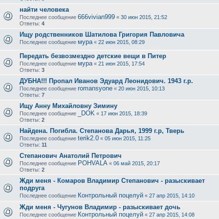
найти человека
666vivian999
Последнее сообщение
«
30 июн 2015, 21:52
Ответы:
4
Ищу родственников Шатилова Григория Павловича
мура
Последнее сообщение
«
22 июн 2015, 08:29
Передать безвозмездно детские вещи в Питер
мура
Последнее сообщение
«
21 июн 2015, 17:54
Ответы:
3
ДУБНА!!! Пропал Иванов Эдуард Леонидович. 1943 г.р.
romansyone
Последнее сообщение
«
20 июн 2015, 10:13
Ответы:
7
Ищу Анну Михайловну Зимину
_DOK
Последнее сообщение
«
17 июн 2015, 18:39
Ответы:
2
Найдена. Погибла. Степанова Дарья, 1999 г.р, Тверь
terik2.0
Последнее сообщение
«
05 июн 2015, 11:25
Ответы:
11
Степанович Анатолий Петрович
POHVALA
Последнее сообщение
«
06 май 2015, 20:17
Ответы:
2
Жди меня - Комаров Владимир Степанович - разыскивает
подруга
Контрольный поцелуй
Последнее сообщение
«
27 апр 2015, 14:10
Жди меня - Чугунов Владимир - разыскивает дочь
Контрольный поцелуй
Последнее сообщение
«
27 апр 2015, 14:08