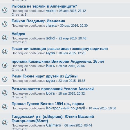
Рыбака не теряли в Аппендиците?
verkn
Последнее сообщение
«
05 апр 2016, 21:12
Ответы:
9
Байков Владимир Иванович
Лапка
Последнее сообщение
«
30 мар 2016, 20:30
Найден
sokol
Последнее сообщение
«
22 мар 2016, 20:46
Ответы:
3
Госавтоинспекция разыскивает женщину-водителя
мура
Последнее сообщение
«
10 ноя 2015, 12:23
пропала Кимишкина Виктория Андреевна, 16 лет
Ботъ
Последнее сообщение
«
29 окт 2015, 22:06
Ответы:
8
Реми Грюне ищет друзей из Дубны
мура
Последнее сообщение
«
23 сен 2015, 15:35
Разыскивается пропавший Уколов Алексей
Ботъ
Последнее сообщение
«
18 авг 2015, 20:32
Ответы:
3
Пропал Гуреев Виктор 1954 г.р., паром
Контрольный поцелуй
Последнее сообщение
«
10 июл 2015, 10:30
Талдомский р-н (п.Воргаш). Юткин Василий
Григорьевич(86лет)
Calimero
Последнее сообщение
«
06 июл 2015, 08:44
Ответы:
3