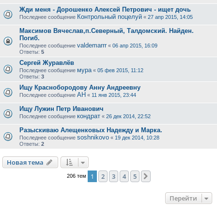
Жди меня - Дорошенко Алексей Петрович - ищет дочь
Контрольный поцелуй
Последнее сообщение
«
27 апр 2015, 14:05
Максимов Вячеслав,п.Северный, Талдомский. Найден.
Погиб.
valdemarrr
Последнее сообщение
«
06 апр 2015, 16:09
Ответы:
5
Сергей Журавлёв
мура
Последнее сообщение
«
05 фев 2015, 11:12
Ответы:
3
Ищу Краснобородову Анну Андреевну
АН
Последнее сообщение
«
11 янв 2015, 23:44
Ищу Лужин Петр Иванович
кондрат
Последнее сообщение
«
26 дек 2014, 22:52
Разыскиваю Алещенковых Надежду и Марка.
soshnikovo
Последнее сообщение
«
19 дек 2014, 10:28
Ответы:
2
Новая тема
1
2
3
4
5
След.
206 тем
Перейти