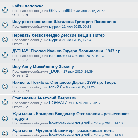
найти человека
666vivian999
Последнее сообщение
«
30 июн 2015, 21:52
Ответы:
4
Ищу родственников Шатилова Григория Павловича
мура
Последнее сообщение
«
22 июн 2015, 08:29
Передать безвозмездно детские вещи в Питер
мура
Последнее сообщение
«
21 июн 2015, 17:54
Ответы:
3
ДУБНА!!! Пропал Иванов Эдуард Леонидович. 1943 г.р.
romansyone
Последнее сообщение
«
20 июн 2015, 10:13
Ответы:
7
Ищу Анну Михайловну Зимину
_DOK
Последнее сообщение
«
17 июн 2015, 18:39
Ответы:
2
Найдена. Погибла. Степанова Дарья, 1999 г.р, Тверь
terik2.0
Последнее сообщение
«
05 июн 2015, 11:25
Ответы:
11
Степанович Анатолий Петрович
POHVALA
Последнее сообщение
«
06 май 2015, 20:17
Ответы:
2
Жди меня - Комаров Владимир Степанович - разыскивает
подруга
Контрольный поцелуй
Последнее сообщение
«
27 апр 2015, 14:10
Жди меня - Чугунов Владимир - разыскивает дочь
Контрольный поцелуй
Последнее сообщение
«
27 апр 2015, 14:08