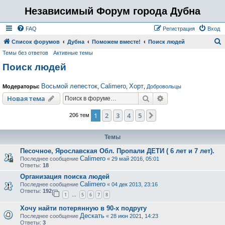
Независимый Форум города Дубна
FAQ
Регистрация
Вход
Список форумов
Дубна
Поможем вместе!
Поиск людей
Темы без ответов
Активные темы
о
Поиск людей
и
с
Восьмой лепесток
Calimero
Хорт
Модераторы:
,
,
,
Добровольцы
к
Поиск
Расширенный пои
Новая тема
1
2
3
4
5
След.
206 тем
Темы
Песочное, Ярославская Обл. Пропали ДЕТИ ( 6 лет и 7 лет).
Calimero
Последнее сообщение
«
29 май 2016, 05:01
Ответы:
18
Организация поиска людей
Calimero
Последнее сообщение
«
04 дек 2013, 23:16
Ответы:
192
1
5
6
7
8
…
Хочу найти потерянную в 90-х подругу
Дескать
Последнее сообщение
«
28 июн 2021, 14:23
Ответы:
3