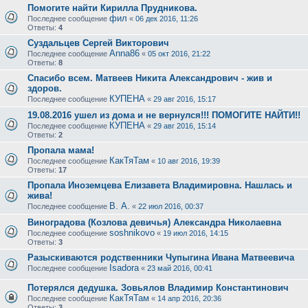
Помогите найти Кирилла Прудникова.
фил
Последнее сообщение
«
06 дек 2016, 11:26
Ответы:
4
Суздальцев Сергей Викторович
Anna86
Последнее сообщение
«
05 окт 2016, 21:22
Ответы:
8
Спасибо всем. Матвеев Никита Александрович - жив и
здоров.
КУПЕНА
Последнее сообщение
«
29 авг 2016, 15:17
19.08.2016 ушел из дома и не вернулся!!! ПОМОГИТЕ НАЙТИ!!
КУПЕНА
Последнее сообщение
«
29 авг 2016, 15:14
Ответы:
2
Пропала мама!
КакТяТам
Последнее сообщение
«
10 авг 2016, 19:39
Ответы:
17
Пропала Иноземцева Елизавета Владимировна. Нашлась и
жива!
В. А.
Последнее сообщение
«
22 июл 2016, 00:37
Виноградова (Козлова девичья) Александра Николаевна
soshnikovo
Последнее сообщение
«
19 июл 2016, 14:15
Ответы:
3
Разыскиваются родственники Чупыгина Ивана Матвеевича
Isadora
Последнее сообщение
«
23 май 2016, 00:41
Потерялся дедушка. Зовьялов Владимир Константинович
КакТяТам
Последнее сообщение
«
14 апр 2016, 20:36
Ответы:
3