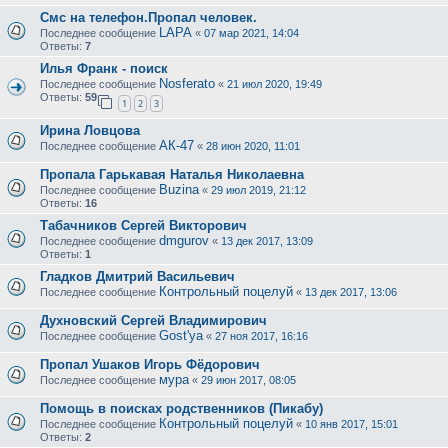
Смс на телефон.Пропал человек.
LAPA
Последнее сообщение
«
07 мар 2021, 14:04
Ответы:
7
Илья Франк - поиск
Nosferato
Последнее сообщение
«
21 июл 2020, 19:49
Ответы:
59
1
2
3
Ирина Ловцова
АК-47
Последнее сообщение
«
28 июн 2020, 11:01
Пропала Гарькавая Наталья Николаевна
Buzina
Последнее сообщение
«
29 июл 2019, 21:12
Ответы:
16
Табачников Сергей Викторович
dmgurov
Последнее сообщение
«
13 дек 2017, 13:09
Ответы:
1
Гладков Дмитрий Васильевич
Контрольный поцелуй
Последнее сообщение
«
13 дек 2017, 13:06
Духновский Сергей Владимирович
Gost'ya
Последнее сообщение
«
27 ноя 2017, 16:16
Пропал Ушаков Игорь Фёдорович
мура
Последнее сообщение
«
29 июн 2017, 08:05
Помощь в поисках родственников (Пикабу)
Контрольный поцелуй
Последнее сообщение
«
10 янв 2017, 15:01
Ответы:
2