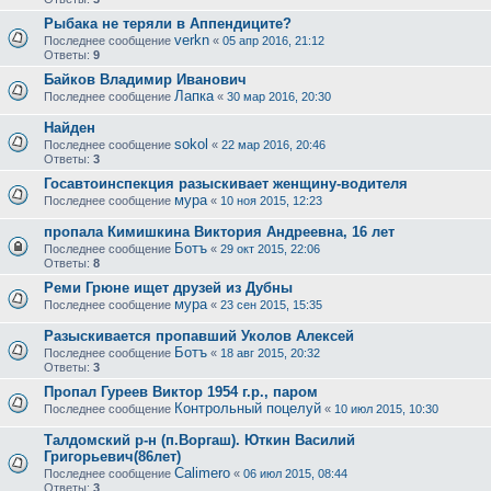
Рыбака не теряли в Аппендиците?
verkn
Последнее сообщение
«
05 апр 2016, 21:12
Ответы:
9
Байков Владимир Иванович
Лапка
Последнее сообщение
«
30 мар 2016, 20:30
Найден
sokol
Последнее сообщение
«
22 мар 2016, 20:46
Ответы:
3
Госавтоинспекция разыскивает женщину-водителя
мура
Последнее сообщение
«
10 ноя 2015, 12:23
пропала Кимишкина Виктория Андреевна, 16 лет
Ботъ
Последнее сообщение
«
29 окт 2015, 22:06
Ответы:
8
Реми Грюне ищет друзей из Дубны
мура
Последнее сообщение
«
23 сен 2015, 15:35
Разыскивается пропавший Уколов Алексей
Ботъ
Последнее сообщение
«
18 авг 2015, 20:32
Ответы:
3
Пропал Гуреев Виктор 1954 г.р., паром
Контрольный поцелуй
Последнее сообщение
«
10 июл 2015, 10:30
Талдомский р-н (п.Воргаш). Юткин Василий
Григорьевич(86лет)
Calimero
Последнее сообщение
«
06 июл 2015, 08:44
Ответы:
3