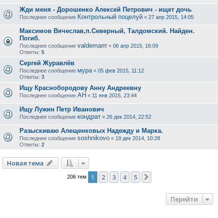
Жди меня - Дорошенко Алексей Петрович - ищет дочь
Контрольный поцелуй
Последнее сообщение
«
27 апр 2015, 14:05
Максимов Вячеслав,п.Северный, Талдомский. Найден.
Погиб.
valdemarrr
Последнее сообщение
«
06 апр 2015, 16:09
Ответы:
5
Сергей Журавлёв
мура
Последнее сообщение
«
05 фев 2015, 11:12
Ответы:
3
Ищу Краснобородову Анну Андреевну
АН
Последнее сообщение
«
11 янв 2015, 23:44
Ищу Лужин Петр Иванович
кондрат
Последнее сообщение
«
26 дек 2014, 22:52
Разыскиваю Алещенковых Надежду и Марка.
soshnikovo
Последнее сообщение
«
19 дек 2014, 10:28
Ответы:
2
Новая тема
1
2
3
4
5
След.
206 тем
Перейти