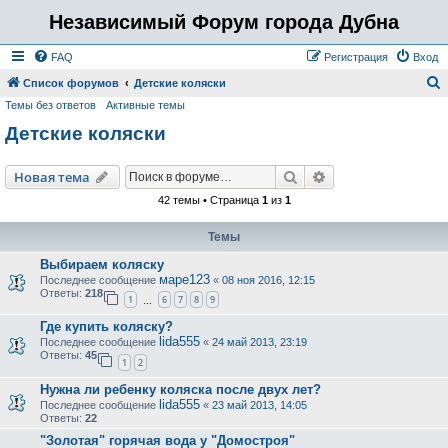
Независимый Форум города Дубна
FAQ
Регистрация
Вход
Список форумов
Детские коляски
Темы без ответов
Активные темы
о
Детские коляски
и
с
Поиск
Расширенный пои
Новая тема
к
42 темы • Страница
1
из
1
Темы
Выбираем коляску
маре123
Последнее сообщение
«
08 ноя 2016, 12:15
Ответы:
218
1
6
7
8
9
…
Где купить коляску?
lida555
Последнее сообщение
«
24 май 2013, 23:19
Ответы:
45
1
2
Нужна ли ребенку коляска после двух лет?
lida555
Последнее сообщение
«
23 май 2013, 14:05
Ответы:
22
"Золотая" горячая вода у "Домостроя"