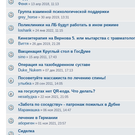
Феня
»
13 апр 2018, 11:13
Группа взаимной психологической поддержки
grey_horse
»
30 апр 2019, 13:31
Поликлиники на ЛБ будут работать в ином режиме
losharik
»
24 янв 2022, 11:15
Кинезитерапия на Вернова 5. или мытарства с травматолог
Виття
»
26 дек 2019, 21:28
Вакцинация Круглый стол в ГосДуме
sino
»
15 апр 2011, 17:43
Операция на тазобедренном суставе
Duke_Nukem
»
07 дек 2021, 17:13
Посоветуйте массажиста по лечению спины!
улыбка
»
28 сен 2011, 14:05
на госуслугах нет QR-кода. Что делать?
незабудка
»
22 ноя 2021, 21:05
«Забота по соседству» - патронаж пожилых в Дубне
Марамашка
»
06 ноя 2021, 14:47
лечение в Германии
абориген
»
01 ноя 2021, 23:57
Сиделка