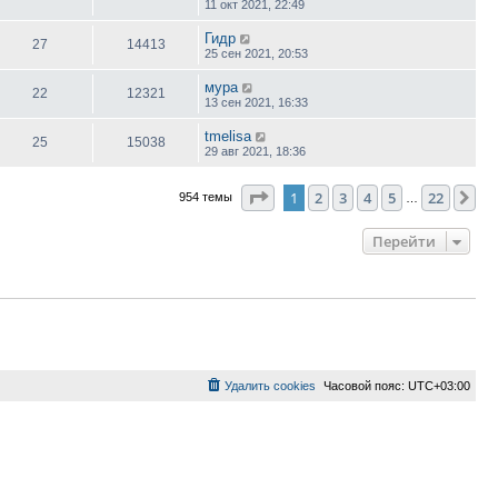
11 окт 2021, 22:49
Гидр
27
14413
25 сен 2021, 20:53
мура
22
12321
13 сен 2021, 16:33
tmelisa
25
15038
29 авг 2021, 18:36
Страница
1
из
22
1
2
3
4
5
22
Сл
954 темы
…
Перейти
Удалить cookies
Часовой пояс:
UTC+03:00