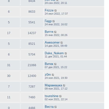
8
8434
24 сен 2022, 20:11
Frizze
6
8633
24 июл 2022, 17:37
Гидр
5
5541
24 янв 2022, 16:02
Виття
17
14237
15 янв 2022, 00:26
Awesomer
5
8521
14 дек 2021, 09:49
Duke_Nukem
6
5704
11 дек 2021, 01:44
Витек
31
21066
07 дек 2021, 15:22
z0m
30
12400
24 ноя 2021, 19:30
Марамашка
7
7287
09 ноя 2021, 17:12
tsunshine
11
7460
02 ноя 2021, 22:14
Веста
0
4466