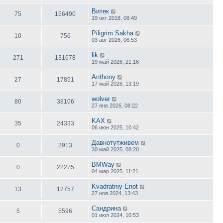
е
д
Витек
75
156490
н
19 окт 2018, 08:49
е
м
Piligrim Sakha
у
10
756
с
03 авг 2026, 06:53
о
о
lik
б
271
131678
19 май 2026, 21:16
щ
е
н
Anthony
27
17851
и
17 май 2026, 13:19
ю
wolver
80
38106
27 янв 2026, 08:22
KAX
35
24333
06 июн 2025, 10:42
Давнотутживем
0
2913
30 май 2025, 08:20
BMWay
0
22275
04 мар 2025, 11:21
Kvadratniy Enot
13
12757
27 ноя 2024, 13:43
Сандрина
5
5596
01 июл 2024, 10:53