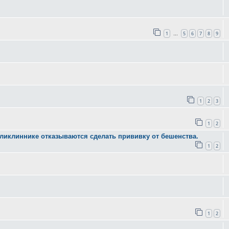
1
5
6
7
8
9
…
1
2
3
1
2
ликлиннике отказываются сделать прививку от бешенства.
1
2
1
2