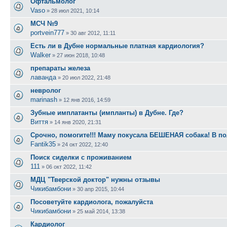
Офтальмолог
Vaso
»
28 июл 2021, 10:14
МСЧ №9
portvein777
»
30 авг 2012, 11:11
Есть ли в Дубне нормальные платная кардиология?
Walker
»
27 июн 2018, 10:48
препараты железа
лаванда
»
20 июл 2022, 21:48
невролог
marinash
»
12 янв 2016, 14:59
Зубные имплатанты (импланты) в Дубне. Где?
Виття
»
14 янв 2020, 21:31
Срочно, помогите!!! Маму покусала БЕШЕНАЯ собака! В по
Fantik35
»
24 окт 2022, 12:40
Поиск сиделки с проживанием
111
»
06 окт 2022, 11:42
МДЦ "Тверской доктор" нужны отзывы
Чикибамбони
»
30 апр 2015, 10:44
Посоветуйте кардиолога, пожалуйста
Чикибамбони
»
25 май 2014, 13:38
Кардиолог