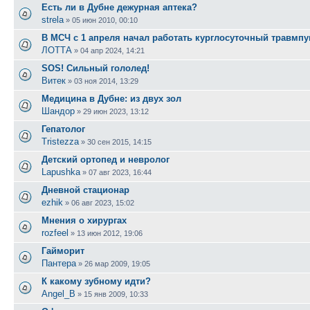
Есть ли в Дубне дежурная аптека?
strela
»
05 июн 2010, 00:10
В МСЧ с 1 апреля начал работать курглосуточный травмпу
ЛОТТА
»
04 апр 2024, 14:21
SOS! Сильный гололед!
Витек
»
03 ноя 2014, 13:29
Медицина в Дубне: из двух зол
Шандор
»
29 июн 2023, 13:12
Гепатолог
Tristezza
»
30 сен 2015, 14:15
Детский ортопед и невролог
Lapushka
»
07 авг 2023, 16:44
Дневной стационар
ezhik
»
06 авг 2023, 15:02
Мнения о хирургах
rozfeel
»
13 июн 2012, 19:06
Гайморит
Пантера
»
26 мар 2009, 19:05
К какому зубному идти?
Angel_B
»
15 янв 2009, 10:33