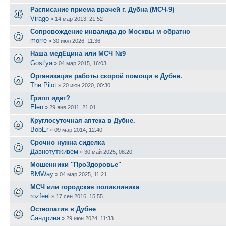
Расписание приема врачей г. Дубна (МСЧ-9)
Virago
»
14 мар 2013, 21:52
Сопровождение инвалида до Москвы м обратно
morre
»
30 июл 2026, 11:36
Наша медЕцина или МСЧ №9
Gost'ya
»
04 мар 2015, 16:03
Организация работы скорой помощи в Дубне.
The Pilot
»
20 июн 2020, 00:30
Грипп идет?
Elen
»
29 янв 2011, 21:01
Круглосуточная аптека в Дубне.
BobEr
»
09 мар 2014, 12:40
Срочно нужна сиделка
Давнотутживем
»
30 май 2025, 08:20
Мошенники "ПроЗдоровье"
BMWay
»
04 мар 2025, 11:21
МСЧ или городская поликлиника
rozfeel
»
17 сен 2016, 15:55
Остеопатия в Дубне
Сандрина
»
29 июн 2024, 11:33