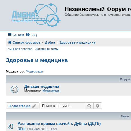
Независимый Форум г
Общение без цензуры, но с неукоснительн
Ссылки
FAQ
Список форумов
Дубна
Здоровье и медицина
Темы без ответов
Активные темы
Здоровье и медицина
Модератор:
Модермеды
Форум
Детская медицина
Модератор:
Модермеды
Поиск
Расширенный п
Новая тема
Темы
Расписание приема врачей г. Дубны (ДЦГБ)
RDik
»
03 июл 2010, 11:59