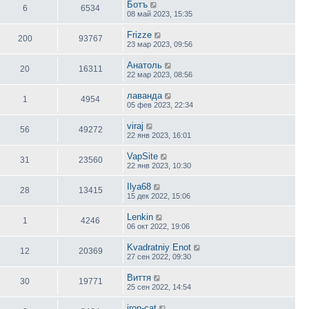
Ботъ
6
6534
08 май 2023, 15:35
Frizze
200
93767
23 мар 2023, 09:56
Анатоль
20
16311
22 мар 2023, 08:56
лаванда
1
4954
05 фев 2023, 22:34
viraj
56
49272
22 янв 2023, 16:01
VapSite
31
23560
22 янв 2023, 10:30
Ilya68
28
13415
15 дек 2022, 15:06
Lenkin
1
4246
06 окт 2022, 19:06
Kvadratniy Enot
12
20369
27 сен 2022, 09:30
Виття
30
19771
25 сен 2022, 14:54
iron-cat