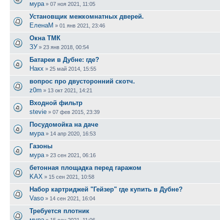
мура
»
07 ноя 2021, 11:05
Установщик межкомнатных дверей.
ЕленаМ
»
01 янв 2021, 23:46
Окна ТМК
ЗУ
»
23 янв 2018, 00:54
Батареи в Дубне: где?
Накх
»
25 май 2014, 15:55
вопрос про двусторонний скотч.
z0m
»
13 окт 2021, 14:21
Входной фильтр
stevie
»
07 фев 2015, 23:39
Посудомойка на даче
мура
»
14 апр 2020, 16:53
Газоны
мура
»
23 сен 2021, 06:16
бетонная площадка перед гаражом
KAX
»
15 сен 2021, 10:58
Набор картриджей "Гейзер" где купить в Дубне?
Vaso
»
14 сен 2021, 16:04
Требуется плотник
мура
»
15 сен 2021, 11:06