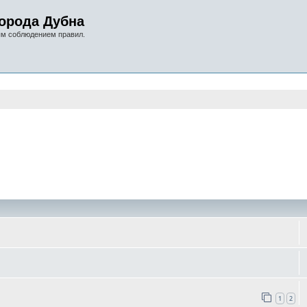
орода Дубна
ым соблюдением правил.
оиск
1
2