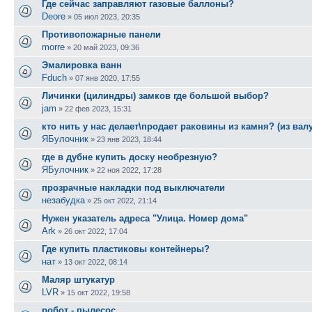
Где сейчас заправляют газовые баллоны?
Deore
»
05 июл 2023, 20:35
Противопожарные панели
morre
»
20 май 2023, 09:36
Эмалировка ванн
Fduch
»
07 янв 2020, 17:55
Личинки (цилиндры) замков где большой выбор?
jam
»
22 фев 2023, 15:31
кто нить у нас делает\продает раковины из камня? (из валун
ЯБулочник
»
23 янв 2023, 18:44
где в дубне купить доску необрезную?
ЯБулочник
»
22 ноя 2022, 17:28
прозрачные накладки под выключатели
незабудка
»
25 окт 2022, 21:14
Нужен указатель адреса "Улица. Номер дома"
Ark
»
26 окт 2022, 17:04
Где купить пластиковы контейнеры?
нат
»
13 окт 2022, 08:14
Маляр штукатур
LVR
»
15 окт 2022, 19:58
робот - пылесос