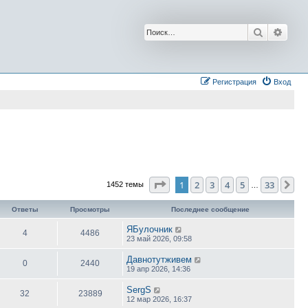
Поиск
Расш
Регистрация
Вход
Страница
1
из
33
1
2
3
4
5
33
Сл
1452 темы
…
Ответы
Просмотры
Последнее сообщение
ЯБулочник
4
4486
23 май 2026, 09:58
Давнотутживем
0
2440
19 апр 2026, 14:36
SergS
32
23889
12 мар 2026, 16:37