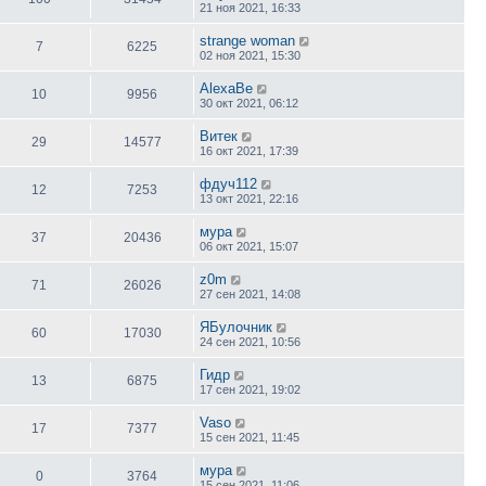
21 ноя 2021, 16:33
strange woman
7
6225
02 ноя 2021, 15:30
AlexaBe
10
9956
30 окт 2021, 06:12
Витек
29
14577
16 окт 2021, 17:39
фдуч112
12
7253
13 окт 2021, 22:16
мура
37
20436
06 окт 2021, 15:07
z0m
71
26026
27 сен 2021, 14:08
ЯБулочник
60
17030
24 сен 2021, 10:56
Гидр
13
6875
17 сен 2021, 19:02
Vaso
17
7377
15 сен 2021, 11:45
мура
0
3764
15 сен 2021, 11:06