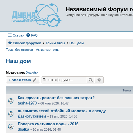
Независимый Форум г
Общение без цензуры, но с неукоснительн
Ссылки
FAQ
Список форумов
Точим лясы
Наш дом
Темы без ответов
Активные темы
Наш дом
Модератор:
Хозяйки
Поиск
Расширенный п
Новая тема
Темы
Как сделать ремонт без лишних затрат?
tasha-1970
»
06 май 2026, 16:47
пневматический отбойный молоток в аренду
Давнотутживем
»
19 апр 2026, 14:36
Поверка счетчиков воды - 2016
dbalka
»
10 мар 2016, 01:40