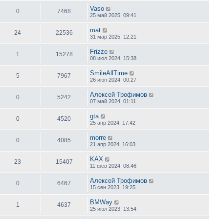
Vaso
0
7468
25 май 2025, 09:41
mat
24
22536
31 мар 2025, 12:21
Frizze
1
15278
08 июл 2024, 15:38
SmileAllTime
5
7967
26 июн 2024, 00:27
Алексей Трофимов
0
5242
07 май 2024, 01:11
gta
0
4520
25 апр 2024, 17:42
morre
0
4085
21 апр 2024, 16:03
KAX
23
15407
11 фев 2024, 08:46
Алексей Трофимов
0
6467
15 сен 2023, 19:25
BMWay
1
4637
25 июл 2023, 13:54