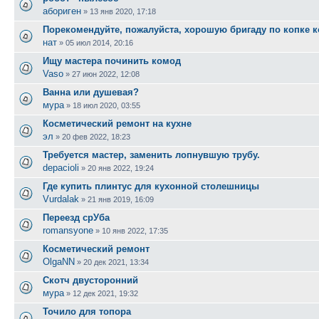
абориген
»
13 янв 2020, 17:18
Порекомендуйте, пожалуйста, хорошую бригаду по копке 
нат
»
05 июл 2014, 20:16
Ищу мастера починить комод
Vaso
»
27 июн 2022, 12:08
Ванна или душевая?
мура
»
18 июл 2020, 03:55
Косметический ремонт на кухне
эл
»
20 фев 2022, 18:23
Требуется мастер, заменить лопнувшую трубу.
depacioli
»
20 янв 2022, 19:24
Где купить плинтус для кухонной столешницы
Vurdalak
»
21 янв 2019, 16:09
Переезд срУба
romansyone
»
10 янв 2022, 17:35
Косметический ремонт
OlgaNN
»
20 дек 2021, 13:34
Скотч двусторонний
мура
»
12 дек 2021, 19:32
Точило для топора