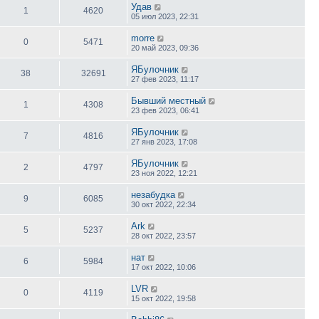
Удав
1
4620
05 июл 2023, 22:31
morre
0
5471
20 май 2023, 09:36
ЯБулочник
38
32691
27 фев 2023, 11:17
Бывший местный
1
4308
23 фев 2023, 06:41
ЯБулочник
7
4816
27 янв 2023, 17:08
ЯБулочник
2
4797
23 ноя 2022, 12:21
незабудка
9
6085
30 окт 2022, 22:34
Ark
5
5237
28 окт 2022, 23:57
нат
6
5984
17 окт 2022, 10:06
LVR
0
4119
15 окт 2022, 19:58