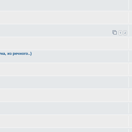
1
2
а, из речного..)