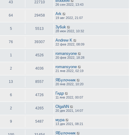
Bobbi86
43
22710
26 сен 2022, 13:43
Ark
64
29458
19 авг 2022, 21:07
3y6uk
5
5513
28 июн 2022, 10:32
Andrew K
76
39307
22 фев 2022, 08:09
romansyone
1
4526
20 фев 2022, 18:28
romansyone
2
4036
21 янв 2022, 02:19
ЯБулочник
13
8557
20 янв 2022, 10:20
Гидр
6
4726
11 янв 2022, 00:07
OlgaNN
2
4265
20 дек 2021, 14:07
мура
9
5487
13 дек 2021, 08:21
ЯБулочник
100
31454