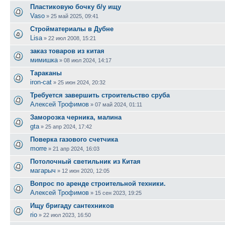
Пластиковую бочку б/у ищу
Vaso
»
25 май 2025, 09:41
Стройматериалы в Дубне
Lisa
»
22 июл 2008, 15:21
заказ товаров из китая
мимишка
»
08 июл 2024, 14:17
Тараканы
iron-cat
»
25 июн 2024, 20:32
Требуется завершить строительство сруба
Алексей Трофимов
»
07 май 2024, 01:11
Заморозка черника, малина
gta
»
25 апр 2024, 17:42
Поверка газового счетчика
morre
»
21 апр 2024, 16:03
Потолочный светильник из Китая
магарыч
»
12 июн 2020, 12:05
Вопрос по аренде строительной техники.
Алексей Трофимов
»
15 сен 2023, 19:25
Ищу бригаду сантехников
rio
»
22 июл 2023, 16:50