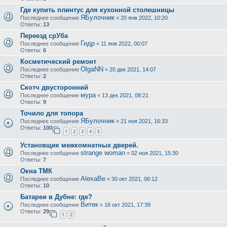
Где купить плинтус для кухонной столешницы
ЯБулочник
Последнее сообщение
«
20 янв 2022, 10:20
Ответы:
13
Переезд срУба
Гидр
Последнее сообщение
«
11 янв 2022, 00:07
Ответы:
6
Косметический ремонт
OlgaNN
Последнее сообщение
«
20 дек 2021, 14:07
Ответы:
2
Скотч двусторонний
мура
Последнее сообщение
«
13 дек 2021, 08:21
Ответы:
9
Точило для топора
ЯБулочник
Последнее сообщение
«
21 ноя 2021, 16:33
Ответы:
100
1
2
3
4
5
Установщик межкомнатных дверей.
strange woman
Последнее сообщение
«
02 ноя 2021, 15:30
Ответы:
7
Окна ТМК
AlexaBe
Последнее сообщение
«
30 окт 2021, 06:12
Ответы:
10
Батареи в Дубне: где?
Витек
Последнее сообщение
«
16 окт 2021, 17:39
Ответы:
29
1
2