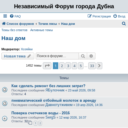
Независимый Форум города Дубна
FAQ
Регистрация
Вход
Список форумов
Точим лясы
Наш дом
Темы без ответов
Активные темы
о
Наш дом
и
с
Модератор:
Хозяйки
к
Поиск
Расширенный пои
Новая тема
Страница
1
из
33
1
2
3
4
5
33
След.
1452 темы
…
Темы
Как сделать ремонт без лишних затрат?
ЯБулочник
Последнее сообщение
«
23 май 2026, 09:58
Ответы:
4
пневматический отбойный молоток в аренду
Давнотутживем
Последнее сообщение
«
19 апр 2026, 14:36
Поверка счетчиков воды - 2016
SergS
Последнее сообщение
«
12 мар 2026, 16:37
Ответы:
32
1
2