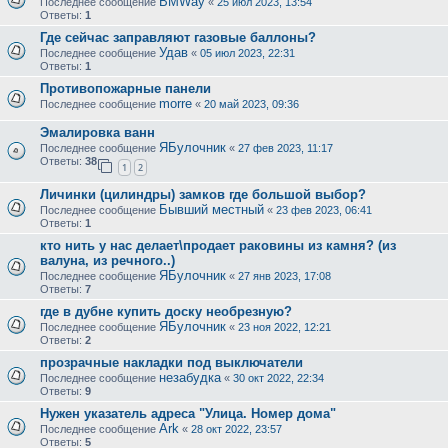
BMWay
Последнее сообщение
«
25 июл 2023, 13:54
Ответы:
1
Где сейчас заправляют газовые баллоны?
Удав
Последнее сообщение
«
05 июл 2023, 22:31
Ответы:
1
Противопожарные панели
morre
Последнее сообщение
«
20 май 2023, 09:36
Эмалировка ванн
ЯБулочник
Последнее сообщение
«
27 фев 2023, 11:17
Ответы:
38
1
2
Личинки (цилиндры) замков где большой выбор?
Бывший местный
Последнее сообщение
«
23 фев 2023, 06:41
Ответы:
1
кто нить у нас делает\продает раковины из камня? (из
валуна, из речного..)
ЯБулочник
Последнее сообщение
«
27 янв 2023, 17:08
Ответы:
7
где в дубне купить доску необрезную?
ЯБулочник
Последнее сообщение
«
23 ноя 2022, 12:21
Ответы:
2
прозрачные накладки под выключатели
незабудка
Последнее сообщение
«
30 окт 2022, 22:34
Ответы:
9
Нужен указатель адреса "Улица. Номер дома"
Ark
Последнее сообщение
«
28 окт 2022, 23:57
Ответы:
5