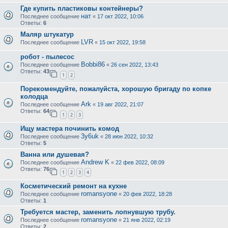
Где купить пластиковы контейнеры?
нат
Последнее сообщение
«
17 окт 2022, 10:06
Ответы:
6
Маляр штукатур
LVR
Последнее сообщение
«
15 окт 2022, 19:58
робот - пылесос
Bobbi86
Последнее сообщение
«
26 сен 2022, 13:43
Ответы:
43
1
2
Порекомендуйте, пожалуйста, хорошую бригаду по копке
колодца
Ark
Последнее сообщение
«
19 авг 2022, 21:07
Ответы:
64
1
2
3
Ищу мастера починить комод
3y6uk
Последнее сообщение
«
28 июн 2022, 10:32
Ответы:
5
Ванна или душевая?
Andrew K
Последнее сообщение
«
22 фев 2022, 08:09
Ответы:
76
1
2
3
4
Косметический ремонт на кухне
romansyone
Последнее сообщение
«
20 фев 2022, 18:28
Ответы:
1
Требуется мастер, заменить лопнувшую трубу.
romansyone
Последнее сообщение
«
21 янв 2022, 02:19
Ответы:
2