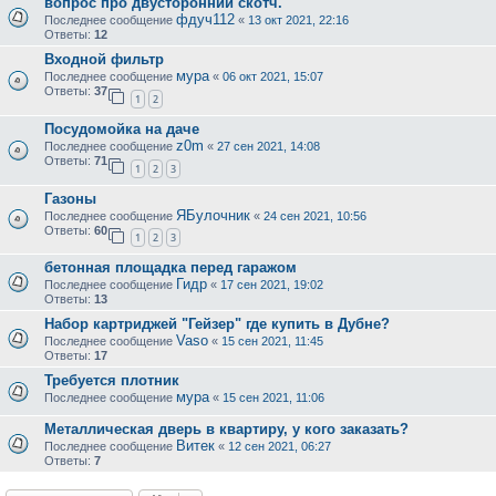
вопрос про двусторонний скотч.
фдуч112
Последнее сообщение
«
13 окт 2021, 22:16
Ответы:
12
Входной фильтр
мура
Последнее сообщение
«
06 окт 2021, 15:07
Ответы:
37
1
2
Посудомойка на даче
z0m
Последнее сообщение
«
27 сен 2021, 14:08
Ответы:
71
1
2
3
Газоны
ЯБулочник
Последнее сообщение
«
24 сен 2021, 10:56
Ответы:
60
1
2
3
бетонная площадка перед гаражом
Гидр
Последнее сообщение
«
17 сен 2021, 19:02
Ответы:
13
Набор картриджей "Гейзер" где купить в Дубне?
Vaso
Последнее сообщение
«
15 сен 2021, 11:45
Ответы:
17
Требуется плотник
мура
Последнее сообщение
«
15 сен 2021, 11:06
Металлическая дверь в квартиру, у кого заказать?
Витек
Последнее сообщение
«
12 сен 2021, 06:27
Ответы:
7