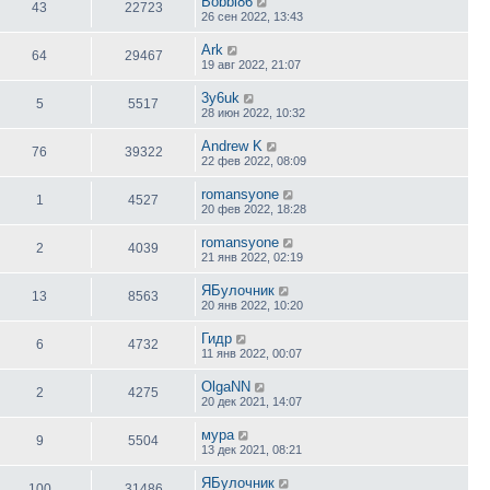
Bobbi86
43
22723
26 сен 2022, 13:43
Ark
64
29467
19 авг 2022, 21:07
3y6uk
5
5517
28 июн 2022, 10:32
Andrew K
76
39322
22 фев 2022, 08:09
romansyone
1
4527
20 фев 2022, 18:28
romansyone
2
4039
21 янв 2022, 02:19
ЯБулочник
13
8563
20 янв 2022, 10:20
Гидр
6
4732
11 янв 2022, 00:07
OlgaNN
2
4275
20 дек 2021, 14:07
мура
9
5504
13 дек 2021, 08:21
ЯБулочник
100
31486