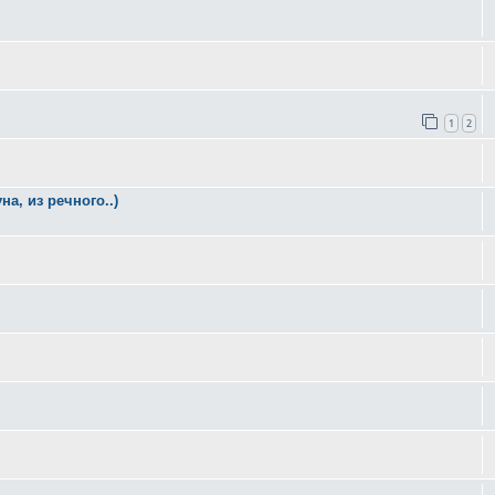
1
2
а, из речного..)