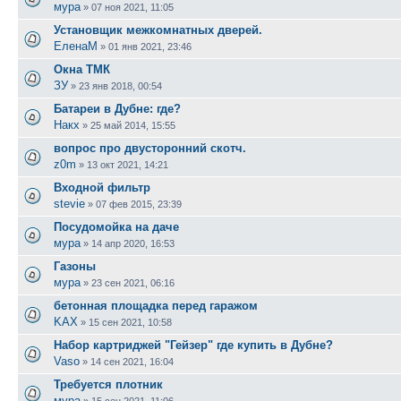
мура
»
07 ноя 2021, 11:05
Установщик межкомнатных дверей.
ЕленаМ
»
01 янв 2021, 23:46
Окна ТМК
ЗУ
»
23 янв 2018, 00:54
Батареи в Дубне: где?
Накх
»
25 май 2014, 15:55
вопрос про двусторонний скотч.
z0m
»
13 окт 2021, 14:21
Входной фильтр
stevie
»
07 фев 2015, 23:39
Посудомойка на даче
мура
»
14 апр 2020, 16:53
Газоны
мура
»
23 сен 2021, 06:16
бетонная площадка перед гаражом
KAX
»
15 сен 2021, 10:58
Набор картриджей "Гейзер" где купить в Дубне?
Vaso
»
14 сен 2021, 16:04
Требуется плотник
мура
»
15 сен 2021, 11:06