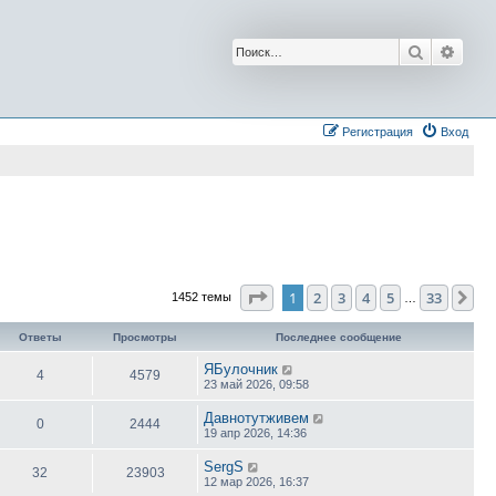
Поиск
Расш
Регистрация
Вход
Страница
1
из
33
1
2
3
4
5
33
Сл
1452 темы
…
Ответы
Просмотры
Последнее сообщение
ЯБулочник
4
4579
23 май 2026, 09:58
Давнотутживем
0
2444
19 апр 2026, 14:36
SergS
32
23903
12 мар 2026, 16:37