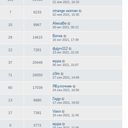
21 ноя 2021, 16:33
strange woman
7
6233
02 ноя 2021, 15:30
AlexaBe
10
9967
30 окт 2021, 06:12
Витек
29
14615
16 окт 2021, 17:39
фдуч112
12
7261
13 окт 2021, 22:16
мура
37
20448
06 окт 2021, 15:07
z0m
71
26050
27 сен 2021, 14:08
ЯБулочник
60
17039
24 сен 2021, 10:56
Гидр
13
6880
17 сен 2021, 19:02
Vaso
17
7381
15 сен 2021, 11:45
мура
0
3772
15 сен 2021, 11:06