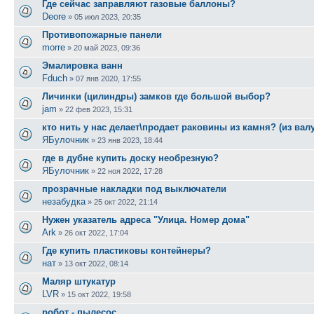
Где сейчас заправляют газовые баллоны?
Deore
»
05 июл 2023, 20:35
Противопожарные панели
morre
»
20 май 2023, 09:36
Эмалировка ванн
Fduch
»
07 янв 2020, 17:55
Личинки (цилиндры) замков где большой выбор?
jam
»
22 фев 2023, 15:31
кто нить у нас делает\продает раковины из камня? (из валун
ЯБулочник
»
23 янв 2023, 18:44
где в дубне купить доску необрезную?
ЯБулочник
»
22 ноя 2022, 17:28
прозрачные накладки под выключатели
незабудка
»
25 окт 2022, 21:14
Нужен указатель адреса "Улица. Номер дома"
Ark
»
26 окт 2022, 17:04
Где купить пластиковы контейнеры?
нат
»
13 окт 2022, 08:14
Маляр штукатур
LVR
»
15 окт 2022, 19:58
робот - пылесос