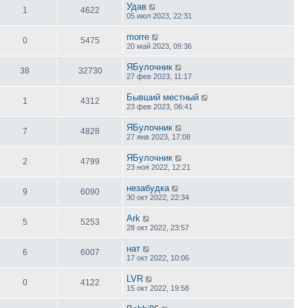
Удав
1
4622
05 июл 2023, 22:31
morre
0
5475
20 май 2023, 09:36
ЯБулочник
38
32730
27 фев 2023, 11:17
Бывший местный
1
4312
23 фев 2023, 06:41
ЯБулочник
7
4828
27 янв 2023, 17:08
ЯБулочник
2
4799
23 ноя 2022, 12:21
незабудка
9
6090
30 окт 2022, 22:34
Ark
5
5253
28 окт 2022, 23:57
нат
6
6007
17 окт 2022, 10:06
LVR
0
4122
15 окт 2022, 19:58