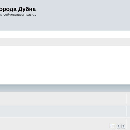
орода Дубна
ым соблюдением правил.
оиск
1
2