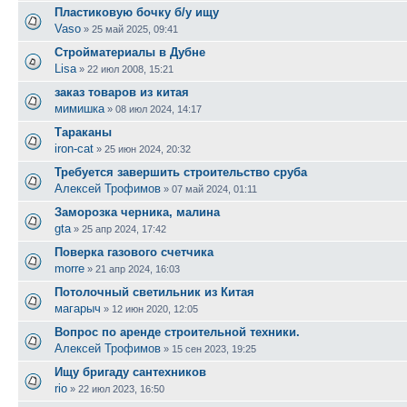
Пластиковую бочку б/у ищу
Vaso
»
25 май 2025, 09:41
Стройматериалы в Дубне
Lisa
»
22 июл 2008, 15:21
заказ товаров из китая
мимишка
»
08 июл 2024, 14:17
Тараканы
iron-cat
»
25 июн 2024, 20:32
Требуется завершить строительство сруба
Алексей Трофимов
»
07 май 2024, 01:11
Заморозка черника, малина
gta
»
25 апр 2024, 17:42
Поверка газового счетчика
morre
»
21 апр 2024, 16:03
Потолочный светильник из Китая
магарыч
»
12 июн 2020, 12:05
Вопрос по аренде строительной техники.
Алексей Трофимов
»
15 сен 2023, 19:25
Ищу бригаду сантехников
rio
»
22 июл 2023, 16:50