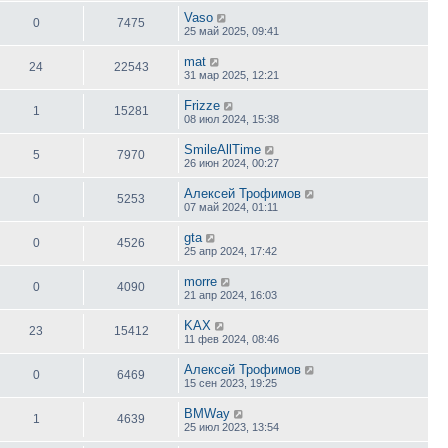
Vaso
0
7475
25 май 2025, 09:41
mat
24
22543
31 мар 2025, 12:21
Frizze
1
15281
08 июл 2024, 15:38
SmileAllTime
5
7970
26 июн 2024, 00:27
Алексей Трофимов
0
5253
07 май 2024, 01:11
gta
0
4526
25 апр 2024, 17:42
morre
0
4090
21 апр 2024, 16:03
KAX
23
15412
11 фев 2024, 08:46
Алексей Трофимов
0
6469
15 сен 2023, 19:25
BMWay
1
4639
25 июл 2023, 13:54