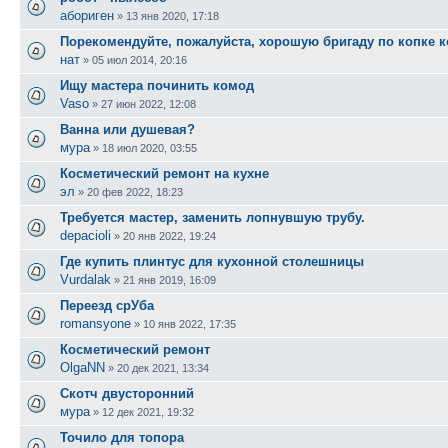
абориген
»
13 янв 2020, 17:18
Порекомендуйте, пожалуйста, хорошую бригаду по копке 
нат
»
05 июл 2014, 20:16
Ищу мастера починить комод
Vaso
»
27 июн 2022, 12:08
Ванна или душевая?
мура
»
18 июл 2020, 03:55
Косметический ремонт на кухне
эл
»
20 фев 2022, 18:23
Требуется мастер, заменить лопнувшую трубу.
depacioli
»
20 янв 2022, 19:24
Где купить плинтус для кухонной столешницы
Vurdalak
»
21 янв 2019, 16:09
Переезд срУба
romansyone
»
10 янв 2022, 17:35
Косметический ремонт
OlgaNN
»
20 дек 2021, 13:34
Скотч двусторонний
мура
»
12 дек 2021, 19:32
Точило для топора