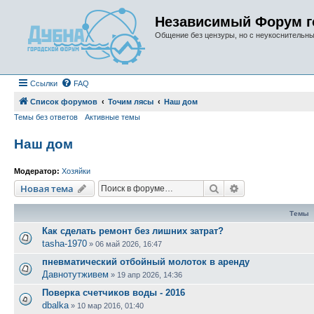
Независимый Форум г
Общение без цензуры, но с неукоснительн
Ссылки
FAQ
Список форумов
Точим лясы
Наш дом
Темы без ответов
Активные темы
Наш дом
Модератор:
Хозяйки
Поиск
Расширенный п
Новая тема
Темы
Как сделать ремонт без лишних затрат?
tasha-1970
»
06 май 2026, 16:47
пневматический отбойный молоток в аренду
Давнотутживем
»
19 апр 2026, 14:36
Поверка счетчиков воды - 2016
dbalka
»
10 мар 2016, 01:40