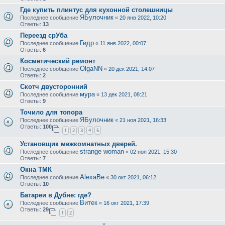
Где купить плинтус для кухонной столешницы
ЯБулочник
Последнее сообщение
«
20 янв 2022, 10:20
Ответы:
13
Переезд срУба
Гидр
Последнее сообщение
«
11 янв 2022, 00:07
Ответы:
6
Косметический ремонт
OlgaNN
Последнее сообщение
«
20 дек 2021, 14:07
Ответы:
2
Скотч двусторонний
мура
Последнее сообщение
«
13 дек 2021, 08:21
Ответы:
9
Точило для топора
ЯБулочник
Последнее сообщение
«
21 ноя 2021, 16:33
Ответы:
100
1
2
3
4
5
Установщик межкомнатных дверей.
strange woman
Последнее сообщение
«
02 ноя 2021, 15:30
Ответы:
7
Окна ТМК
AlexaBe
Последнее сообщение
«
30 окт 2021, 06:12
Ответы:
10
Батареи в Дубне: где?
Витек
Последнее сообщение
«
16 окт 2021, 17:39
Ответы:
29
1
2