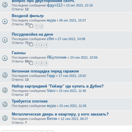
вопрос про двусторонний скотч.
фдуч112
Последнее сообщение
«
13 окт 2021, 22:16
Ответы:
12
Входной фильтр
мура
Последнее сообщение
«
06 окт 2021, 15:07
Ответы:
37
1
2
Посудомойка на даче
z0m
Последнее сообщение
«
27 сен 2021, 14:08
Ответы:
71
1
2
3
Газоны
ЯБулочник
Последнее сообщение
«
24 сен 2021, 10:56
Ответы:
60
1
2
3
бетонная площадка перед гаражом
Гидр
Последнее сообщение
«
17 сен 2021, 19:02
Ответы:
13
Набор картриджей "Гейзер" где купить в Дубне?
Vaso
Последнее сообщение
«
15 сен 2021, 11:45
Ответы:
17
Требуется плотник
мура
Последнее сообщение
«
15 сен 2021, 11:06
Металлическая дверь в квартиру, у кого заказать?
Витек
Последнее сообщение
«
12 сен 2021, 06:27
Ответы:
7