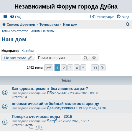
Независимый Форум города Дубна
FAQ
Регистрация
Вход
Список форумов
Точим лясы
Наш дом
Темы без ответов
Активные темы
о
Наш дом
и
с
Модератор:
Хозяйки
к
Поиск
Расширенный пои
Новая тема
Страница
1
из
33
1
2
3
4
5
33
След.
1452 темы
…
Темы
Как сделать ремонт без лишних затрат?
ЯБулочник
Последнее сообщение
«
23 май 2026, 09:58
Ответы:
4
пневматический отбойный молоток в аренду
Давнотутживем
Последнее сообщение
«
19 апр 2026, 14:36
Поверка счетчиков воды - 2016
SergS
Последнее сообщение
«
12 мар 2026, 16:37
Ответы:
32
1
2