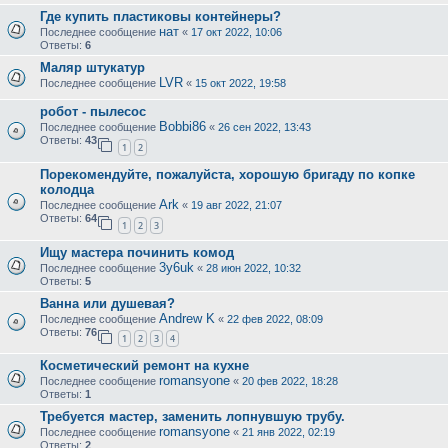
Где купить пластиковы контейнеры?
нат
Последнее сообщение
«
17 окт 2022, 10:06
Ответы:
6
Маляр штукатур
LVR
Последнее сообщение
«
15 окт 2022, 19:58
робот - пылесос
Bobbi86
Последнее сообщение
«
26 сен 2022, 13:43
Ответы:
43
1
2
Порекомендуйте, пожалуйста, хорошую бригаду по копке
колодца
Ark
Последнее сообщение
«
19 авг 2022, 21:07
Ответы:
64
1
2
3
Ищу мастера починить комод
3y6uk
Последнее сообщение
«
28 июн 2022, 10:32
Ответы:
5
Ванна или душевая?
Andrew K
Последнее сообщение
«
22 фев 2022, 08:09
Ответы:
76
1
2
3
4
Косметический ремонт на кухне
romansyone
Последнее сообщение
«
20 фев 2022, 18:28
Ответы:
1
Требуется мастер, заменить лопнувшую трубу.
romansyone
Последнее сообщение
«
21 янв 2022, 02:19
Ответы:
2