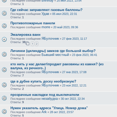
BMWay
Последнее сообщение
«
25 июл 2023, 13:54
Ответы:
1
Где сейчас заправляют газовые баллоны?
Удав
Последнее сообщение
«
05 июл 2023, 22:31
Ответы:
1
Противопожарные панели
morre
Последнее сообщение
«
20 май 2023, 09:36
Эмалировка ванн
ЯБулочник
Последнее сообщение
«
27 фев 2023, 11:17
Ответы:
38
1
2
Личинки (цилиндры) замков где большой выбор?
Бывший местный
Последнее сообщение
«
23 фев 2023, 06:41
Ответы:
1
кто нить у нас делает\продает раковины из камня? (из
валуна, из речного..)
ЯБулочник
Последнее сообщение
«
27 янв 2023, 17:08
Ответы:
7
где в дубне купить доску необрезную?
ЯБулочник
Последнее сообщение
«
23 ноя 2022, 12:21
Ответы:
2
прозрачные накладки под выключатели
незабудка
Последнее сообщение
«
30 окт 2022, 22:34
Ответы:
9
Нужен указатель адреса "Улица. Номер дома"
Ark
Последнее сообщение
«
28 окт 2022, 23:57
Ответы:
5