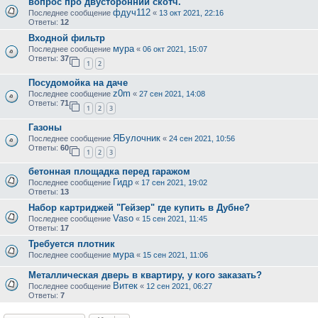
вопрос про двусторонний скотч.
фдуч112
Последнее сообщение
«
13 окт 2021, 22:16
Ответы:
12
Входной фильтр
мура
Последнее сообщение
«
06 окт 2021, 15:07
Ответы:
37
1
2
Посудомойка на даче
z0m
Последнее сообщение
«
27 сен 2021, 14:08
Ответы:
71
1
2
3
Газоны
ЯБулочник
Последнее сообщение
«
24 сен 2021, 10:56
Ответы:
60
1
2
3
бетонная площадка перед гаражом
Гидр
Последнее сообщение
«
17 сен 2021, 19:02
Ответы:
13
Набор картриджей "Гейзер" где купить в Дубне?
Vaso
Последнее сообщение
«
15 сен 2021, 11:45
Ответы:
17
Требуется плотник
мура
Последнее сообщение
«
15 сен 2021, 11:06
Металлическая дверь в квартиру, у кого заказать?
Витек
Последнее сообщение
«
12 сен 2021, 06:27
Ответы:
7