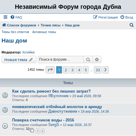
Независимый Форум города Дубна
FAQ
Регистрация
Вход
Список форумов
Точим лясы
Наш дом
Темы без ответов
Активные темы
о
Наш дом
и
с
Модератор:
Хозяйки
к
Поиск
Расширенный пои
Новая тема
Страница
1
из
33
1
2
3
4
5
33
След.
1452 темы
…
Темы
Как сделать ремонт без лишних затрат?
ЯБулочник
Последнее сообщение
«
23 май 2026, 09:58
Ответы:
4
пневматический отбойный молоток в аренду
Давнотутживем
Последнее сообщение
«
19 апр 2026, 14:36
Поверка счетчиков воды - 2016
SergS
Последнее сообщение
«
12 мар 2026, 16:37
Ответы:
32
1
2