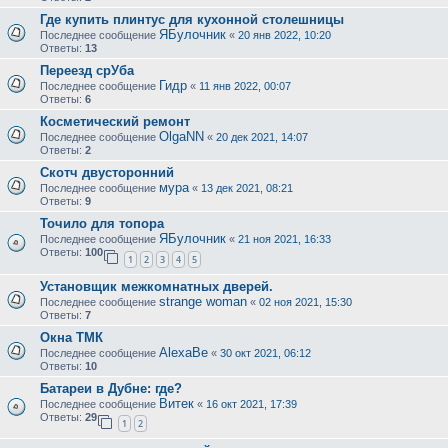
Где купить плинтус для кухонной столешницы
ЯБулочник
Последнее сообщение
«
20 янв 2022, 10:20
Ответы:
13
Переезд срУба
Гидр
Последнее сообщение
«
11 янв 2022, 00:07
Ответы:
6
Косметический ремонт
OlgaNN
Последнее сообщение
«
20 дек 2021, 14:07
Ответы:
2
Скотч двусторонний
мура
Последнее сообщение
«
13 дек 2021, 08:21
Ответы:
9
Точило для топора
ЯБулочник
Последнее сообщение
«
21 ноя 2021, 16:33
Ответы:
100
1
2
3
4
5
Установщик межкомнатных дверей.
strange woman
Последнее сообщение
«
02 ноя 2021, 15:30
Ответы:
7
Окна ТМК
AlexaBe
Последнее сообщение
«
30 окт 2021, 06:12
Ответы:
10
Батареи в Дубне: где?
Витек
Последнее сообщение
«
16 окт 2021, 17:39
Ответы:
29
1
2