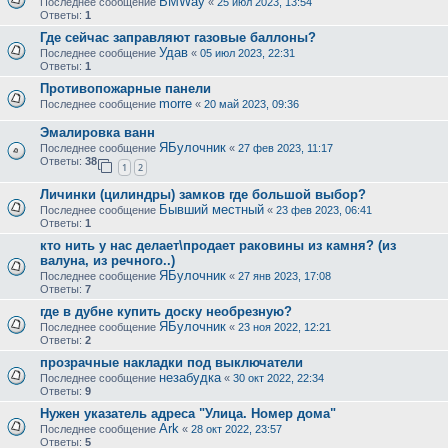
BMWay
Последнее сообщение
«
25 июл 2023, 13:54
Ответы:
1
Где сейчас заправляют газовые баллоны?
Удав
Последнее сообщение
«
05 июл 2023, 22:31
Ответы:
1
Противопожарные панели
morre
Последнее сообщение
«
20 май 2023, 09:36
Эмалировка ванн
ЯБулочник
Последнее сообщение
«
27 фев 2023, 11:17
Ответы:
38
1
2
Личинки (цилиндры) замков где большой выбор?
Бывший местный
Последнее сообщение
«
23 фев 2023, 06:41
Ответы:
1
кто нить у нас делает\продает раковины из камня? (из
валуна, из речного..)
ЯБулочник
Последнее сообщение
«
27 янв 2023, 17:08
Ответы:
7
где в дубне купить доску необрезную?
ЯБулочник
Последнее сообщение
«
23 ноя 2022, 12:21
Ответы:
2
прозрачные накладки под выключатели
незабудка
Последнее сообщение
«
30 окт 2022, 22:34
Ответы:
9
Нужен указатель адреса "Улица. Номер дома"
Ark
Последнее сообщение
«
28 окт 2022, 23:57
Ответы:
5