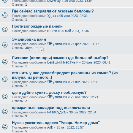
BMWay
Последнее сообщение
«
25 июл 2023, 13:54
Ответы:
1
Где сейчас заправляют газовые баллоны?
Удав
Последнее сообщение
«
05 июл 2023, 22:31
Ответы:
1
Противопожарные панели
morre
Последнее сообщение
«
20 май 2023, 09:36
Эмалировка ванн
ЯБулочник
Последнее сообщение
«
27 фев 2023, 11:17
Ответы:
38
1
2
Личинки (цилиндры) замков где большой выбор?
Бывший местный
Последнее сообщение
«
23 фев 2023, 06:41
Ответы:
1
кто нить у нас делает\продает раковины из камня? (из
валуна, из речного..)
ЯБулочник
Последнее сообщение
«
27 янв 2023, 17:08
Ответы:
7
где в дубне купить доску необрезную?
ЯБулочник
Последнее сообщение
«
23 ноя 2022, 12:21
Ответы:
2
прозрачные накладки под выключатели
незабудка
Последнее сообщение
«
30 окт 2022, 22:34
Ответы:
9
Нужен указатель адреса "Улица. Номер дома"
Ark
Последнее сообщение
«
28 окт 2022, 23:57
Ответы:
5