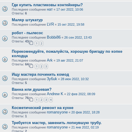
Где купить пластиковы контейнеры?
нат
Последнее сообщение
«
17 окт 2022, 10:06
Ответы:
6
Маляр штукатур
LVR
Последнее сообщение
«
15 окт 2022, 19:58
робот - пылесос
Bobbi86
Последнее сообщение
«
26 сен 2022, 13:43
Ответы:
43
1
2
Порекомендуйте, пожалуйста, хорошую бригаду по копке
колодца
Ark
Последнее сообщение
«
19 авг 2022, 21:07
Ответы:
64
1
2
3
Ищу мастера починить комод
3y6uk
Последнее сообщение
«
28 июн 2022, 10:32
Ответы:
5
Ванна или душевая?
Andrew K
Последнее сообщение
«
22 фев 2022, 08:09
Ответы:
76
1
2
3
4
Косметический ремонт на кухне
romansyone
Последнее сообщение
«
20 фев 2022, 18:28
Ответы:
1
Требуется мастер, заменить лопнувшую трубу.
romansyone
Последнее сообщение
«
21 янв 2022, 02:19
Ответы:
2