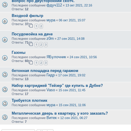
вопрос про двусторонний скотч.
фдуч112
Последнее сообщение
«
13 окт 2021, 22:16
Ответы:
12
Входной фильтр
мура
Последнее сообщение
«
06 окт 2021, 15:07
Ответы:
37
1
2
Посудомойка на даче
z0m
Последнее сообщение
«
27 сен 2021, 14:08
Ответы:
71
1
2
3
Газоны
ЯБулочник
Последнее сообщение
«
24 сен 2021, 10:56
Ответы:
60
1
2
3
бетонная площадка перед гаражом
Гидр
Последнее сообщение
«
17 сен 2021, 19:02
Ответы:
13
Набор картриджей "Гейзер" где купить в Дубне?
Vaso
Последнее сообщение
«
15 сен 2021, 11:45
Ответы:
17
Требуется плотник
мура
Последнее сообщение
«
15 сен 2021, 11:06
Металлическая дверь в квартиру, у кого заказать?
Витек
Последнее сообщение
«
12 сен 2021, 06:27
Ответы:
7