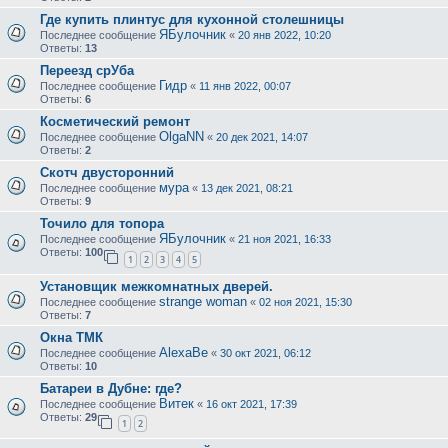
Где купить плинтус для кухонной столешницы
ЯБулочник
Последнее сообщение
«
20 янв 2022, 10:20
Ответы:
13
Переезд срУба
Гидр
Последнее сообщение
«
11 янв 2022, 00:07
Ответы:
6
Косметический ремонт
OlgaNN
Последнее сообщение
«
20 дек 2021, 14:07
Ответы:
2
Скотч двусторонний
мура
Последнее сообщение
«
13 дек 2021, 08:21
Ответы:
9
Точило для топора
ЯБулочник
Последнее сообщение
«
21 ноя 2021, 16:33
Ответы:
100
1
2
3
4
5
Установщик межкомнатных дверей.
strange woman
Последнее сообщение
«
02 ноя 2021, 15:30
Ответы:
7
Окна ТМК
AlexaBe
Последнее сообщение
«
30 окт 2021, 06:12
Ответы:
10
Батареи в Дубне: где?
Витек
Последнее сообщение
«
16 окт 2021, 17:39
Ответы:
29
1
2