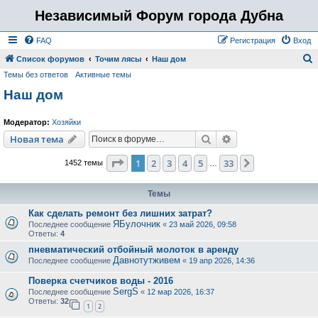
Независимый Форум города Дубна
FAQ
Регистрация
Вход
Список форумов
Точим лясы
Наш дом
Темы без ответов
Активные темы
о
Наш дом
и
с
Модератор:
Хозяйки
к
Поиск
Расширенный пои
Новая тема
Страница
1
из
33
1
2
3
4
5
33
След.
1452 темы
…
Темы
Как сделать ремонт без лишних затрат?
ЯБулочник
Последнее сообщение
«
23 май 2026, 09:58
Ответы:
4
пневматический отбойный молоток в аренду
Давнотутживем
Последнее сообщение
«
19 апр 2026, 14:36
Поверка счетчиков воды - 2016
SergS
Последнее сообщение
«
12 мар 2026, 16:37
Ответы:
32
1
2