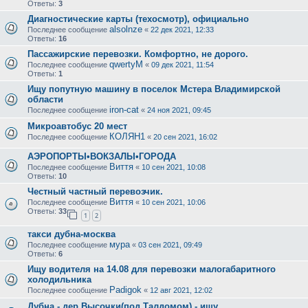
Ответы:
3
Диагностические карты (техосмотр), официально
alsolnze
Последнее сообщение
«
22 дек 2021, 12:33
Ответы:
16
Пассажирские перевозки. Комфортно, не дорого.
qwertyM
Последнее сообщение
«
09 дек 2021, 11:54
Ответы:
1
Ищу попутную машину в поселок Мстера Владимирской
области
iron-cat
Последнее сообщение
«
24 ноя 2021, 09:45
Микроавтобус 20 мест
КОЛЯН1
Последнее сообщение
«
20 сен 2021, 16:02
АЭРОПОРТЫ•ВОКЗАЛЫ•ГОРОДА
Виття
Последнее сообщение
«
10 сен 2021, 10:08
Ответы:
10
Честный частный перевозчик.
Виття
Последнее сообщение
«
10 сен 2021, 10:06
Ответы:
33
1
2
такси дубна-москва
мура
Последнее сообщение
«
03 сен 2021, 09:49
Ответы:
6
Ищу водителя на 14.08 для перевозки малогабаритного
холодильника
Padigok
Последнее сообщение
«
12 авг 2021, 12:02
Дубна - дер.Высочки(под Талдомом) - ищу.