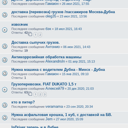
Гамаюн
Последнее сообщение
«
26 июл 2021, 17:55
доставка (перевозка) грузов /пассажиров Москва-Дубна
oleg35
Последнее сообщение
«
23 июл 2021, 13:56
извозчик
бэк
Последнее сообщение
«
18 июл 2021, 16:43
Ответы:
42
1
2
Доставка сыпучих грузов.
Антонио
Последнее сообщение
«
06 июн 2021, 14:43
Ответы:
19
Антикоррозийная обработка машины
Alexandrsln
Последнее сообщение
«
01 апр 2021, 15:13
Нужна машина с водителем Дубна - Минск - Дубна
Гамаюн
Последнее сообщение
«
15 янв 2021, 09:10
Ответы:
1
Грузоперевозки. FIAT DUKATO 1,5 т
Алексей79
Последнее сообщение
«
20 дек 2020, 21:03
Ответы:
63
1
2
3
кто в питер?
veramama
Последнее сообщение
«
23 сен 2020, 20:34
Нужна асфальтовая крошка, 1 куб, с доставкой на БВ.
Jem
Последнее сообщение
«
27 июл 2020, 15:09
InDriver теперь и в Дубне