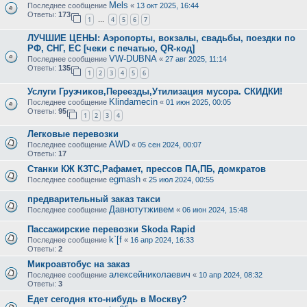
Mels
Последнее сообщение
«
13 окт 2025, 16:44
Ответы:
173
1
4
5
6
7
…
ЛУЧШИЕ ЦЕНЫ: Аэропорты, вокзалы, свадьбы, поездки по
РФ, СНГ, ЕС [чеки с печатью, QR-код]
VW-DUBNA
Последнее сообщение
«
27 авг 2025, 11:14
Ответы:
135
1
2
3
4
5
6
Услуги Грузчиков,Переезды,Утилизация мусора. СКИДКИ!
Klindamecin
Последнее сообщение
«
01 июн 2025, 00:05
Ответы:
95
1
2
3
4
Легковые перевозки
AWD
Последнее сообщение
«
05 сен 2024, 00:07
Ответы:
17
Станки КЖ КЗТС,Рафамет, прессов ПА,ПБ, домкратов
egmash
Последнее сообщение
«
25 июл 2024, 00:55
предварительный заказ такси
Давнотутживем
Последнее сообщение
«
06 июн 2024, 15:48
Пассажирские перевозки Skoda Rapid
k`[f
Последнее сообщение
«
16 апр 2024, 16:33
Ответы:
2
Микроавтобус на заказ
алексейниколаевич
Последнее сообщение
«
10 апр 2024, 08:32
Ответы:
3
Едет сегодня кто-нибудь в Москву?