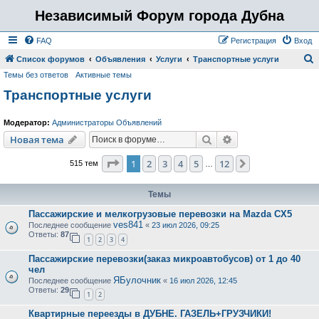
Независимый Форум города Дубна
FAQ
Регистрация
Вход
Список форумов
Объявления
Услуги
Транспортные услуги
Темы без ответов
Активные темы
о
Транспортные услуги
и
с
Модератор:
Администраторы Объявлений
к
Поиск
Расширенный пои
Новая тема
Страница
1
из
12
1
2
3
4
5
12
След.
515 тем
…
Темы
Пассажирские и мелкогрузовые перевозки на Mazda CX5
ves841
Последнее сообщение
«
23 июл 2026, 09:25
Ответы:
87
1
2
3
4
Пассажирские перевозки(заказ микроавтобусов) от 1 до 40
чел
ЯБулочник
Последнее сообщение
«
16 июл 2026, 12:45
Ответы:
29
1
2
Квартирные переезды в ДУБНЕ. ГАЗЕЛЬ+ГРУЗЧИКИ!