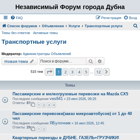
Независимый Форум города Дубна
FAQ
Регистрация
Вход
Список форумов
Объявления
Услуги
Транспортные услуги
Темы без ответов
Активные темы
о
Транспортные услуги
и
с
Модератор:
Администраторы Объявлений
к
Поиск
Расширенный пои
Новая тема
Страница
1
из
12
1
2
3
4
5
12
След.
515 тем
…
Темы
Пассажирские и мелкогрузовые перевозки на Mazda CX5
ves841
Последнее сообщение
«
23 июл 2026, 09:25
Ответы:
87
1
2
3
4
Пассажирские перевозки(заказ микроавтобусов) от 1 до 40
чел
ЯБулочник
Последнее сообщение
«
16 июл 2026, 12:45
Ответы:
29
1
2
Квартирные переезды в ДУБНЕ. ГАЗЕЛЬ+ГРУЗЧИКИ!