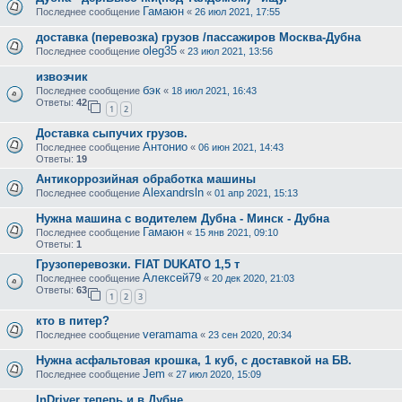
Гамаюн
Последнее сообщение
«
26 июл 2021, 17:55
доставка (перевозка) грузов /пассажиров Москва-Дубна
oleg35
Последнее сообщение
«
23 июл 2021, 13:56
извозчик
бэк
Последнее сообщение
«
18 июл 2021, 16:43
Ответы:
42
1
2
Доставка сыпучих грузов.
Антонио
Последнее сообщение
«
06 июн 2021, 14:43
Ответы:
19
Антикоррозийная обработка машины
Alexandrsln
Последнее сообщение
«
01 апр 2021, 15:13
Нужна машина с водителем Дубна - Минск - Дубна
Гамаюн
Последнее сообщение
«
15 янв 2021, 09:10
Ответы:
1
Грузоперевозки. FIAT DUKATO 1,5 т
Алексей79
Последнее сообщение
«
20 дек 2020, 21:03
Ответы:
63
1
2
3
кто в питер?
veramama
Последнее сообщение
«
23 сен 2020, 20:34
Нужна асфальтовая крошка, 1 куб, с доставкой на БВ.
Jem
Последнее сообщение
«
27 июл 2020, 15:09
InDriver теперь и в Дубне