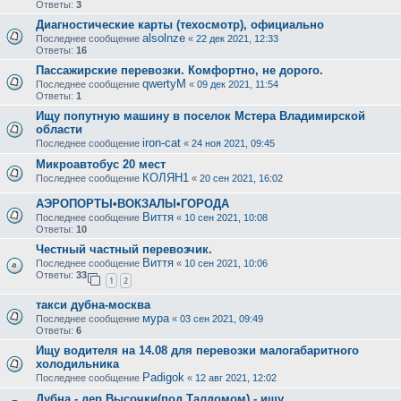
Ответы:
3
Диагностические карты (техосмотр), официально
alsolnze
Последнее сообщение
«
22 дек 2021, 12:33
Ответы:
16
Пассажирские перевозки. Комфортно, не дорого.
qwertyM
Последнее сообщение
«
09 дек 2021, 11:54
Ответы:
1
Ищу попутную машину в поселок Мстера Владимирской
области
iron-cat
Последнее сообщение
«
24 ноя 2021, 09:45
Микроавтобус 20 мест
КОЛЯН1
Последнее сообщение
«
20 сен 2021, 16:02
АЭРОПОРТЫ•ВОКЗАЛЫ•ГОРОДА
Виття
Последнее сообщение
«
10 сен 2021, 10:08
Ответы:
10
Честный частный перевозчик.
Виття
Последнее сообщение
«
10 сен 2021, 10:06
Ответы:
33
1
2
такси дубна-москва
мура
Последнее сообщение
«
03 сен 2021, 09:49
Ответы:
6
Ищу водителя на 14.08 для перевозки малогабаритного
холодильника
Padigok
Последнее сообщение
«
12 авг 2021, 12:02
Дубна - дер.Высочки(под Талдомом) - ищу.