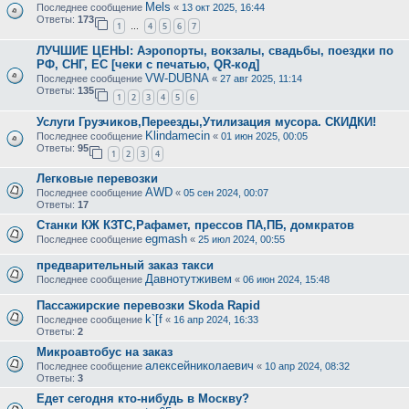
Mels
Последнее сообщение
«
13 окт 2025, 16:44
Ответы:
173
1
4
5
6
7
…
ЛУЧШИЕ ЦЕНЫ: Аэропорты, вокзалы, свадьбы, поездки по
РФ, СНГ, ЕС [чеки с печатью, QR-код]
VW-DUBNA
Последнее сообщение
«
27 авг 2025, 11:14
Ответы:
135
1
2
3
4
5
6
Услуги Грузчиков,Переезды,Утилизация мусора. СКИДКИ!
Klindamecin
Последнее сообщение
«
01 июн 2025, 00:05
Ответы:
95
1
2
3
4
Легковые перевозки
AWD
Последнее сообщение
«
05 сен 2024, 00:07
Ответы:
17
Станки КЖ КЗТС,Рафамет, прессов ПА,ПБ, домкратов
egmash
Последнее сообщение
«
25 июл 2024, 00:55
предварительный заказ такси
Давнотутживем
Последнее сообщение
«
06 июн 2024, 15:48
Пассажирские перевозки Skoda Rapid
k`[f
Последнее сообщение
«
16 апр 2024, 16:33
Ответы:
2
Микроавтобус на заказ
алексейниколаевич
Последнее сообщение
«
10 апр 2024, 08:32
Ответы:
3
Едет сегодня кто-нибудь в Москву?