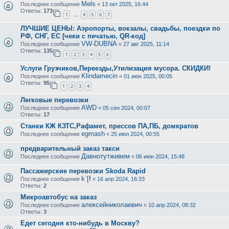
Mels
Последнее сообщение
«
13 окт 2025, 16:44
Ответы:
173
1
4
5
6
7
…
ЛУЧШИЕ ЦЕНЫ: Аэропорты, вокзалы, свадьбы, поездки по
РФ, СНГ, ЕС [чеки с печатью, QR-код]
VW-DUBNA
Последнее сообщение
«
27 авг 2025, 11:14
Ответы:
135
1
2
3
4
5
6
Услуги Грузчиков,Переезды,Утилизация мусора. СКИДКИ!
Klindamecin
Последнее сообщение
«
01 июн 2025, 00:05
Ответы:
95
1
2
3
4
Легковые перевозки
AWD
Последнее сообщение
«
05 сен 2024, 00:07
Ответы:
17
Станки КЖ КЗТС,Рафамет, прессов ПА,ПБ, домкратов
egmash
Последнее сообщение
«
25 июл 2024, 00:55
предварительный заказ такси
Давнотутживем
Последнее сообщение
«
06 июн 2024, 15:48
Пассажирские перевозки Skoda Rapid
k`[f
Последнее сообщение
«
16 апр 2024, 16:33
Ответы:
2
Микроавтобус на заказ
алексейниколаевич
Последнее сообщение
«
10 апр 2024, 08:32
Ответы:
3
Едет сегодня кто-нибудь в Москву?