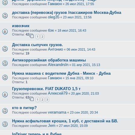
Гамаюн
Последнее сообщение
«
26 июл 2021, 17:55
доставка (перевозка) грузов /пассажиров Москва-Дубна
oleg35
Последнее сообщение
«
23 июл 2021, 13:56
извозчик
бэк
Последнее сообщение
«
18 июл 2021, 16:43
Ответы:
42
1
2
Доставка сыпучих грузов.
Антонио
Последнее сообщение
«
06 июн 2021, 14:43
Ответы:
19
Антикоррозийная обработка машины
Alexandrsln
Последнее сообщение
«
01 апр 2021, 15:13
Нужна машина с водителем Дубна - Минск - Дубна
Гамаюн
Последнее сообщение
«
15 янв 2021, 09:10
Ответы:
1
Грузоперевозки. FIAT DUKATO 1,5 т
Алексей79
Последнее сообщение
«
20 дек 2020, 21:03
Ответы:
63
1
2
3
кто в питер?
veramama
Последнее сообщение
«
23 сен 2020, 20:34
Нужна асфальтовая крошка, 1 куб, с доставкой на БВ.
Jem
Последнее сообщение
«
27 июл 2020, 15:09
InDriver теперь и в Дубне