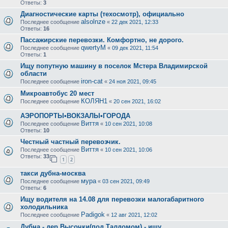
Ответы:
3
Диагностические карты (техосмотр), официально
alsolnze
Последнее сообщение
«
22 дек 2021, 12:33
Ответы:
16
Пассажирские перевозки. Комфортно, не дорого.
qwertyM
Последнее сообщение
«
09 дек 2021, 11:54
Ответы:
1
Ищу попутную машину в поселок Мстера Владимирской
области
iron-cat
Последнее сообщение
«
24 ноя 2021, 09:45
Микроавтобус 20 мест
КОЛЯН1
Последнее сообщение
«
20 сен 2021, 16:02
АЭРОПОРТЫ•ВОКЗАЛЫ•ГОРОДА
Виття
Последнее сообщение
«
10 сен 2021, 10:08
Ответы:
10
Честный частный перевозчик.
Виття
Последнее сообщение
«
10 сен 2021, 10:06
Ответы:
33
1
2
такси дубна-москва
мура
Последнее сообщение
«
03 сен 2021, 09:49
Ответы:
6
Ищу водителя на 14.08 для перевозки малогабаритного
холодильника
Padigok
Последнее сообщение
«
12 авг 2021, 12:02
Дубна - дер.Высочки(под Талдомом) - ищу.