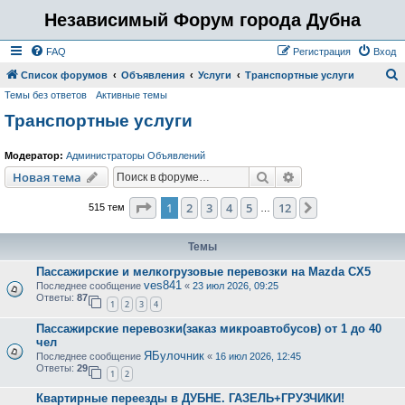
Независимый Форум города Дубна
FAQ
Регистрация
Вход
Список форумов
Объявления
Услуги
Транспортные услуги
Темы без ответов
Активные темы
о
Транспортные услуги
и
с
Модератор:
Администраторы Объявлений
к
Поиск
Расширенный пои
Новая тема
Страница
1
из
12
1
2
3
4
5
12
След.
515 тем
…
Темы
Пассажирские и мелкогрузовые перевозки на Mazda CX5
ves841
Последнее сообщение
«
23 июл 2026, 09:25
Ответы:
87
1
2
3
4
Пассажирские перевозки(заказ микроавтобусов) от 1 до 40
чел
ЯБулочник
Последнее сообщение
«
16 июл 2026, 12:45
Ответы:
29
1
2
Квартирные переезды в ДУБНЕ. ГАЗЕЛЬ+ГРУЗЧИКИ!