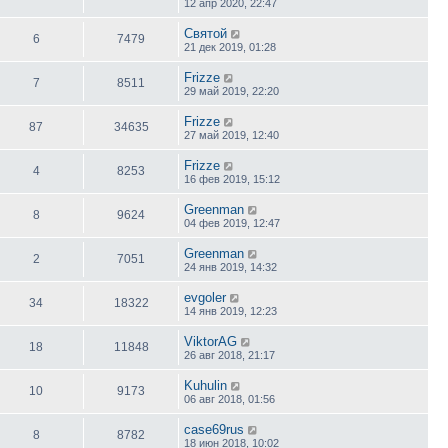
12 апр 2020, 22:47
Святой
6
7479
21 дек 2019, 01:28
Frizze
7
8511
29 май 2019, 22:20
Frizze
87
34635
27 май 2019, 12:40
Frizze
4
8253
16 фев 2019, 15:12
Greenman
8
9624
04 фев 2019, 12:47
Greenman
2
7051
24 янв 2019, 14:32
evgoler
34
18322
14 янв 2019, 12:23
ViktorAG
18
11848
26 авг 2018, 21:17
Kuhulin
10
9173
06 авг 2018, 01:56
case69rus
8
8782
18 июн 2018, 10:02