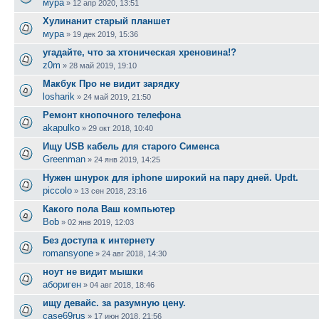
мура
»
12 апр 2020, 13:51
Хулинанит старый планшет
мура
»
19 дек 2019, 15:36
угадайте, что за хтоническая хреновина!?
z0m
»
28 май 2019, 19:10
Макбук Про не видит зарядку
losharik
»
24 май 2019, 21:50
Ремонт кнопочного телефона
akapulko
»
29 окт 2018, 10:40
Ищу USB кабель для старого Сименса
Greenman
»
24 янв 2019, 14:25
Нужен шнурок для iphone широкий на пару дней. Updt.
piccolo
»
13 сен 2018, 23:16
Какого пола Ваш компьютер
Bob
»
02 янв 2019, 12:03
Без доступа к интернету
romansyone
»
24 авг 2018, 14:30
ноут не видит мышки
абориген
»
04 авг 2018, 18:46
ищу девайс. за разумную цену.
case69rus
»
17 июн 2018, 21:56