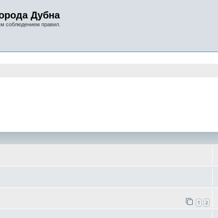
орода Дубна
ым соблюдением правил.
оиск
1
2