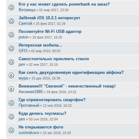
Кто у нас может сделать powerbank на заказ?
Ветрища
»
02 мар 2017, 23:50
Jailbreak iOS 10.2.1 интересует
Святой
»
25 фев 2017, 01:29
Посоветуйте Wi-Fi USB адаптер
poton
»
18 фев 2017, 16:26
Интересная мобила...
GFO
»
02 мар 2016, 00:52
Самостоятельно приклеить стекло
jam
»
02 янв 2017, 15:16
Как снять двухуровневую идентификацию айфона?
мура
»
15 дек 2016, 16:39
Внимание!!! "Связной" - некачественный товар!
Aксиния1985
»
18 фев 2016, 14:22
Где отремонтировать смартфон?
Противный
»
12 ноя 2016, 16:22
Куда делись гнусмасы?
jam
»
03 сен 2016, 22:04
Не открываются фото
soshnikovo
»
10 авг 2016, 15:32