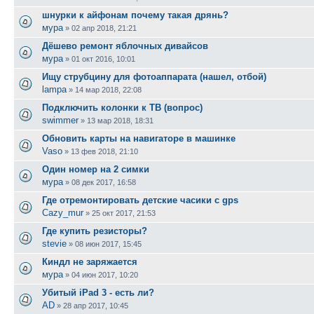
шнурки к айфонам почему такая дрянь?
мура
»
02 апр 2018, 21:21
Дёшево ремонт яблочных дивайсов
мура
»
01 окт 2016, 10:01
Ищу струбцину для фотоаппарата (нашел, отбой)
lampa
»
14 мар 2018, 22:08
Подключить колонки к ТВ (вопрос)
swimmer
»
13 мар 2018, 18:31
Обновить карты на навигаторе в машинке
Vaso
»
13 фев 2018, 21:10
Один номер на 2 симки
мура
»
08 дек 2017, 16:58
Где отремонтировать детские часики с gps
Cazy_mur
»
25 окт 2017, 21:53
Где купить резисторы?
stevie
»
08 июн 2017, 15:45
Киндл не заряжается
мура
»
04 июн 2017, 10:20
Убитый iPad 3 - есть ли?
AD
»
28 апр 2017, 10:45