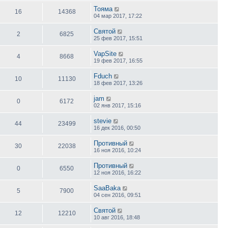
Toяма
16
14368
04 мар 2017, 17:22
Святой
2
6825
25 фев 2017, 15:51
VapSite
4
8668
19 фев 2017, 16:55
Fduch
10
11130
18 фев 2017, 13:26
jam
0
6172
02 янв 2017, 15:16
stevie
44
23499
16 дек 2016, 00:50
Противный
30
22038
16 ноя 2016, 10:24
Противный
0
6550
12 ноя 2016, 16:22
SaaBaka
5
7900
04 сен 2016, 09:51
Святой
12
12210
10 авг 2016, 18:48