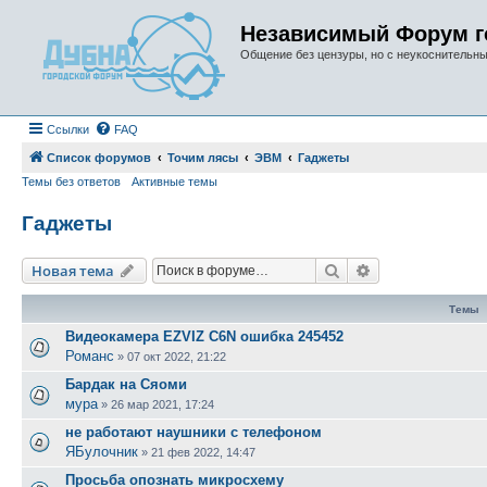
Независимый Форум г
Общение без цензуры, но с неукоснительн
Ссылки
FAQ
Список форумов
Точим лясы
ЭВМ
Гаджеты
Темы без ответов
Активные темы
Гаджеты
Поиск
Расширенный п
Новая тема
Темы
Видеокамера EZVIZ C6N ошибка 245452
Романс
»
07 окт 2022, 21:22
Бардак на Сяоми
мура
»
26 мар 2021, 17:24
не работают наушники с телефоном
ЯБулочник
»
21 фев 2022, 14:47
Просьба опознать микросхему