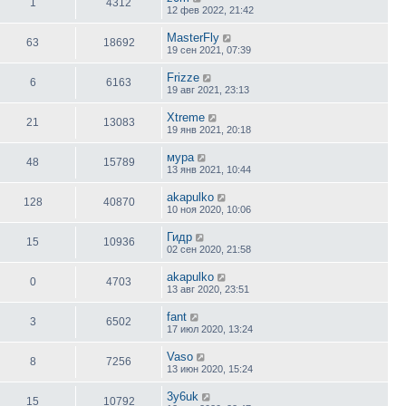
1
4312
12 фев 2022, 21:42
MasterFly
63
18692
19 сен 2021, 07:39
Frizze
6
6163
19 авг 2021, 23:13
Xtreme
21
13083
19 янв 2021, 20:18
мура
48
15789
13 янв 2021, 10:44
akapulko
128
40870
10 ноя 2020, 10:06
Гидр
15
10936
02 сен 2020, 21:58
akapulko
0
4703
13 авг 2020, 23:51
fant
3
6502
17 июл 2020, 13:24
Vaso
8
7256
13 июн 2020, 15:24
3y6uk
15
10792