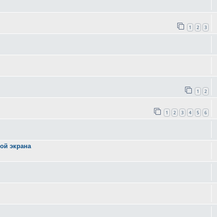
1
2
3
1
2
1
2
3
4
5
6
ой экрана