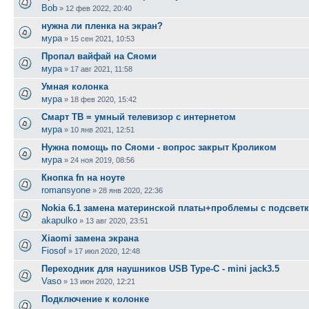
Bob
»
12 фев 2022, 20:40
нужна ли пленка на экран?
мура
»
15 сен 2021, 10:53
Пропал вайфай на Сяоми
мура
»
17 авг 2021, 11:58
Умная колонка
мура
»
18 фев 2020, 15:42
Смарт ТВ = умный телевизор с интернетом
мура
»
10 янв 2021, 12:51
Нужна помощь по Сяоми - вопрос закрыт Кроликом
мура
»
24 ноя 2019, 08:56
Кнопка fn на ноуте
romansyone
»
28 янв 2020, 22:36
Nokia 6.1 замена материнской платы+проблемы с подсветк
akapulko
»
13 авг 2020, 23:51
Xiaomi замена экрана
Fiosof
»
17 июл 2020, 12:48
Переходник для наушников USB Type-C - mini jack3.5
Vaso
»
13 июн 2020, 12:21
Подключение к колонке