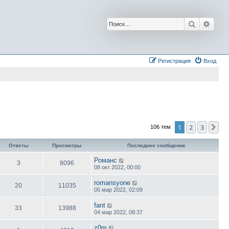
Поиск
Расш
Регистрация
Вход
1
2
3
Сл
106 тем
Ответы
Просмотры
Последнее сообщение
Романс
3
8096
08 окт 2022, 00:00
romansyone
20
11035
05 мар 2022, 02:09
fant
33
13988
04 мар 2022, 08:37
z0m