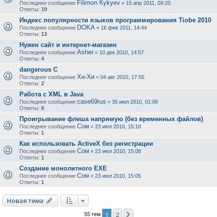
Filimon Кykyev
Последнее сообщение
«
15 апр 2011, 09:20
Ответы:
19
Индекс популярности языков программирования Tiobe 2010
DOKA
Последнее сообщение
«
16 фев 2011, 14:44
Ответы:
13
Нужен сайт и интернет-магазин
Asher
Последнее сообщение
«
10 дек 2010, 14:57
Ответы:
4
dangerous C
Хи-Хи
Последнее сообщение
«
04 авг 2010, 17:55
Ответы:
2
Работа с XML в Java
case69rus
Последнее сообщение
«
30 июл 2010, 01:06
Ответы:
6
Проигрывание флеша напрямую (без временных файлов)
Сом
Последнее сообщение
«
23 июл 2010, 15:10
Ответы:
1
Как использовать ActiveX без регистрации
Сом
Последнее сообщение
«
23 июл 2010, 15:08
Ответы:
1
Создание монолитного EXE
Сом
Последнее сообщение
«
23 июл 2010, 15:05
Ответы:
1
Новая тема
1
2
След.
55 тем