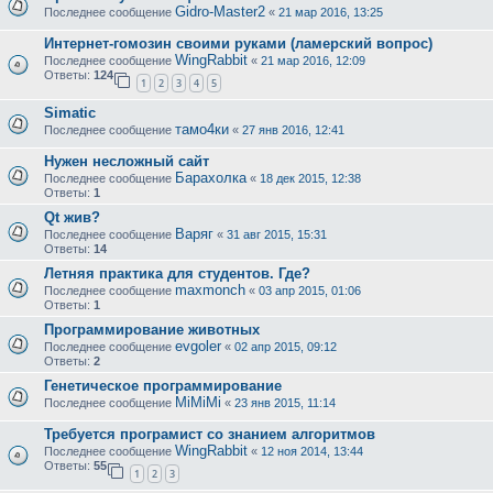
Gidro-Master2
Последнее сообщение
«
21 мар 2016, 13:25
Интернет-гомозин своими руками (ламерский вопрос)
WingRabbit
Последнее сообщение
«
21 мар 2016, 12:09
Ответы:
124
1
2
3
4
5
Simatic
тамо4ки
Последнее сообщение
«
27 янв 2016, 12:41
Нужен несложный сайт
Барахолка
Последнее сообщение
«
18 дек 2015, 12:38
Ответы:
1
Qt жив?
Варяг
Последнее сообщение
«
31 авг 2015, 15:31
Ответы:
14
Летняя практика для студентов. Где?
maxmonch
Последнее сообщение
«
03 апр 2015, 01:06
Ответы:
1
Программирование животных
evgoler
Последнее сообщение
«
02 апр 2015, 09:12
Ответы:
2
Генетическое программирование
MiMiMi
Последнее сообщение
«
23 янв 2015, 11:14
Требуется програмист со знанием алгоритмов
WingRabbit
Последнее сообщение
«
12 ноя 2014, 13:44
Ответы:
55
1
2
3