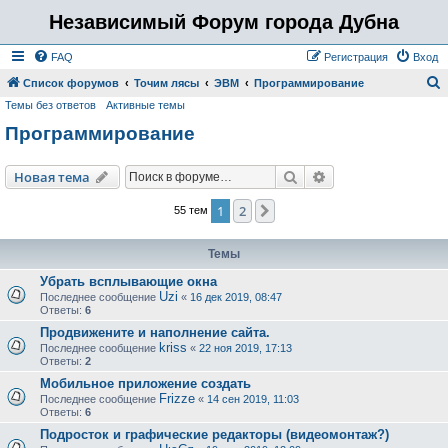
Независимый Форум города Дубна
FAQ
Регистрация
Вход
Список форумов
Точим лясы
ЭВМ
Программирование
Темы без ответов
Активные темы
о
Программирование
и
с
Поиск
Расширенный пои
Новая тема
к
1
2
След.
55 тем
Темы
Убрать всплывающие окна
Uzi
Последнее сообщение
«
16 дек 2019, 08:47
Ответы:
6
Продвижените и наполнение сайта.
kriss
Последнее сообщение
«
22 ноя 2019, 17:13
Ответы:
2
Мобильное приложение создать
Frizze
Последнее сообщение
«
14 сен 2019, 11:03
Ответы:
6
Подросток и графические редакторы (видеомонтаж?)