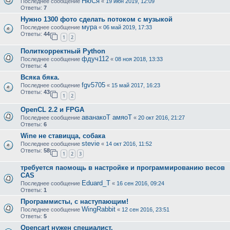
НюСя
Последнее сообщение
«
19 июн 2019, 12:09
Ответы:
7
Нужно 1300 фото сделать потоком с музыкой
мура
Последнее сообщение
«
06 май 2019, 17:33
Ответы:
44
1
2
Политкорректный Python
фдуч112
Последнее сообщение
«
08 ноя 2018, 13:33
Ответы:
4
Всяка бяка.
fgv5705
Последнее сообщение
«
15 май 2017, 16:23
Ответы:
43
1
2
OpenCL 2.2 и FPGA
аванакоТ амяоТ
Последнее сообщение
«
20 окт 2016, 21:27
Ответы:
6
Wine не ставицца, собака
stevie
Последнее сообщение
«
14 окт 2016, 11:52
Ответы:
58
1
2
3
требуется паомощь в настройке и программированию весов
CAS
Eduard_T
Последнее сообщение
«
16 сен 2016, 09:24
Ответы:
1
Программисты, с наступающим!
WingRabbit
Последнее сообщение
«
12 сен 2016, 23:51
Ответы:
5
Opencart нужен специалист.