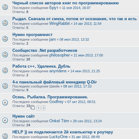
Черный список авторов книг по программированию
Брут
Последнее сообщение
«
11 ноя 2014, 16:07
Ответы:
8
Рыдал. Сначала от смеха, потом от осознания, что так и есть
WingRabbit
Последнее сообщение
«
14 авг 2013, 11:54
Ответы:
5
Нужен программист
jam
Последнее сообщение
«
08 июл 2013, 13:32
Ответы:
2
Сообщество .Net разработчиков
philosopher
Последнее сообщение
«
21 июн 2013, 17:00
Ответы:
20
Работа с++, Удаленка. Дубль
anyridens
Последнее сообщение
«
14 июн 2013, 21:25
Ответы:
2
4-х панельный файловый менеджер Q-Dir
Последнее сообщение
Швейк
«
08 окт 2012, 17:10
Ответы:
9
Осень. Рыбалка. Программирование.
Godfrey
Последнее сообщение
«
07 окт 2012, 08:51
Ответы:
33
1
2
Нужен сайт
Onkel Tёm
Последнее сообщение
«
28 сен 2012, 13:24
Ответы:
24
HELP )) не подключается 2й компьютер к роутеру
LuckyOne
Последнее сообщение
«
31 авг 2012, 08:49