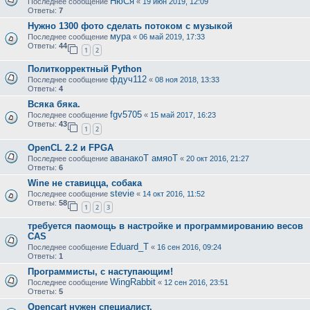
НюСя
Последнее сообщение
«
19 июн 2019, 12:09
Ответы:
7
Нужно 1300 фото сделать потоком с музыкой
мура
Последнее сообщение
«
06 май 2019, 17:33
Ответы:
44
1
2
Политкорректный Python
фдуч112
Последнее сообщение
«
08 ноя 2018, 13:33
Ответы:
4
Всяка бяка.
fgv5705
Последнее сообщение
«
15 май 2017, 16:23
Ответы:
43
1
2
OpenCL 2.2 и FPGA
аванакоТ амяоТ
Последнее сообщение
«
20 окт 2016, 21:27
Ответы:
6
Wine не ставицца, собака
stevie
Последнее сообщение
«
14 окт 2016, 11:52
Ответы:
58
1
2
3
требуется паомощь в настройке и программированию весов
CAS
Eduard_T
Последнее сообщение
«
16 сен 2016, 09:24
Ответы:
1
Программисты, с наступающим!
WingRabbit
Последнее сообщение
«
12 сен 2016, 23:51
Ответы:
5
Opencart нужен специалист.