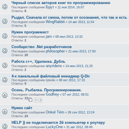
Черный список авторов книг по программированию
Брут
Последнее сообщение
«
11 ноя 2014, 16:07
Ответы:
8
Рыдал. Сначала от смеха, потом от осознания, что так и есть
WingRabbit
Последнее сообщение
«
14 авг 2013, 11:54
Ответы:
5
Нужен программист
jam
Последнее сообщение
«
08 июл 2013, 13:32
Ответы:
2
Сообщество .Net разработчиков
philosopher
Последнее сообщение
«
21 июн 2013, 17:00
Ответы:
20
Работа с++, Удаленка. Дубль
anyridens
Последнее сообщение
«
14 июн 2013, 21:25
Ответы:
2
4-х панельный файловый менеджер Q-Dir
Последнее сообщение
Швейк
«
08 окт 2012, 17:10
Ответы:
9
Осень. Рыбалка. Программирование.
Godfrey
Последнее сообщение
«
07 окт 2012, 08:51
Ответы:
33
1
2
Нужен сайт
Onkel Tёm
Последнее сообщение
«
28 сен 2012, 13:24
Ответы:
24
HELP )) не подключается 2й компьютер к роутеру
LuckyOne
Последнее сообщение
«
31 авг 2012, 08:49