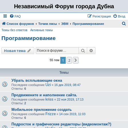
Независимый Форум города Дубна
FAQ
Регистрация
Вход
Список форумов
Точим лясы
ЭВМ
Программирование
Темы без ответов
Активные темы
о
Программирование
и
с
Поиск
Расширенный пои
Новая тема
к
1
2
След.
55 тем
Темы
Убрать всплывающие окна
Uzi
Последнее сообщение
«
16 дек 2019, 08:47
Ответы:
6
Продвижените и наполнение сайта.
kriss
Последнее сообщение
«
22 ноя 2019, 17:13
Ответы:
2
Мобильное приложение создать
Frizze
Последнее сообщение
«
14 сен 2019, 11:03
Ответы:
6
Подросток и графические редакторы (видеомонтаж?)