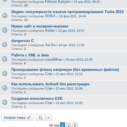
Filimon Кykyev
Последнее сообщение
«
15 апр 2011, 09:20
Ответы:
19
Индекс популярности языков программирования Tiobe 2010
DOKA
Последнее сообщение
«
16 фев 2011, 14:44
Ответы:
13
Нужен сайт и интернет-магазин
Asher
Последнее сообщение
«
10 дек 2010, 14:57
Ответы:
4
dangerous C
Хи-Хи
Последнее сообщение
«
04 авг 2010, 17:55
Ответы:
2
Работа с XML в Java
case69rus
Последнее сообщение
«
30 июл 2010, 01:06
Ответы:
6
Проигрывание флеша напрямую (без временных файлов)
Сом
Последнее сообщение
«
23 июл 2010, 15:10
Ответы:
1
Как использовать ActiveX без регистрации
Сом
Последнее сообщение
«
23 июл 2010, 15:08
Ответы:
1
Создание монолитного EXE
Сом
Последнее сообщение
«
23 июл 2010, 15:05
Ответы:
1
Новая тема
1
2
След.
55 тем