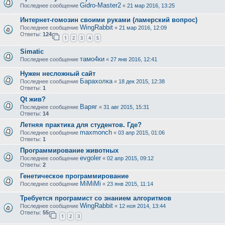
Gidro-Master2
Последнее сообщение
«
21 мар 2016, 13:25
Интернет-гомозин своими руками (ламерский вопрос)
WingRabbit
Последнее сообщение
«
21 мар 2016, 12:09
Ответы:
124
1
2
3
4
5
Simatic
тамо4ки
Последнее сообщение
«
27 янв 2016, 12:41
Нужен несложный сайт
Барахолка
Последнее сообщение
«
18 дек 2015, 12:38
Ответы:
1
Qt жив?
Варяг
Последнее сообщение
«
31 авг 2015, 15:31
Ответы:
14
Летняя практика для студентов. Где?
maxmonch
Последнее сообщение
«
03 апр 2015, 01:06
Ответы:
1
Программирование животных
evgoler
Последнее сообщение
«
02 апр 2015, 09:12
Ответы:
2
Генетическое программирование
MiMiMi
Последнее сообщение
«
23 янв 2015, 11:14
Требуется програмист со знанием алгоритмов
WingRabbit
Последнее сообщение
«
12 ноя 2014, 13:44
Ответы:
55
1
2
3