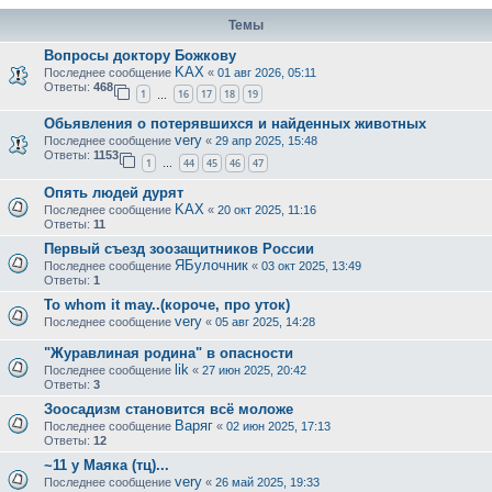
Темы
Вопросы доктору Божкову
KAX
Последнее сообщение
«
01 авг 2026, 05:11
Ответы:
468
1
16
17
18
19
…
Обьявления о потерявшихся и найденных животных
very
Последнее сообщение
«
29 апр 2025, 15:48
Ответы:
1153
1
44
45
46
47
…
Опять людей дурят
KAX
Последнее сообщение
«
20 окт 2025, 11:16
Ответы:
11
Первый съезд зоозащитников России
ЯБулочник
Последнее сообщение
«
03 окт 2025, 13:49
Ответы:
1
To whom it may..(короче, про уток)
very
Последнее сообщение
«
05 авг 2025, 14:28
"Журавлиная родина" в опасности
lik
Последнее сообщение
«
27 июн 2025, 20:42
Ответы:
3
Зоосадизм становится всё моложе
Варяг
Последнее сообщение
«
02 июн 2025, 17:13
Ответы:
12
~11 у Маяка (тц)...
very
Последнее сообщение
«
26 май 2025, 19:33