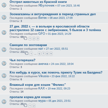
Отстрел животных из Красной книги
ЯБулочник
Последнее сообщение
«
07 сен 2023, 16:46
Ответы:
1
Зоомагазины и ветучреждения в период странных дел
Витек
Последнее сообщение
«
08 июл 2023, 17:09
Ответы:
3
27 дек. 2022 г. — в вольере в ярославской области
расстреляно 12 самок с эмбрионами, 5 быков и 3 телёнка
GFO
Последнее сообщение
«
01 фев 2023, 14:29
Ответы:
69
1
2
3
Санкции по зоотоварам
нат
Последнее сообщение
«
27 окт 2022, 05:51
Ответы:
211
1
6
7
8
9
…
Чья потеряшка?
анечка
Последнее сообщение
«
24 сен 2022, 18:04
Ответы:
3
Кто нибудь в курсе, как помочь приюту Тузик на Балдина?
Vikusia
Последнее сообщение
«
23 фев 2022, 19:22
Ответы:
6
Влажный корм для кошек "Феликс"
KAX
Последнее сообщение
«
19 янв 2022, 09:23
Ответы:
14
пропали корма для кошек
мура
Последнее сообщение
«
05 дек 2021, 23:51
Ответы:
25
1
2