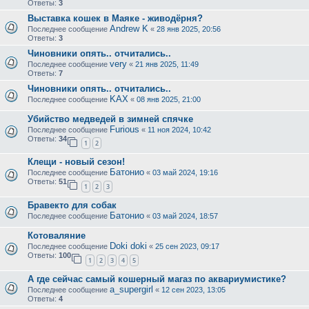
Ответы:
3
Выставка кошек в Маяке - живодёрня?
Andrew K
Последнее сообщение
«
28 янв 2025, 20:56
Ответы:
3
Чиновники опять.. отчитались..
very
Последнее сообщение
«
21 янв 2025, 11:49
Ответы:
7
Чиновники опять.. отчитались..
KAX
Последнее сообщение
«
08 янв 2025, 21:00
Убийство медведей в зимней спячке
Furious
Последнее сообщение
«
11 ноя 2024, 10:42
Ответы:
34
1
2
Клещи - новый сезон!
Батонио
Последнее сообщение
«
03 май 2024, 19:16
Ответы:
51
1
2
3
Бравекто для собак
Батонио
Последнее сообщение
«
03 май 2024, 18:57
Котоваляние
Doki doki
Последнее сообщение
«
25 сен 2023, 09:17
Ответы:
100
1
2
3
4
5
А где сейчас самый кошерный магаз по аквариумистике?
a_supergirl
Последнее сообщение
«
12 сен 2023, 13:05
Ответы:
4