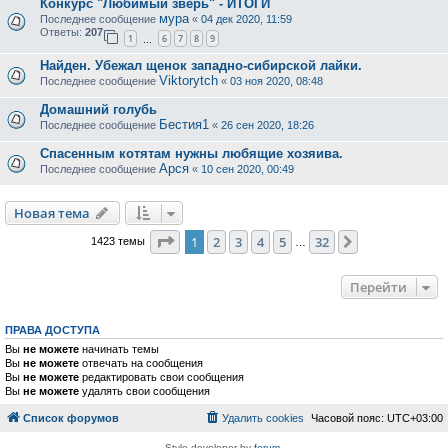
Конкурс "Любимый зверь" - ИТОГИ
мура
Последнее сообщение
«
04 дек 2020, 11:59
Ответы:
207
1
6
7
8
9
…
Найден. Убежал щенок западно-сибирской лайки.
Viktorytch
Последнее сообщение
«
03 ноя 2020, 08:48
Домашний голубь
Бестия1
Последнее сообщение
«
26 сен 2020, 18:26
Спасенным котятам нужны любящие хозяива.
Арся
Последнее сообщение
«
10 сен 2020, 00:49
Новая тема
Страница
1
из
32
1
2
3
4
5
32
След.
1423 темы
…
Перейти
ПРАВА ДОСТУПА
Вы
не можете
начинать темы
Вы
не можете
отвечать на сообщения
Вы
не можете
редактировать свои сообщения
Вы
не можете
удалять свои сообщения
Список форумов
Удалить cookies
Часовой пояс:
UTC+03:00
Style developer by
forum
,