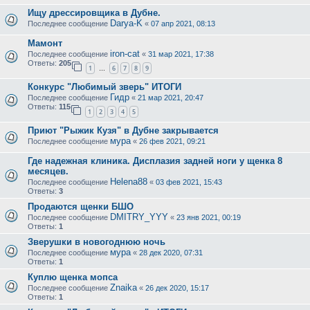
Ищу дрессировщика в Дубне.
Darya-K
Последнее сообщение
«
07 апр 2021, 08:13
Мамонт
iron-cat
Последнее сообщение
«
31 мар 2021, 17:38
Ответы:
205
1
6
7
8
9
…
Конкурс "Любимый зверь" ИТОГИ
Гидр
Последнее сообщение
«
21 мар 2021, 20:47
Ответы:
115
1
2
3
4
5
Приют "Рыжик Кузя" в Дубне закрывается
мура
Последнее сообщение
«
26 фев 2021, 09:21
Где надежная клиника. Дисплазия задней ноги у щенка 8
месяцев.
Helena88
Последнее сообщение
«
03 фев 2021, 15:43
Ответы:
3
Продаются щенки БШО
DMITRY_YYY
Последнее сообщение
«
23 янв 2021, 00:19
Ответы:
1
Зверушки в новогоднюю ночь
мура
Последнее сообщение
«
28 дек 2020, 07:31
Ответы:
1
Куплю щенка мопса
Znaika
Последнее сообщение
«
26 дек 2020, 15:17
Ответы:
1