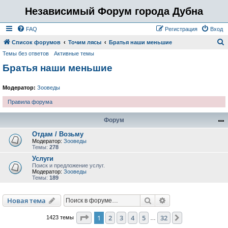
Независимый Форум города Дубна
FAQ
Регистрация
Вход
Список форумов
Точим лясы
Братья наши меньшие
Темы без ответов
Активные темы
о
Братья наши меньшие
и
с
Модератор:
Зооведы
к
Правила форума
Форум
Отдам / Возьму
Модератор:
Зооведы
Темы:
278
Услуги
Поиск и предложение услуг.
Модератор:
Зооведы
Темы:
189
Поиск
Расширенный пои
Новая тема
Страница
1
из
32
1
2
3
4
5
32
След.
1423 темы
…