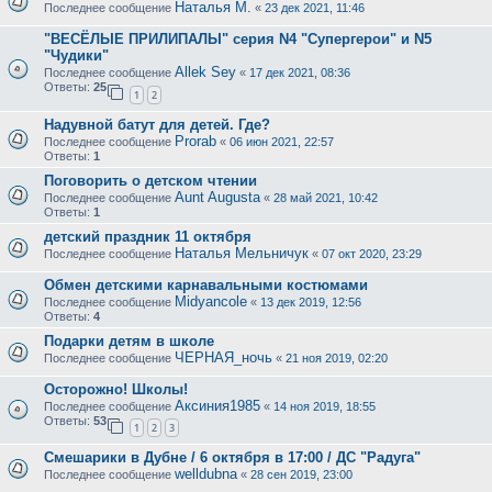
Наталья М.
Последнее сообщение
«
23 дек 2021, 11:46
"ВЕСЁЛЫЕ ПРИЛИПАЛЫ" серия N4 "Cупергерои" и N5
"Чудики"
Allek Sey
Последнее сообщение
«
17 дек 2021, 08:36
Ответы:
25
1
2
Надувной батут для детей. Где?
Prorab
Последнее сообщение
«
06 июн 2021, 22:57
Ответы:
1
Поговорить о детском чтении
Aunt Augusta
Последнее сообщение
«
28 май 2021, 10:42
Ответы:
1
детский праздник 11 октября
Наталья Мельничук
Последнее сообщение
«
07 окт 2020, 23:29
Обмен детскими карнавальными костюмами
Midyancole
Последнее сообщение
«
13 дек 2019, 12:56
Ответы:
4
Подарки детям в школе
ЧЕРНАЯ_ночь
Последнее сообщение
«
21 ноя 2019, 02:20
Осторожно! Школы!
Aксиния1985
Последнее сообщение
«
14 ноя 2019, 18:55
Ответы:
53
1
2
3
Смешарики в Дубне / 6 октября в 17:00 / ДС "Радуга"
welldubna
Последнее сообщение
«
28 сен 2019, 23:00