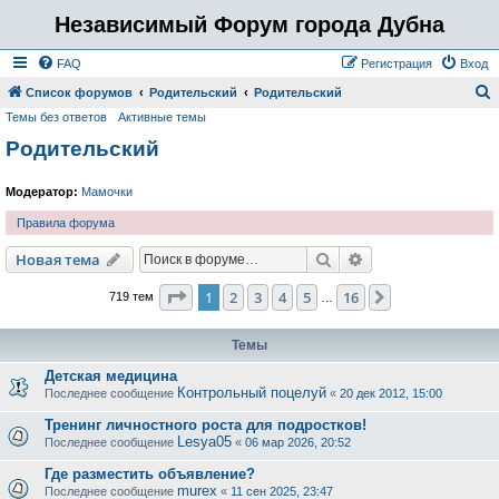
Независимый Форум города Дубна
FAQ
Регистрация
Вход
Список форумов
Родительский
Родительский
Темы без ответов
Активные темы
о
Родительский
и
с
Модератор:
Мамочки
к
Правила форума
Поиск
Расширенный пои
Новая тема
Страница
1
из
16
1
2
3
4
5
16
След.
719 тем
…
Темы
Детская медицина
Контрольный поцелуй
Последнее сообщение
«
20 дек 2012, 15:00
Тренинг личностного роста для подростков!
Lesya05
Последнее сообщение
«
06 мар 2026, 20:52
Где разместить объявление?
murex
Последнее сообщение
«
11 сен 2025, 23:47