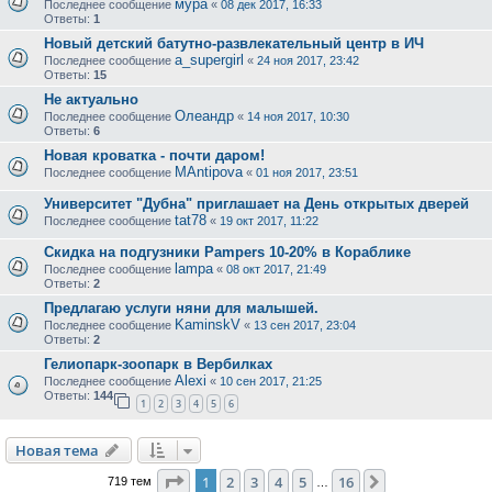
мура
Последнее сообщение
«
08 дек 2017, 16:33
Ответы:
1
Новый детский батутно-развлекательный центр в ИЧ
a_supergirl
Последнее сообщение
«
24 ноя 2017, 23:42
Ответы:
15
Не актуально
Олеандр
Последнее сообщение
«
14 ноя 2017, 10:30
Ответы:
6
Новая кроватка - почти даром!
MAntipova
Последнее сообщение
«
01 ноя 2017, 23:51
Университет "Дубна" приглашает на День открытых дверей
tat78
Последнее сообщение
«
19 окт 2017, 11:22
Скидка на подгузники Pampers 10-20% в Кораблике
lampa
Последнее сообщение
«
08 окт 2017, 21:49
Ответы:
2
Предлагаю услуги няни для малышей.
KaminskV
Последнее сообщение
«
13 сен 2017, 23:04
Ответы:
2
Гелиопарк-зоопарк в Вербилках
Alexi
Последнее сообщение
«
10 сен 2017, 21:25
Ответы:
144
1
2
3
4
5
6
Новая тема
Страница
1
из
16
1
2
3
4
5
16
След.
719 тем
…