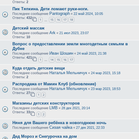
Ответы:
2
Пик Тяпкина. Дети ломают руки-ноги.
Pantograph
Последнее сообщение
«
22 май 2024, 10:05
Ответы:
432
1
15
16
17
18
…
Детский массаж
Ark
Последнее сообщение
«
21 июл 2023, 23:07
Ответы:
10
Вопрос о предоставлении земли многодетным семьям в
Дубне
Иван Шошин
Последнее сообщение
«
24 май 2023, 21:38
Ответы:
421
1
14
15
16
17
…
Куда отдать детские вещи
Наталья Мельничук
Последнее сообщение
«
24 мар 2023, 15:18
Ответы:
2
Распродажа от Мамин Клуб (обновление)
Наталья Мельничук
Последнее сообщение
«
23 мар 2023, 18:53
Ответы:
27
1
2
Магазины детских конструкторов
LMB
Последнее сообщение
«
28 дек 2021, 20:14
Ответы:
33
1
2
Няня для Вашего ребёнка в новогоднюю ночь
Сизая чайка
Последнее сообщение
«
27 дек 2021, 22:33
Дед Мороз и Снегурочка на дом