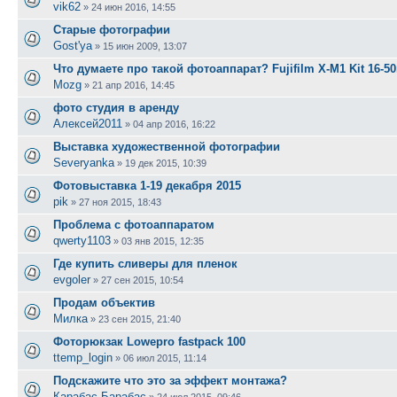
vik62
»
24 июн 2016, 14:55
Старые фотографии
Gost'ya
»
15 июн 2009, 13:07
Что думаете про такой фотоаппарат? Fujifilm X-M1 Kit 16-
Mozg
»
21 апр 2016, 14:45
фото студия в аренду
Алексей2011
»
04 апр 2016, 16:22
Выставка художественной фотографии
Severyanka
»
19 дек 2015, 10:39
Фотовыставка 1-19 декабря 2015
pik
»
27 ноя 2015, 18:43
Проблема с фотоаппаратом
qwerty1103
»
03 янв 2015, 12:35
Где купить сливеры для пленок
evgoler
»
27 сен 2015, 10:54
Продам объектив
Милка
»
23 сен 2015, 21:40
Фоторюкзак Lowepro fastpack 100
ttemp_login
»
06 июл 2015, 11:14
Подскажите что это за эффект монтажа?
Карабас-Барабас