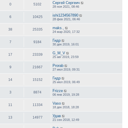
Сергей Сергеич
0
5102
28 ноя 2021, 08:46
ishi1234567890
6
10425
28 фев 2021, 06:46
maks.,
38
25335
24 мар 2020, 17:32
Гидр
7
9184
30 дек 2019, 16:01
G_M_V
17
23339
25 авг 2019, 23:59
Prorab
9
21667
27 июл 2019, 09:31
Гидр
14
15152
25 июл 2019, 06:49
Frizze
3
8874
06 янв 2019, 19:28
Vaso
11
11334
18 дек 2018, 18:28
Удав
13
14977
21 сен 2018, 12:49