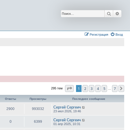
Поиск
Расш
Регистрация
Вход
Страница
1
из
7
1
2
3
4
5
7
Сл
295 тем
…
Ответы
Просмотры
Последнее сообщение
Сергей Сергеич
2900
993032
23 июл 2026, 19:46
Сергей Сергеич
0
6399
01 апр 2025, 10:31