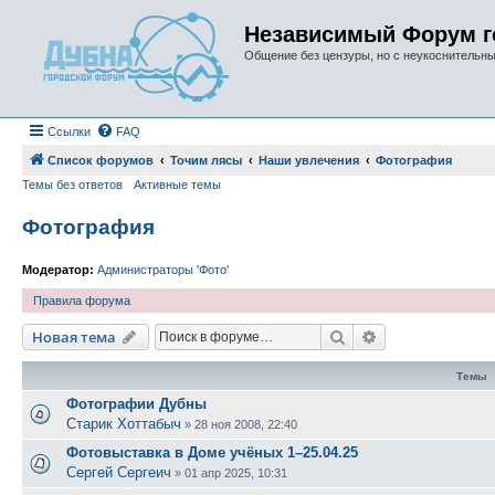
Независимый Форум г
Общение без цензуры, но с неукоснительн
Ссылки
FAQ
Список форумов
Точим лясы
Наши увлечения
Фотография
Темы без ответов
Активные темы
Фотография
Модератор:
Администраторы 'Фото'
Правила форума
Поиск
Расширенный п
Новая тема
Темы
Фотографии Дубны
Старик Хоттабыч
»
28 ноя 2008, 22:40
Фотовыставка в Доме учёных 1–25.04.25
Сергей Сергеич
»
01 апр 2025, 10:31