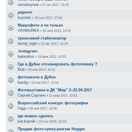
romansyone
»
07 окт 2017, 15:25
раритет
kuznetz
»
25 сен 2017, 07:56
Макрофото и не только
VAHMURKA
»
02 июл 2013, 14:33
трехосевой стабилизатор
ttemp_login
»
01 авг 2017, 10:28
-Instagram-
balandros
»
18 фев 2012, 16:53
Где в Дубне отсканировать фотопленку ?
Bob
»
28 янв 2014, 10:51
фотошкола в Дубне
basilg
»
19 апр 2017, 13:14
Фотовыставка в ДК "Мир" 2‒22.04.2017
Сергей Сергеич
»
21 мар 2017, 10:52
Всероссийский конкурс фотографии
Гидр
»
09 янв 2017, 16:08
где можно сделать
kar-kasnik
»
19 сен 2016, 12:43
Продам фото-сумку-рюкзак Hugger.