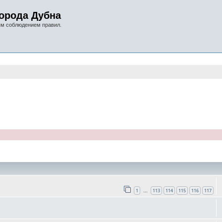
орода Дубна
ым соблюдением правил.
оиск
1
113
114
115
116
117
…