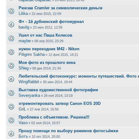
»
24 июл 2015, 09:46
Рюкзак Cramler за символические деньги
Lilika
»
22 июн 2015, 22:09
Ф+ - 1й дубненский фотожурнал
basilg
»
23 июн 2012, 12:09
Ушел от нас Паша Колесов
maybe
»
08 апр 2015, 23:29
нужен переходник М42 - Nikon
Piligrim Sakha
»
12 фев 2015, 18:21
Мои фото из прошлого века
SNeg
»
08 дек 2014, 21:34
Любительский фотоконкурс: моменты путешествий. Фото н
WingRabbit
»
30 июн 2014, 18:44
Выставка художественной фотографии
Severyanka
»
28 ноя 2014, 13:19
отремонтировать затвор Canon EOS 20D
GriL
»
27 янв 2014, 16:56
Проблема с объективом. Решена!!!
Vaso
»
02 ноя 2014, 15:57
Прошу помощи по выбору режимов фотосъёмки
Ботъ
»
10 окт 2014, 20:00