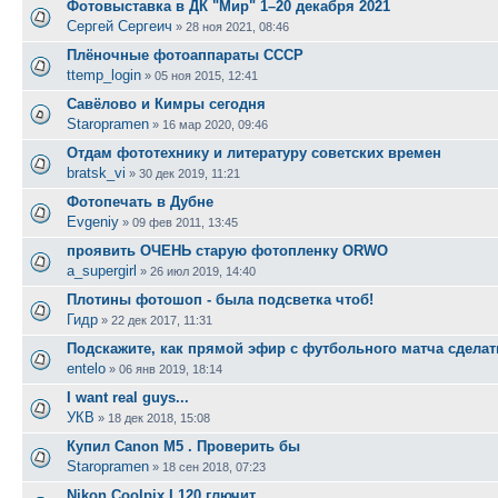
Фотовыставка в ДК "Мир" 1–20 декабря 2021
Сергей Сергеич
»
28 ноя 2021, 08:46
Плёночные фотоаппараты CCCP
ttemp_login
»
05 ноя 2015, 12:41
Савёлово и Кимры сегодня
Staropramen
»
16 мар 2020, 09:46
Отдам фототехнику и литературу советских времен
bratsk_vi
»
30 дек 2019, 11:21
Фотопечать в Дубне
Evgeniy
»
09 фев 2011, 13:45
проявить ОЧЕНЬ старую фотопленку ORWO
a_supergirl
»
26 июл 2019, 14:40
Плотины фотошоп - была подсветка чтоб!
Гидр
»
22 дек 2017, 11:31
Подскажите, как прямой эфир с футбольного матча сделат
entelo
»
06 янв 2019, 18:14
I want real guys...
УКВ
»
18 дек 2018, 15:08
Купил Canon M5 . Проверить бы
Staropramen
»
18 сен 2018, 07:23
Nikon Coolpix L120 глючит