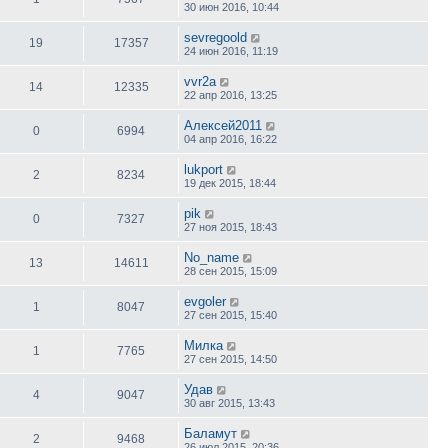
30 июн 2016, 10:44
sevregoold
19
17357
24 июн 2016, 11:19
vvr2a
14
12335
22 апр 2016, 13:25
Алексей2011
0
6994
04 апр 2016, 16:22
lukport
2
8234
19 дек 2015, 18:44
pik
0
7327
27 ноя 2015, 18:43
No_name
13
14611
28 сен 2015, 15:09
evgoler
1
8047
27 сен 2015, 15:40
Милка
1
7765
27 сен 2015, 14:50
Удав
4
9047
30 авг 2015, 13:43
Баламут
2
9468
26 июл 2015, 20:36