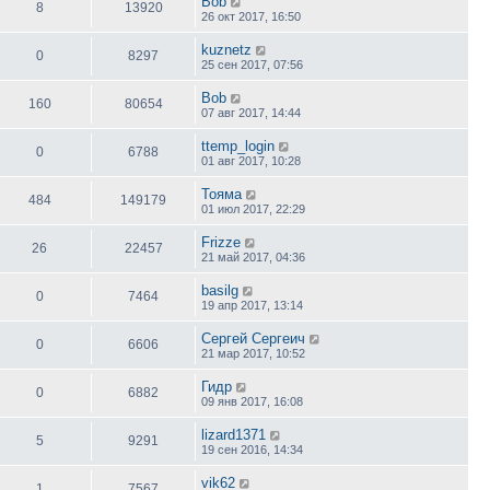
Bob
8
13920
26 окт 2017, 16:50
kuznetz
0
8297
25 сен 2017, 07:56
Bob
160
80654
07 авг 2017, 14:44
ttemp_login
0
6788
01 авг 2017, 10:28
Toяма
484
149179
01 июл 2017, 22:29
Frizze
26
22457
21 май 2017, 04:36
basilg
0
7464
19 апр 2017, 13:14
Сергей Сергеич
0
6606
21 мар 2017, 10:52
Гидр
0
6882
09 янв 2017, 16:08
lizard1371
5
9291
19 сен 2016, 14:34
vik62
1
7567