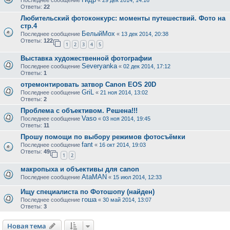
Последнее сообщение
«
29 дек 2014, 14:16
Ответы:
22
Любительский фотоконкурс: моменты путешествий. Фото на
стр.4
БелыйМох
Последнее сообщение
«
13 дек 2014, 20:38
Ответы:
122
1
2
3
4
5
Выставка художественной фотографии
Severyanka
Последнее сообщение
«
02 дек 2014, 17:12
Ответы:
1
отремонтировать затвор Canon EOS 20D
GriL
Последнее сообщение
«
21 ноя 2014, 13:02
Ответы:
2
Проблема с объективом. Решена!!!
Vaso
Последнее сообщение
«
03 ноя 2014, 19:45
Ответы:
11
Прошу помощи по выбору режимов фотосъёмки
fant
Последнее сообщение
«
16 окт 2014, 19:03
Ответы:
49
1
2
макропыха и объективы для canon
AtaMAN
Последнее сообщение
«
15 июл 2014, 12:33
Ищу специалиста по Фотошопу (найден)
гоша
Последнее сообщение
«
30 май 2014, 13:07
Ответы:
3
Новая тема