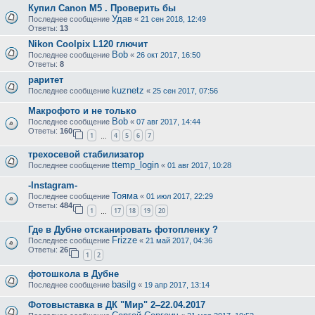
Купил Canon M5 . Проверить бы
Удав
Последнее сообщение
«
21 сен 2018, 12:49
Ответы:
13
Nikon Coolpix L120 глючит
Bob
Последнее сообщение
«
26 окт 2017, 16:50
Ответы:
8
раритет
kuznetz
Последнее сообщение
«
25 сен 2017, 07:56
Макрофото и не только
Bob
Последнее сообщение
«
07 авг 2017, 14:44
Ответы:
160
1
4
5
6
7
…
трехосевой стабилизатор
ttemp_login
Последнее сообщение
«
01 авг 2017, 10:28
-Instagram-
Toяма
Последнее сообщение
«
01 июл 2017, 22:29
Ответы:
484
1
17
18
19
20
…
Где в Дубне отсканировать фотопленку ?
Frizze
Последнее сообщение
«
21 май 2017, 04:36
Ответы:
26
1
2
фотошкола в Дубне
basilg
Последнее сообщение
«
19 апр 2017, 13:14
Фотовыставка в ДК "Мир" 2‒22.04.2017