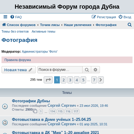
Независимый Форум города Дубна
FAQ
Регистрация
Вход
Список форумов
Точим лясы
Наши увлечения
Фотография
Темы без ответов
Активные темы
о
Фотография
и
с
Модератор:
Администраторы 'Фото'
к
Правила форума
Поиск
Расширенный пои
Новая тема
Страница
1
из
7
1
2
3
4
5
7
След.
295 тем
…
Темы
Фотографии Дубны
Сергей Сергеич
Последнее сообщение
«
23 июл 2026, 19:46
Ответы:
2900
1
114
115
116
117
…
Фотовыставка в Доме учёных 1–25.04.25
Сергей Сергеич
Последнее сообщение
«
01 апр 2025, 10:31
Фотовыставка в ДК "Мир" 1–20 декабря 2021