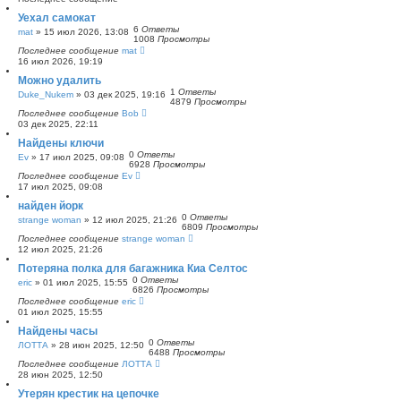
н
Уехал самокат
ы
6
Ответы
й
mat
»
15 июл 2026, 13:08
1008
Просмотры
п
Последнее сообщение
mat
о
16 июл 2026, 19:19
и
с
Можно удалить
к
1
Ответы
Duke_Nukem
»
03 дек 2025, 19:16
4879
Просмотры
Последнее сообщение
Bob
03 дек 2025, 22:11
Найдены ключи
0
Ответы
Ev
»
17 июл 2025, 09:08
6928
Просмотры
Последнее сообщение
Ev
17 июл 2025, 09:08
найден йорк
0
Ответы
strange woman
»
12 июл 2025, 21:26
6809
Просмотры
Последнее сообщение
strange woman
12 июл 2025, 21:26
Потеряна полка для багажника Киа Селтос
0
Ответы
eric
»
01 июл 2025, 15:55
6826
Просмотры
Последнее сообщение
eric
01 июл 2025, 15:55
Найдены часы
0
Ответы
ЛОТТА
»
28 июн 2025, 12:50
6488
Просмотры
Последнее сообщение
ЛОТТА
28 июн 2025, 12:50
Утерян крестик на цепочке