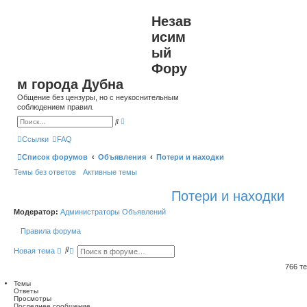
Незав
исим
ый
Фору
м города Дубна
Общение без цензуры, но с неукоснительным
соблюдением правил.
Р
П
а
о
с
и
Ссылки
FAQ
ш
с
и
к
Список форумов
Объявления
Потери и находки
р
е
Темы без ответов
Активные темы
н
н
ы
Потери и находки
й
п
о
Модератор:
Администраторы Объявлений
и
с
Правила форума
к
П
Р
Новая тема
о
а
и
с
766 т
с
ш
к
и
Темы
р
Ответы
е
Просмотры
Последнее сообщение
н