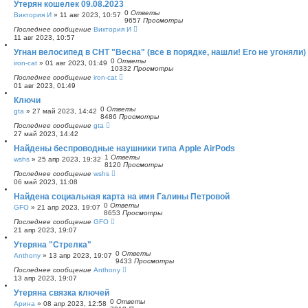
Утерян кошелек 09.08.2023
0
Ответы
Виктория И
»
11 авг 2023, 10:57
9657
Просмотры
Последнее сообщение
Виктория И
11 авг 2023, 10:57
Угнан велосипед в СНТ "Весна" (все в порядке, нашли! Его не угоняли)
0
Ответы
iron-cat
»
01 авг 2023, 01:49
10332
Просмотры
Последнее сообщение
iron-cat
01 авг 2023, 01:49
Ключи
0
Ответы
gta
»
27 май 2023, 14:42
8486
Просмотры
Последнее сообщение
gta
27 май 2023, 14:42
Найдены беспроводные наушники типа Apple AirPods
1
Ответы
wshs
»
25 апр 2023, 19:32
8120
Просмотры
Последнее сообщение
wshs
06 май 2023, 11:08
Найдена социальная карта на имя Галины Петровой
0
Ответы
GFO
»
21 апр 2023, 19:07
8653
Просмотры
Последнее сообщение
GFO
21 апр 2023, 19:07
Утеряна "Стрелка"
0
Ответы
Anthony
»
13 апр 2023, 19:07
9433
Просмотры
Последнее сообщение
Anthony
13 апр 2023, 19:07
Утеряна связка ключей
0
Ответы
Арина
»
08 апр 2023, 12:58