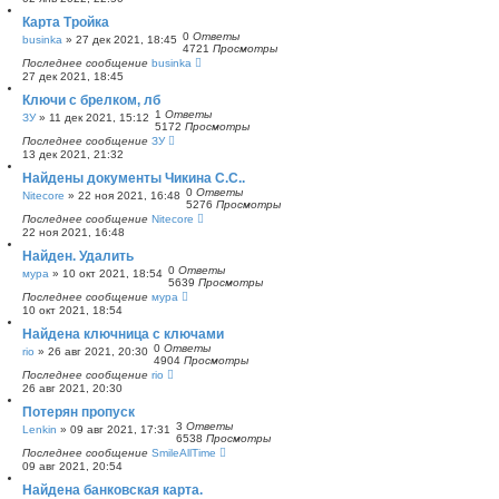
Карта Тройка
0
Ответы
businka
»
27 дек 2021, 18:45
4721
Просмотры
Последнее сообщение
businka
27 дек 2021, 18:45
Ключи с брелком, лб
1
Ответы
ЗУ
»
11 дек 2021, 15:12
5172
Просмотры
Последнее сообщение
ЗУ
13 дек 2021, 21:32
Найдены документы Чикина С.С..
0
Ответы
Nitecore
»
22 ноя 2021, 16:48
5276
Просмотры
Последнее сообщение
Nitecore
22 ноя 2021, 16:48
Найден. Удалить
0
Ответы
мура
»
10 окт 2021, 18:54
5639
Просмотры
Последнее сообщение
мура
10 окт 2021, 18:54
Найдена ключница с ключами
0
Ответы
rio
»
26 авг 2021, 20:30
4904
Просмотры
Последнее сообщение
rio
26 авг 2021, 20:30
Потерян пропуск
3
Ответы
Lenkin
»
09 авг 2021, 17:31
6538
Просмотры
Последнее сообщение
SmileAllTime
09 авг 2021, 20:54
Найдена банковская карта.