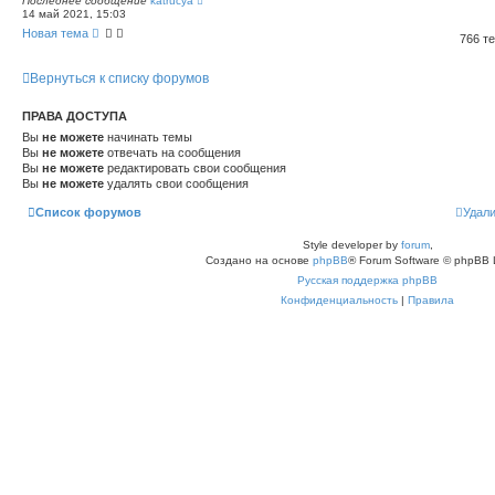
Последнее сообщение
katrucya
14 май 2021, 15:03
Новая тема
766 т
Вернуться к списку форумов
ПРАВА ДОСТУПА
Вы
не можете
начинать темы
Вы
не можете
отвечать на сообщения
Вы
не можете
редактировать свои сообщения
Вы
не можете
удалять свои сообщения
Список форумов
Удали
Style developer by
forum
,
Создано на основе
phpBB
® Forum Software © phpBB 
Русская поддержка phpBB
Конфиденциальность
|
Правила