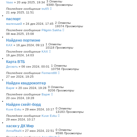
3
Ответы
Vaso
»
20 апр 2025, 19:34
9399
Просмотры
Последнее сообщение
tru65
21 апр 2025, 11:51
паспорт
2
Ответы
маленький
»
24 дек 2024, 17:45
19374
Просмотры
Последнее сообщение
Piligrim Sakha
08 янв 2025, 15:08
Найдено портмоне
1
Ответы
KAX
»
16 дек 2024, 09:13
10118
Просмотры
Последнее сообщение
KAX
16 дек 2024, 14:03
Карта ВТБ
1
Ответы
Дескать
»
06 сен 2024, 00:01
10758
Просмотры
Последнее сообщение
Ferment88
27 окт 2024, 19:25
Найден квадрокоптер
0
Ответы
Варяг
»
20 сен 2024, 19:28
9206
Просмотры
Последнее сообщение
Варяг
20 сен 2024, 19:28
Найден скейт-борд
0
Ответы
Kuve Evku
»
29 июн 2024, 10:17
13183
Просмотры
Последнее сообщение
Kuve Evku
29 июн 2024, 10:17
хаски у ДК Мир
0
Ответы
AnnaRitaN
»
27 июн 2024, 22:51
9598
Просмотры