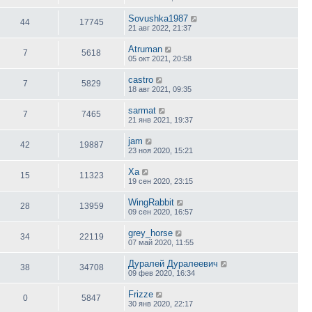
Sovushka1987
44
17745
21 авг 2022, 21:37
Atruman
7
5618
05 окт 2021, 20:58
castro
7
5829
18 авг 2021, 09:35
sarmat
7
7465
21 янв 2021, 19:37
jam
42
19887
23 ноя 2020, 15:21
Ха
15
11323
19 сен 2020, 23:15
WingRabbit
28
13959
09 сен 2020, 16:57
grey_horse
34
22119
07 май 2020, 11:55
Дуралей Дуралеевич
38
34708
09 фев 2020, 16:34
Frizze
0
5847
30 янв 2020, 22:17