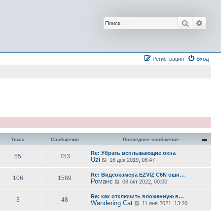
Поиск
Расш
Регистрация
Вход
Темы
Сообщения
Последнее сообщение
Re: Убрать всплывающие окна
55
753
Uzi
П
16 дек 2019, 08:47
е
р
Re: Видеокамера EZVIZ C6N оши…
е
106
1589
Романс
П
08 окт 2022, 00:00
й
е
т
р
и
Re: как отключить вложенную в…
е
3
48
к
Wandering Cat
П
11 янв 2021, 13:20
й
п
е
т
о
р
и
с
е