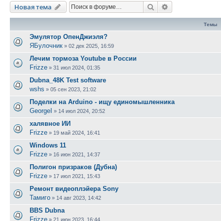
Поиск
Расширенный п
Новая тема
Темы
Эмулятор ОпенДжиэля?
ЯБулочник
»
02 дек 2025, 16:59
Лечим тормоза Youtube в России
Frizze
»
31 июл 2024, 01:35
Dubna_48K Test software
wshs
»
05 сен 2023, 21:02
Поделки на Arduino - ищу единомышленника
GeorgeI
»
14 июл 2024, 20:52
халявное ИИ
Frizze
»
19 май 2024, 16:41
Windows 11
Frizze
»
16 июн 2021, 14:37
Полигон призраков (Дубна)
Frizze
»
17 июл 2021, 15:43
Ремонт видеоплэйера Sony
Тамиго
»
14 авг 2023, 14:42
BBS Dubna
Frizze
»
21 июн 2023, 16:44