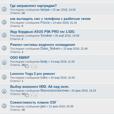
Где заправляют картриджи?
lampa
Последнее сообщение
«
23 авг 2018, 14:00
Ответы:
18
как вытащить смс с телефона с разбитым тачем
Frizze
Последнее сообщение
«
14 июн 2018, 01:16
Ответы:
5
Ищу бордвью ASUS P5K PRO rev 1.02G
Smoker
Последнее сообщение
«
26 май 2018, 19:58
Ответы:
2
Ремонт системы водяного охлаждения
Duke_Nukem
Последнее сообщение
«
23 мар 2018, 22:48
Ответы:
2
ООО КВИНТ
body
Последнее сообщение
«
14 мар 2018, 11:26
Ответы:
26
1
2
Leonovo Yoga 2 pro ремонт
Leks
Последнее сообщение
«
10 мар 2018, 10:40
Ответы:
1
Выбор внешнего HDD. Ай нид хелп.
Малогалоталотим
Последнее сообщение
«
26 фев 2018, 18:18
Ответы:
42
1
2
Совместимость планок ОЗУ
jam
Последнее сообщение
«
21 фев 2018, 20:38
Ответы:
18