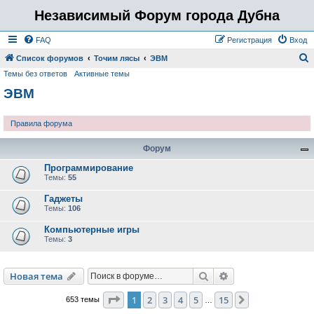
Независимый Форум города Дубна
FAQ
Регистрация
Вход
Список форумов
Точим лясы
ЭВМ
Темы без ответов
Активные темы
о
ЭВМ
и
с
Правила форума
к
Форум
Программирование
Темы:
55
Гаджеты
Темы:
106
Компьютерные игры
Темы:
3
Поиск
Расширенный пои
Новая тема
Страница
1
из
15
1
2
3
4
5
15
След.
653 темы
…