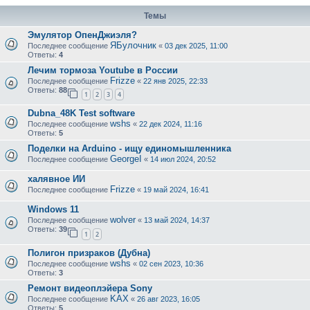
Темы
Эмулятор ОпенДжиэля?
ЯБулочник
Последнее сообщение
«
03 дек 2025, 11:00
Ответы:
4
Лечим тормоза Youtube в России
Frizze
Последнее сообщение
«
22 янв 2025, 22:33
Ответы:
88
1
2
3
4
Dubna_48K Test software
wshs
Последнее сообщение
«
22 дек 2024, 11:16
Ответы:
5
Поделки на Arduino - ищу единомышленника
GeorgeI
Последнее сообщение
«
14 июл 2024, 20:52
халявное ИИ
Frizze
Последнее сообщение
«
19 май 2024, 16:41
Windows 11
wolver
Последнее сообщение
«
13 май 2024, 14:37
Ответы:
39
1
2
Полигон призраков (Дубна)
wshs
Последнее сообщение
«
02 сен 2023, 10:36
Ответы:
3
Ремонт видеоплэйера Sony
KAX
Последнее сообщение
«
26 авг 2023, 16:05
Ответы:
5