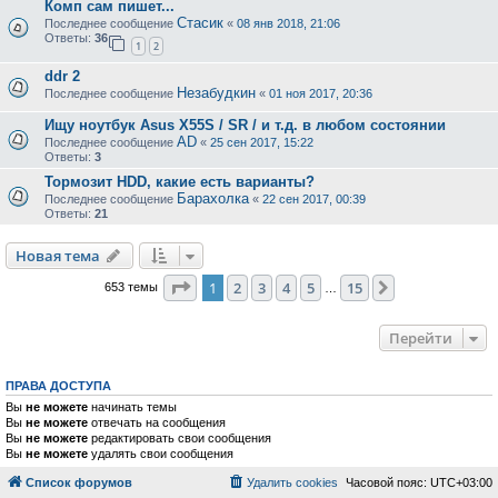
Комп сам пишет...
Стасик
Последнее сообщение
«
08 янв 2018, 21:06
Ответы:
36
1
2
ddr 2
Незабудкин
Последнее сообщение
«
01 ноя 2017, 20:36
Ищу ноутбук Asus X55S / SR / и т.д. в любом состоянии
AD
Последнее сообщение
«
25 сен 2017, 15:22
Ответы:
3
Тормозит HDD, какие есть варианты?
Барахолка
Последнее сообщение
«
22 сен 2017, 00:39
Ответы:
21
Новая тема
Страница
1
из
15
1
2
3
4
5
15
След.
653 темы
…
Перейти
ПРАВА ДОСТУПА
Вы
не можете
начинать темы
Вы
не можете
отвечать на сообщения
Вы
не можете
редактировать свои сообщения
Вы
не можете
удалять свои сообщения
Список форумов
Удалить cookies
Часовой пояс:
UTC+03:00