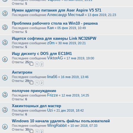
Ответы:
5
Нужен адаптер питания для Aser Aspire V5 571
Александр Местный
Последнее сообщение
«
13 фев 2019, 21:23
Проблема рабочего стола на Win10 - решена
Кая
Последнее сообщение
«
05 фев 2019, 10:49
Ответы:
5
Ищется софтина для камеры Link NC326PW
z0m
Последнее сообщение
«
30 янв 2019, 20:21
Ответы:
5
Ищу дискету с DOS для ЕС1841
ViktorAG
Последнее сообщение
«
17 янв 2019, 19:00
Ответы:
25
1
2
Антитроян
lina56
Последнее сообщение
«
16 янв 2019, 13:46
Ответы:
29
1
2
ползучее принуждение
Frizze
Последнее сообщение
«
12 янв 2019, 14:25
Ответы:
6
Хакинтошных дел мастер
Uzi
Последнее сообщение
«
21 дек 2018, 18:42
Ответы:
6
Windows 10 начала удалять файлы пользователей
WingRabbit
Последнее сообщение
«
10 окт 2018, 07:33
Ответы:
30
1
2