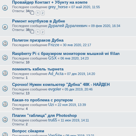
Провайдер Контакт + Убунту на компе
grey_horse
Последнее сообщение
«
07 май 2020, 11:55
Ответы:
34
1
2
Ремонт ноутбуков в Дубне
Дуралей Дуралеевич
Последнее сообщение
«
09 фев 2020, 16:34
Ответы:
38
1
2
Полигон призраков Дубна
Frizze
Последнее сообщение
«
30 янв 2020, 22:17
Raspberry Pi с браузером монитором мышкой wi fi\lan
GSX
Последнее сообщение
«
06 янв 2020, 14:23
Ответы:
10
поменять кабель тырнета
Ad_Acta
Последнее сообщение
«
07 дек 2019, 14:20
Ответы:
1
Срочно! Нужен компьютер "Дубна" 48К - НАЙДЕН
evgoler
Последнее сообщение
«
05 дек 2019, 20:46
Ответы:
13
Какая-то проблема с роутером
Uzi
Последнее сообщение
«
22 ноя 2019, 13:39
Ответы:
4
Плагин "таблица" для Photoshop
tru65
Последнее сообщение
«
11 июн 2019, 14:11
Ответы:
2
Вопрос сёкарям
VapSite
Последнее сообщение
«
09 июн 2019, 13:21