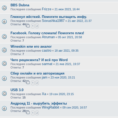
BBS Dubna
Frizze
Последнее сообщение
«
21 июн 2023, 16:44
Глюкнул жëсткий. Помогите вытащить инфу.
Sovushka1987
Последнее сообщение
«
21 авг 2022, 21:37
Ответы:
44
1
2
Facebook. Голову сломала! Помогите плиз!
Atruman
Последнее сообщение
«
05 окт 2021, 20:58
Ответы:
7
Wineskin или его аналог
castro
Последнее сообщение
«
18 авг 2021, 09:35
Ответы:
7
Чего рецензента? И всё про Word
sarmat
Последнее сообщение
«
21 янв 2021, 19:37
Ответы:
7
Сбер онлайн и его авторизация
jam
Последнее сообщение
«
23 ноя 2020, 15:21
Ответы:
42
1
2
USB 3.0
Ха
Последнее сообщение
«
19 сен 2020, 23:15
Ответы:
15
Андроид 11 - вырубить эффекты
WingRabbit
Последнее сообщение
«
09 сен 2020, 16:57
Ответы:
28
1
2