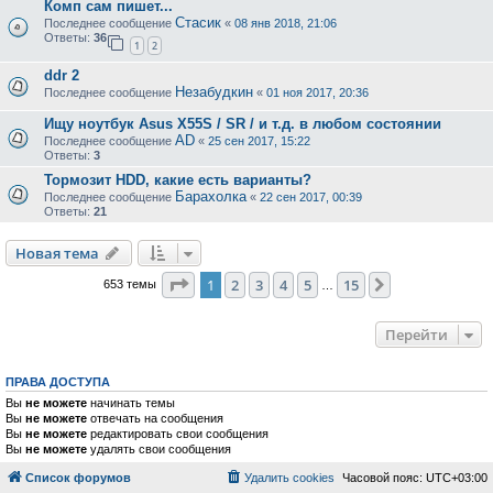
Комп сам пишет...
Стасик
Последнее сообщение
«
08 янв 2018, 21:06
Ответы:
36
1
2
ddr 2
Незабудкин
Последнее сообщение
«
01 ноя 2017, 20:36
Ищу ноутбук Asus X55S / SR / и т.д. в любом состоянии
AD
Последнее сообщение
«
25 сен 2017, 15:22
Ответы:
3
Тормозит HDD, какие есть варианты?
Барахолка
Последнее сообщение
«
22 сен 2017, 00:39
Ответы:
21
Новая тема
Страница
1
из
15
1
2
3
4
5
15
След.
653 темы
…
Перейти
ПРАВА ДОСТУПА
Вы
не можете
начинать темы
Вы
не можете
отвечать на сообщения
Вы
не можете
редактировать свои сообщения
Вы
не можете
удалять свои сообщения
Список форумов
Удалить cookies
Часовой пояс:
UTC+03:00