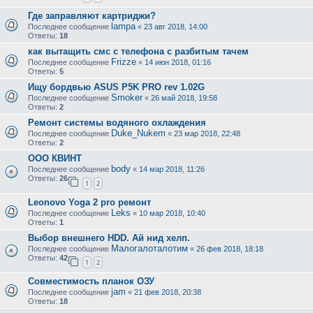
Где заправляют картриджи?
lampa
Последнее сообщение
«
23 авг 2018, 14:00
Ответы:
18
как вытащить смс с телефона с разбитым тачем
Frizze
Последнее сообщение
«
14 июн 2018, 01:16
Ответы:
5
Ищу бордвью ASUS P5K PRO rev 1.02G
Smoker
Последнее сообщение
«
26 май 2018, 19:58
Ответы:
2
Ремонт системы водяного охлаждения
Duke_Nukem
Последнее сообщение
«
23 мар 2018, 22:48
Ответы:
2
ООО КВИНТ
body
Последнее сообщение
«
14 мар 2018, 11:26
Ответы:
26
1
2
Leonovo Yoga 2 pro ремонт
Leks
Последнее сообщение
«
10 мар 2018, 10:40
Ответы:
1
Выбор внешнего HDD. Ай нид хелп.
Малогалоталотим
Последнее сообщение
«
26 фев 2018, 18:18
Ответы:
42
1
2
Совместимость планок ОЗУ
jam
Последнее сообщение
«
21 фев 2018, 20:38
Ответы:
18