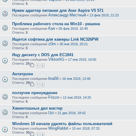
Ответы:
5
Нужен адаптер питания для Aser Aspire V5 571
Александр Местный
Последнее сообщение
«
13 фев 2019, 21:23
Проблема рабочего стола на Win10 - решена
Кая
Последнее сообщение
«
05 фев 2019, 10:49
Ответы:
5
Ищется софтина для камеры Link NC326PW
z0m
Последнее сообщение
«
30 янв 2019, 20:21
Ответы:
5
Ищу дискету с DOS для ЕС1841
ViktorAG
Последнее сообщение
«
17 янв 2019, 19:00
Ответы:
25
1
2
Антитроян
lina56
Последнее сообщение
«
16 янв 2019, 13:46
Ответы:
29
1
2
ползучее принуждение
Frizze
Последнее сообщение
«
12 янв 2019, 14:25
Ответы:
6
Хакинтошных дел мастер
Uzi
Последнее сообщение
«
21 дек 2018, 18:42
Ответы:
6
Windows 10 начала удалять файлы пользователей
WingRabbit
Последнее сообщение
«
10 окт 2018, 07:33
Ответы:
30
1
2