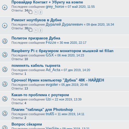
Провайдер Контакт + Убунту на компе
grey_horse
Последнее сообщение
«
07 май 2020, 11:55
Ответы:
34
1
2
Ремонт ноутбуков в Дубне
Дуралей Дуралеевич
Последнее сообщение
«
09 фев 2020, 16:34
Ответы:
38
1
2
Полигон призраков Дубна
Frizze
Последнее сообщение
«
30 янв 2020, 22:17
Raspberry Pi с браузером монитором мышкой wi fi\lan
GSX
Последнее сообщение
«
06 янв 2020, 14:23
Ответы:
10
поменять кабель тырнета
Ad_Acta
Последнее сообщение
«
07 дек 2019, 14:20
Ответы:
1
Срочно! Нужен компьютер "Дубна" 48К - НАЙДЕН
evgoler
Последнее сообщение
«
05 дек 2019, 20:46
Ответы:
13
Какая-то проблема с роутером
Uzi
Последнее сообщение
«
22 ноя 2019, 13:39
Ответы:
4
Плагин "таблица" для Photoshop
tru65
Последнее сообщение
«
11 июн 2019, 14:11
Ответы:
2
Вопрос сёкарям
VapSite
Последнее сообщение
«
09 июн 2019, 13:21