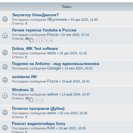
Темы
Эмулятор ОпенДжиэля?
ЯБулочник
Последнее сообщение
«
03 дек 2025, 11:00
Ответы:
4
Лечим тормоза Youtube в России
Frizze
Последнее сообщение
«
22 янв 2025, 22:33
Ответы:
88
1
2
3
4
Dubna_48K Test software
wshs
Последнее сообщение
«
22 дек 2024, 11:16
Ответы:
5
Поделки на Arduino - ищу единомышленника
GeorgeI
Последнее сообщение
«
14 июл 2024, 20:52
халявное ИИ
Frizze
Последнее сообщение
«
19 май 2024, 16:41
Windows 11
wolver
Последнее сообщение
«
13 май 2024, 14:37
Ответы:
39
1
2
Полигон призраков (Дубна)
wshs
Последнее сообщение
«
02 сен 2023, 10:36
Ответы:
3
Ремонт видеоплэйера Sony
KAX
Последнее сообщение
«
26 авг 2023, 16:05
Ответы:
5