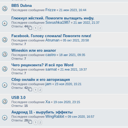
BBS Dubna
Frizze
Последнее сообщение
«
21 июн 2023, 16:44
Глюкнул жëсткий. Помогите вытащить инфу.
Sovushka1987
Последнее сообщение
«
21 авг 2022, 21:37
Ответы:
44
1
2
Facebook. Голову сломала! Помогите плиз!
Atruman
Последнее сообщение
«
05 окт 2021, 20:58
Ответы:
7
Wineskin или его аналог
castro
Последнее сообщение
«
18 авг 2021, 09:35
Ответы:
7
Чего рецензента? И всё про Word
sarmat
Последнее сообщение
«
21 янв 2021, 19:37
Ответы:
7
Сбер онлайн и его авторизация
jam
Последнее сообщение
«
23 ноя 2020, 15:21
Ответы:
42
1
2
USB 3.0
Ха
Последнее сообщение
«
19 сен 2020, 23:15
Ответы:
15
Андроид 11 - вырубить эффекты
WingRabbit
Последнее сообщение
«
09 сен 2020, 16:57
Ответы:
28
1
2