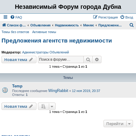
Независимый Форум города Дубна
FAQ
Регистрация
Вход
Список форумов
Объявления
Недвижимость
Меняю
Предложения агентств недвижимости
Темы без ответов
Активные темы
о
Предложения агентств недвижимости
и
с
Модератор:
Администраторы Объявлений
к
Поиск
Расширенный пои
Новая тема
1 тема • Страница
1
из
1
Темы
Temp
WingRabbit
Последнее сообщение
«
12 ноя 2019, 20:37
Ответы:
1
Новая тема
1 тема • Страница
1
из
1
Перейти