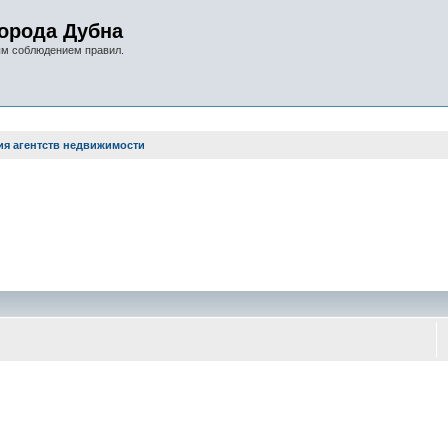
орода Дубна
ым соблюдением правил.
я агентств недвижимости
оиск