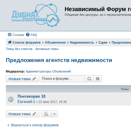
Независимый Форум г
Общение без цензуры, но с неукоснительн
Ссылки
FAQ
Список форумов
Объявления
Недвижимость
Сдаю
Предложени
Темы без ответов
Активные темы
Предложения агентств недвижимости
Модератор:
Администраторы Объявлений
Поиск
Расширенный п
Новая тема
Темы
Понтекорво 18
Евгений-1
»
22 фев 2017, 18:36
Новая тема
Вернуться к списку форумов