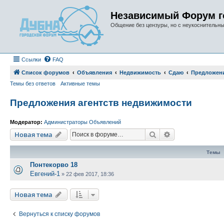
Независимый Форум г
Общение без цензуры, но с неукоснительн
Ссылки
FAQ
Список форумов
Объявления
Недвижимость
Сдаю
Предложени
Темы без ответов
Активные темы
Предложения агентств недвижимости
Модератор:
Администраторы Объявлений
Поиск
Расширенный п
Новая тема
Темы
Понтекорво 18
Евгений-1
»
22 фев 2017, 18:36
Новая тема
Вернуться к списку форумов