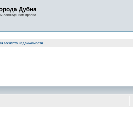
орода Дубна
ым соблюдением правил.
я агентств недвижимости
оиск