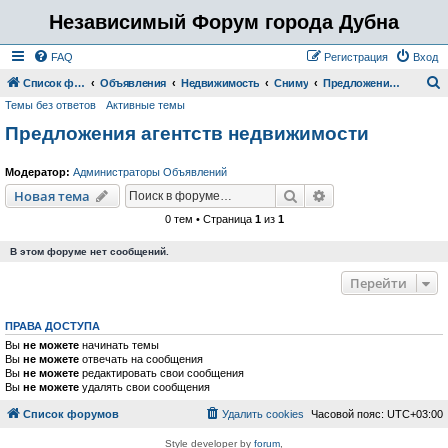
Независимый Форум города Дубна
FAQ
Регистрация
Вход
Список форумов
Объявления
Недвижимость
Сниму
Предложения агентств недвижимости
Темы без ответов
Активные темы
о
Предложения агентств недвижимости
и
с
Модератор:
Администраторы Объявлений
к
Поиск
Расширенный пои
Новая тема
0 тем • Страница
1
из
1
В этом форуме нет сообщений.
Перейти
ПРАВА ДОСТУПА
Вы
не можете
начинать темы
Вы
не можете
отвечать на сообщения
Вы
не можете
редактировать свои сообщения
Вы
не можете
удалять свои сообщения
Список форумов
Удалить cookies
Часовой пояс:
UTC+03:00
Style developer by
forum
,