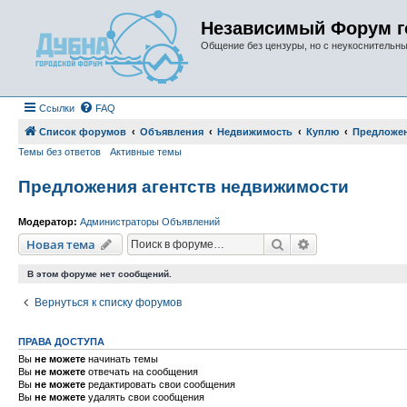
Независимый Форум г
Общение без цензуры, но с неукоснительн
Ссылки
FAQ
Список форумов
Объявления
Недвижимость
Куплю
Предложен
Темы без ответов
Активные темы
Предложения агентств недвижимости
Модератор:
Администраторы Объявлений
Поиск
Расширенный п
Новая тема
В этом форуме нет сообщений.
Вернуться к списку форумов
ПРАВА ДОСТУПА
Вы
не можете
начинать темы
Вы
не можете
отвечать на сообщения
Вы
не можете
редактировать свои сообщения
Вы
не можете
удалять свои сообщения