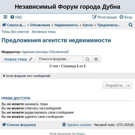
Независимый Форум города Дубна
FAQ
Регистрация
Вход
Список форумов
Объявления
Недвижимость
Куплю
Предложения агентств недвижимости
Темы без ответов
Активные темы
о
Предложения агентств недвижимости
и
с
Модератор:
Администраторы Объявлений
к
Поиск
Расширенный пои
Новая тема
0 тем • Страница
1
из
1
В этом форуме нет сообщений.
Перейти
ПРАВА ДОСТУПА
Вы
не можете
начинать темы
Вы
не можете
отвечать на сообщения
Вы
не можете
редактировать свои сообщения
Вы
не можете
удалять свои сообщения
Список форумов
Удалить cookies
Часовой пояс:
UTC+03:00
Style developer by
forum
,