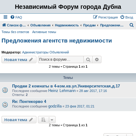
Независимый Форум города Дубна
FAQ
Регистрация
Вход
Список форумов
Объявления
Недвижимость
Продам
Предложения агентств недвижимости
Темы без ответов
Активные темы
о
Предложения агентств недвижимости
и
с
Модератор:
Администраторы Объявлений
к
Поиск
Расширенный пои
Новая тема
2 темы • Страница
1
из
1
Темы
Продам 2 комнаты в 4-ком.кв.ул.Университетская,д.17
Heinz Lehmann
Последнее сообщение
«
28 авг 2017, 17:16
Ответы:
2
Re: Понтекорво 4
godzilla
Последнее сообщение
«
23 фев 2017, 01:21
Новая тема
2 темы • Страница
1
из
1