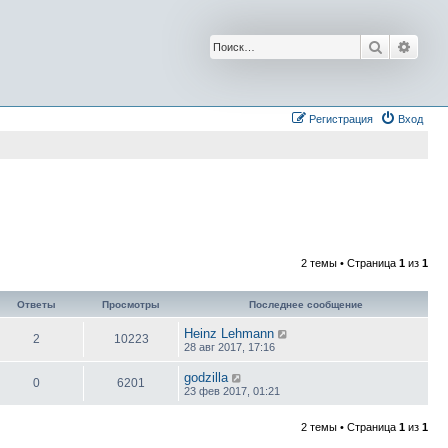
Поиск
Расш
Регистрация
Вход
2 темы • Страница
1
из
1
Ответы
Просмотры
Последнее сообщение
Heinz Lehmann
2
10223
28 авг 2017, 17:16
godzilla
0
6201
23 фев 2017, 01:21
2 темы • Страница
1
из
1