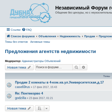
Независимый Форум г
Общение без цензуры, но с неукоснительн
Ссылки
FAQ
Список форумов
Объявления
Недвижимость
Продам
Предложе
Темы без ответов
Активные темы
Предложения агентств недвижимости
Модератор:
Администраторы Объявлений
Поиск
Расширенный п
Новая тема
Темы
Продам 2 комнаты в 4-ком.кв.ул.Университетская,д.17
case69rus
»
17 фев 2017, 15:43
Re: Понтекорво 4
godzilla
»
23 фев 2017, 01:21
Новая тема