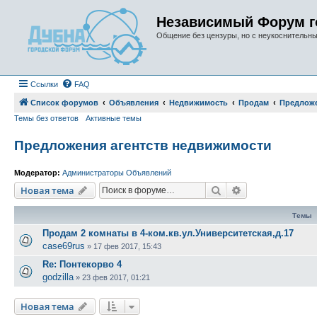
Независимый Форум г
Общение без цензуры, но с неукоснительн
Ссылки
FAQ
Список форумов
Объявления
Недвижимость
Продам
Предложе
Темы без ответов
Активные темы
Предложения агентств недвижимости
Модератор:
Администраторы Объявлений
Поиск
Расширенный п
Новая тема
Темы
Продам 2 комнаты в 4-ком.кв.ул.Университетская,д.17
case69rus
»
17 фев 2017, 15:43
Re: Понтекорво 4
godzilla
»
23 фев 2017, 01:21
Новая тема