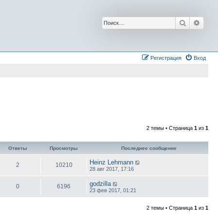
Поиск
Расш
Регистрация
Вход
2 темы • Страница
1
из
1
Ответы
Просмотры
Последнее сообщение
Heinz Lehmann
2
10210
28 авг 2017, 17:16
godzilla
0
6196
23 фев 2017, 01:21
2 темы • Страница
1
из
1