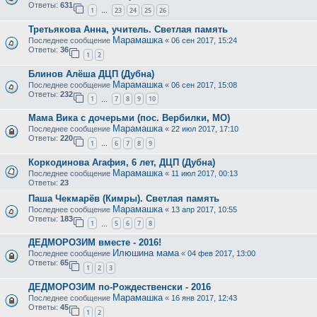
Ответы:
631
1
23
24
25
26
…
Третьякова Анна, учитель. Светлая память
Марамашка
Последнее сообщение
«
06 сен 2017, 15:24
Ответы:
36
1
2
Блинов Алёша ДЦП (Дубна)
Марамашка
Последнее сообщение
«
06 сен 2017, 15:08
Ответы:
232
1
7
8
9
10
…
Мама Вика с дочерьми (пос. Вербилки, МО)
Марамашка
Последнее сообщение
«
22 июл 2017, 17:10
Ответы:
220
1
6
7
8
9
…
Коркодинова Агафия, 6 лет, ДЦП (Дубна)
Марамашка
Последнее сообщение
«
11 июл 2017, 00:13
Ответы:
23
Паша Чекмарёв (Кимры). Светлая память
Марамашка
Последнее сообщение
«
13 апр 2017, 10:55
Ответы:
183
1
5
6
7
8
…
ДЕДМОРОЗИМ вместе - 2016!
Илюшина мама
Последнее сообщение
«
04 фев 2017, 13:00
Ответы:
65
1
2
3
ДЕДМОРОЗИМ по-Рождественски - 2016
Марамашка
Последнее сообщение
«
16 янв 2017, 12:43
Ответы:
45
1
2