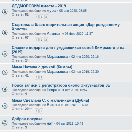
ДЕДМОРОЗИМ вместе - 2019
мура
Последнее сообщение
«
08 апр 2020, 08:05
Ответы:
52
1
2
3
Стартовала благотворительная акция «Дар рожденному
Христу»
Atruman
Последнее сообщение
«
08 фев 2020, 11:37
Ответы:
67
1
2
3
Сладкие подарки для нуждающихся семей Кимрского р-на
(2019)
Марамашка
Последнее сообщение
«
02 янв 2020, 22:16
Ответы:
24
Мама Наташа с дочкой (Кимры)
Марамашка
Последнее сообщение
«
03 ноя 2019, 22:30
Ответы:
41
1
2
Поиск записи с регистратора около Энтузиастов 3Б
lampa
Последнее сообщение
«
01 окт 2019, 16:57
Ответы:
4
Мама Светлана С. с мальчиками (Дубна)
Витек
Последнее сообщение
«
10 сен 2019, 16:48
Ответы:
29
1
2
Добрая покупка
нат
Последнее сообщение
«
04 авг 2019, 10:43
Ответы:
3