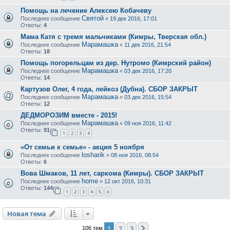
Помощь на лечение Алексею Кобачеву
Святой
Последнее сообщение
«
19 дек 2016, 17:01
Ответы:
4
Мама Катя с тремя мальчиками (Кимры, Тверская обл.)
Марамашка
Последнее сообщение
«
11 дек 2016, 21:54
Ответы:
18
Помощь погорельцам из дер. Нутромо (Кимрский район)
Марамашка
Последнее сообщение
«
03 дек 2016, 17:20
Ответы:
14
Картузов Олег, 4 года, лейкоз (Дубна). СБОР ЗАКРЫТ
Марамашка
Последнее сообщение
«
03 дек 2016, 15:54
Ответы:
12
ДЕДМОРОЗИМ вместе - 2015!
Марамашка
Последнее сообщение
«
09 ноя 2016, 11:42
Ответы:
91
1
2
3
4
«От семьи к семье» - акция 5 ноября
losharik
Последнее сообщение
«
08 ноя 2016, 08:54
Ответы:
6
Вова Шмаков, 11 лет, саркома (Кимры). СБОР ЗАКРЫТ
home
Последнее сообщение
«
12 окт 2016, 10:31
Ответы:
144
1
2
3
4
5
6
Новая тема
1
2
3
След.
106 тем