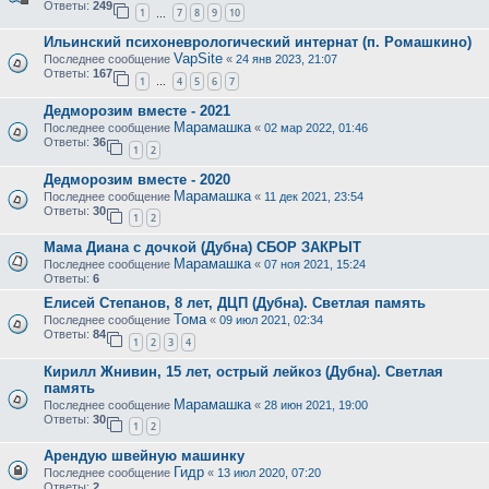
Ответы:
249
1
7
8
9
10
…
Ильинский психоневрологический интернат (п. Ромашкино)
VapSite
Последнее сообщение
«
24 янв 2023, 21:07
Ответы:
167
1
4
5
6
7
…
Дедморозим вместе - 2021
Марамашка
Последнее сообщение
«
02 мар 2022, 01:46
Ответы:
36
1
2
Дедморозим вместе - 2020
Марамашка
Последнее сообщение
«
11 дек 2021, 23:54
Ответы:
30
1
2
Мама Диана с дочкой (Дубна) СБОР ЗАКРЫТ
Марамашка
Последнее сообщение
«
07 ноя 2021, 15:24
Ответы:
6
Елисей Степанов, 8 лет, ДЦП (Дубна). Светлая память
Тома
Последнее сообщение
«
09 июл 2021, 02:34
Ответы:
84
1
2
3
4
Кирилл Жнивин, 15 лет, острый лейкоз (Дубна). Светлая
память
Марамашка
Последнее сообщение
«
28 июн 2021, 19:00
Ответы:
30
1
2
Арендую швейную машинку
Гидр
Последнее сообщение
«
13 июл 2020, 07:20
Ответы:
2