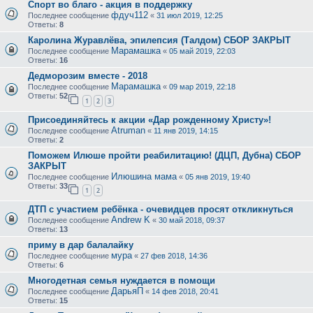
Спорт во благо - акция в поддержку
фдуч112
Последнее сообщение
«
31 июл 2019, 12:25
Ответы:
8
Каролина Журавлёва, эпилепсия (Талдом) СБОР ЗАКРЫТ
Марамашка
Последнее сообщение
«
05 май 2019, 22:03
Ответы:
16
Дедморозим вместе - 2018
Марамашка
Последнее сообщение
«
09 мар 2019, 22:18
Ответы:
52
1
2
3
Присоединяйтесь к акции «Дар рожденному Христу»!
Atruman
Последнее сообщение
«
11 янв 2019, 14:15
Ответы:
2
Поможем Илюше пройти реабилитацию! (ДЦП, Дубна) СБОР
ЗАКРЫТ
Илюшина мама
Последнее сообщение
«
05 янв 2019, 19:40
Ответы:
33
1
2
ДТП с участием ребёнка - очевидцев просят откликнуться
Andrew K
Последнее сообщение
«
30 май 2018, 09:37
Ответы:
13
приму в дар балалайку
мура
Последнее сообщение
«
27 фев 2018, 14:36
Ответы:
6
Многодетная семья нуждается в помощи
ДарьяП
Последнее сообщение
«
14 фев 2018, 20:41
Ответы:
15