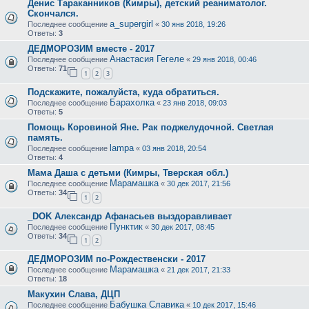
Денис Тараканников (Кимры), детский реаниматолог.
Скончался.
a_supergirl
Последнее сообщение
«
30 янв 2018, 19:26
Ответы:
3
ДЕДМОРОЗИМ вместе - 2017
Анастасия Гегеле
Последнее сообщение
«
29 янв 2018, 00:46
Ответы:
71
1
2
3
Подскажите, пожалуйста, куда обратиться.
Барахолка
Последнее сообщение
«
23 янв 2018, 09:03
Ответы:
5
Помощь Коровиной Яне. Рак поджелудочной. Светлая
память.
lampa
Последнее сообщение
«
03 янв 2018, 20:54
Ответы:
4
Мама Даша с детьми (Кимры, Тверская обл.)
Марамашка
Последнее сообщение
«
30 дек 2017, 21:56
Ответы:
34
1
2
_DOK Александр Афанасьев выздоравливает
Пунктик
Последнее сообщение
«
30 дек 2017, 08:45
Ответы:
34
1
2
ДЕДМОРОЗИМ по-Рождественски - 2017
Марамашка
Последнее сообщение
«
21 дек 2017, 21:33
Ответы:
18
Макухин Слава, ДЦП
Бабушка Славика
Последнее сообщение
«
10 дек 2017, 15:46