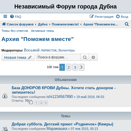
Независимый Форум города Дубна
FAQ
Регистрация
Вход
Список форумов
Дубна
Поможем вместе!
Архив "Поможем вместе"
Темы без ответов
Активные темы
о
Архив "Поможем вместе"
и
с
Восьмой лепесток
Модераторы:
,
Волонтёры
к
Поиск
Расширенный пои
Новая тема
1
2
3
След.
106 тем
Объявления
База ДОНОРОВ КРОВИ Дубны. Хотите стать донором -
запишитесь!
ishi1234567890
Последнее сообщение
«
19 май 2018, 06:53
Ответы:
70
1
2
3
Темы
Добрая суббота. Детский приют «Родничок» (Кимры)
Марамашка
Последнее сообщение
«
07 янв 2015, 00:13