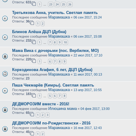
Ответы:
631
1
23
24
25
26
…
Третьякова Анна, учитель. Светлая память
Марамашка
Последнее сообщение
«
06 сен 2017, 15:24
Ответы:
36
1
2
Блинов Алёша ДЦП (Дубна)
Марамашка
Последнее сообщение
«
06 сен 2017, 15:08
Ответы:
232
1
7
8
9
10
…
Мама Вика с дочерьми (пос. Вербилки, МО)
Марамашка
Последнее сообщение
«
22 июл 2017, 17:10
Ответы:
220
1
6
7
8
9
…
Коркодинова Агафия, 6 лет, ДЦП (Дубна)
Марамашка
Последнее сообщение
«
11 июл 2017, 00:13
Ответы:
23
Паша Чекмарёв (Кимры). Светлая память
Марамашка
Последнее сообщение
«
13 апр 2017, 10:55
Ответы:
183
1
5
6
7
8
…
ДЕДМОРОЗИМ вместе - 2016!
Илюшина мама
Последнее сообщение
«
04 фев 2017, 13:00
Ответы:
65
1
2
3
ДЕДМОРОЗИМ по-Рождественски - 2016
Марамашка
Последнее сообщение
«
16 янв 2017, 12:43
Ответы:
45
1
2