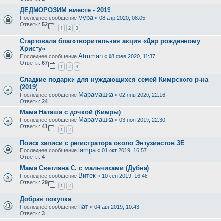
ДЕДМОРОЗИМ вместе - 2019
мура
Последнее сообщение
«
08 апр 2020, 08:05
Ответы:
52
1
2
3
Стартовала благотворительная акция «Дар рожденному
Христу»
Atruman
Последнее сообщение
«
08 фев 2020, 11:37
Ответы:
67
1
2
3
Сладкие подарки для нуждающихся семей Кимрского р-на
(2019)
Марамашка
Последнее сообщение
«
02 янв 2020, 22:16
Ответы:
24
Мама Наташа с дочкой (Кимры)
Марамашка
Последнее сообщение
«
03 ноя 2019, 22:30
Ответы:
41
1
2
Поиск записи с регистратора около Энтузиастов 3Б
lampa
Последнее сообщение
«
01 окт 2019, 16:57
Ответы:
4
Мама Светлана С. с мальчиками (Дубна)
Витек
Последнее сообщение
«
10 сен 2019, 16:48
Ответы:
29
1
2
Добрая покупка
нат
Последнее сообщение
«
04 авг 2019, 10:43
Ответы:
3