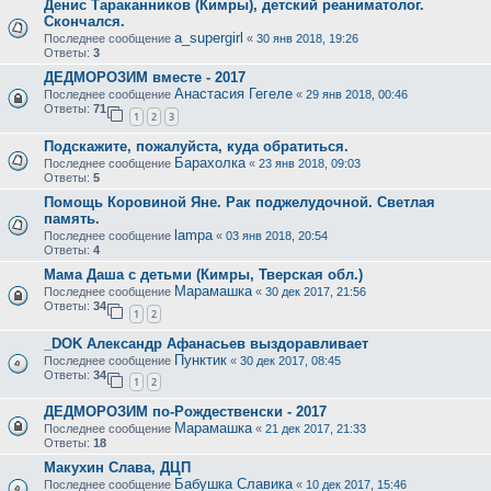
Денис Тараканников (Кимры), детский реаниматолог.
Скончался.
a_supergirl
Последнее сообщение
«
30 янв 2018, 19:26
Ответы:
3
ДЕДМОРОЗИМ вместе - 2017
Анастасия Гегеле
Последнее сообщение
«
29 янв 2018, 00:46
Ответы:
71
1
2
3
Подскажите, пожалуйста, куда обратиться.
Барахолка
Последнее сообщение
«
23 янв 2018, 09:03
Ответы:
5
Помощь Коровиной Яне. Рак поджелудочной. Светлая
память.
lampa
Последнее сообщение
«
03 янв 2018, 20:54
Ответы:
4
Мама Даша с детьми (Кимры, Тверская обл.)
Марамашка
Последнее сообщение
«
30 дек 2017, 21:56
Ответы:
34
1
2
_DOK Александр Афанасьев выздоравливает
Пунктик
Последнее сообщение
«
30 дек 2017, 08:45
Ответы:
34
1
2
ДЕДМОРОЗИМ по-Рождественски - 2017
Марамашка
Последнее сообщение
«
21 дек 2017, 21:33
Ответы:
18
Макухин Слава, ДЦП
Бабушка Славика
Последнее сообщение
«
10 дек 2017, 15:46