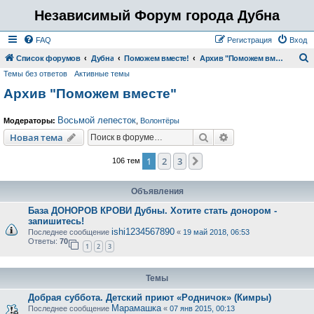
Независимый Форум города Дубна
FAQ
Регистрация
Вход
Список форумов
Дубна
Поможем вместе!
Архив "Поможем вместе"
Темы без ответов
Активные темы
о
Архив "Поможем вместе"
и
с
Восьмой лепесток
Модераторы:
,
Волонтёры
к
Поиск
Расширенный пои
Новая тема
1
2
3
След.
106 тем
Объявления
База ДОНОРОВ КРОВИ Дубны. Хотите стать донором -
запишитесь!
ishi1234567890
Последнее сообщение
«
19 май 2018, 06:53
Ответы:
70
1
2
3
Темы
Добрая суббота. Детский приют «Родничок» (Кимры)
Марамашка
Последнее сообщение
«
07 янв 2015, 00:13