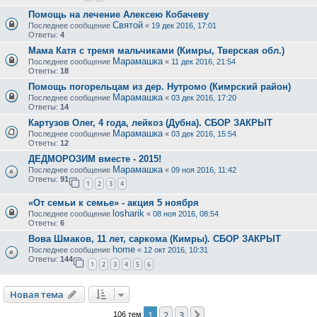
Помощь на лечение Алексею Кобачеву
Святой
Последнее сообщение
«
19 дек 2016, 17:01
Ответы:
4
Мама Катя с тремя мальчиками (Кимры, Тверская обл.)
Марамашка
Последнее сообщение
«
11 дек 2016, 21:54
Ответы:
18
Помощь погорельцам из дер. Нутромо (Кимрский район)
Марамашка
Последнее сообщение
«
03 дек 2016, 17:20
Ответы:
14
Картузов Олег, 4 года, лейкоз (Дубна). СБОР ЗАКРЫТ
Марамашка
Последнее сообщение
«
03 дек 2016, 15:54
Ответы:
12
ДЕДМОРОЗИМ вместе - 2015!
Марамашка
Последнее сообщение
«
09 ноя 2016, 11:42
Ответы:
91
1
2
3
4
«От семьи к семье» - акция 5 ноября
losharik
Последнее сообщение
«
08 ноя 2016, 08:54
Ответы:
6
Вова Шмаков, 11 лет, саркома (Кимры). СБОР ЗАКРЫТ
home
Последнее сообщение
«
12 окт 2016, 10:31
Ответы:
144
1
2
3
4
5
6
Новая тема
1
2
3
След.
106 тем