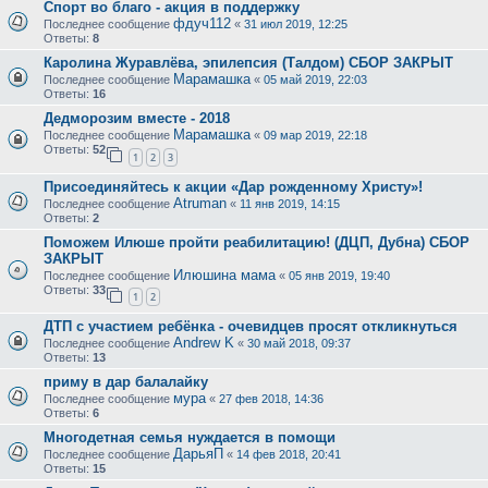
Спорт во благо - акция в поддержку
фдуч112
Последнее сообщение
«
31 июл 2019, 12:25
Ответы:
8
Каролина Журавлёва, эпилепсия (Талдом) СБОР ЗАКРЫТ
Марамашка
Последнее сообщение
«
05 май 2019, 22:03
Ответы:
16
Дедморозим вместе - 2018
Марамашка
Последнее сообщение
«
09 мар 2019, 22:18
Ответы:
52
1
2
3
Присоединяйтесь к акции «Дар рожденному Христу»!
Atruman
Последнее сообщение
«
11 янв 2019, 14:15
Ответы:
2
Поможем Илюше пройти реабилитацию! (ДЦП, Дубна) СБОР
ЗАКРЫТ
Илюшина мама
Последнее сообщение
«
05 янв 2019, 19:40
Ответы:
33
1
2
ДТП с участием ребёнка - очевидцев просят откликнуться
Andrew K
Последнее сообщение
«
30 май 2018, 09:37
Ответы:
13
приму в дар балалайку
мура
Последнее сообщение
«
27 фев 2018, 14:36
Ответы:
6
Многодетная семья нуждается в помощи
ДарьяП
Последнее сообщение
«
14 фев 2018, 20:41
Ответы:
15