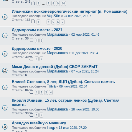
Ответы:
249
1
7
8
9
10
…
Ильинский психоневрологический интернат (п. Ромашкино)
VapSite
Последнее сообщение
«
24 янв 2023, 21:07
Ответы:
167
1
4
5
6
7
…
Дедморозим вместе - 2021
Марамашка
Последнее сообщение
«
02 мар 2022, 01:46
Ответы:
36
1
2
Дедморозим вместе - 2020
Марамашка
Последнее сообщение
«
11 дек 2021, 23:54
Ответы:
30
1
2
Мама Диана с дочкой (Дубна) СБОР ЗАКРЫТ
Марамашка
Последнее сообщение
«
07 ноя 2021, 15:24
Ответы:
6
Елисей Степанов, 8 лет, ДЦП (Дубна). Светлая память
Тома
Последнее сообщение
«
09 июл 2021, 02:34
Ответы:
84
1
2
3
4
Кирилл Жнивин, 15 лет, острый лейкоз (Дубна). Светлая
память
Марамашка
Последнее сообщение
«
28 июн 2021, 19:00
Ответы:
30
1
2
Арендую швейную машинку
Гидр
Последнее сообщение
«
13 июл 2020, 07:20
Ответы:
2