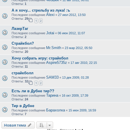
Ответы:
1
А я хочу... стрельбу из лука! :ъ
Alexi
Последнее сообщение
«
27 июл 2012, 13:50
Ответы:
29
1
2
ЛазерТаг
Jotai
Последнее сообщение
«
06 июн 2012, 11:07
Ответы:
2
Страйкбол?
Mr.Smith
Последнее сообщение
«
23 мар 2012, 05:50
Ответы:
20
Хочу собрать игру: страйкбол
Aspire5735z
Последнее сообщение
«
17 авг 2010, 22:15
Ответы:
11
страйкболл
SAM33
Последнее сообщение
«
13 дек 2009, 01:28
Ответы:
32
1
2
Есть ли в Дубне тир??
Тарина
Последнее сообщение
«
16 окт 2009, 17:39
Ответы:
24
Тир в Дубне
Барахолка
Последнее сообщение
«
15 июн 2009, 16:59
Ответы:
7
Новая тема