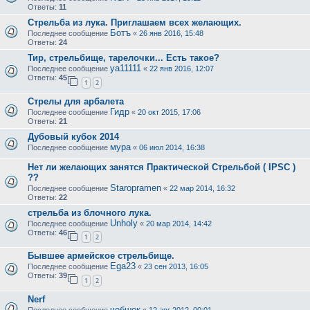
Ответы:
11
Стрельба из лука. Приглашаем всех желающих.
Ботъ
Последнее сообщение
«
26 янв 2016, 15:48
Ответы:
24
Тир, стрельбище, тарелочки... Есть такое?
ya11111
Последнее сообщение
«
22 янв 2016, 12:07
Ответы:
45
1
2
Стрелы для арбалета
Гидр
Последнее сообщение
«
20 окт 2015, 17:06
Ответы:
21
Дубовый кубок 2014
мура
Последнее сообщение
«
06 июл 2014, 16:38
Нет ли желающих занятся Практической Стрельбой ( IPSC )
??
Staropramen
Последнее сообщение
«
22 мар 2014, 16:32
Ответы:
22
стрельба из блочного лука.
Unholy
Последнее сообщение
«
20 мар 2014, 14:42
Ответы:
46
1
2
Бывшее армейское стрельбище.
Ega23
Последнее сообщение
«
23 сен 2013, 16:05
Ответы:
39
1
2
Nerf
чебшек
Последнее сообщение
«
12 авг 2012, 00:01