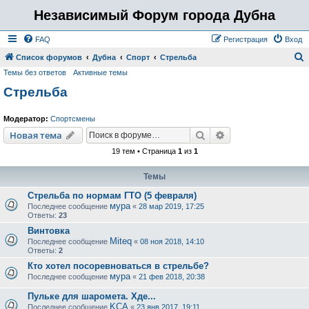
Независимый Форум города Дубна
FAQ
Регистрация
Вход
Список форумов
Дубна
Спорт
Стрельба
Темы без ответов
Активные темы
о
Стрельба
и
с
Модератор:
Спортсмены
к
Поиск
Расширенный пои
Новая тема
19 тем • Страница
1
из
1
Темы
Стрельба по нормам ГТО (5 февраля)
мура
Последнее сообщение
«
28 мар 2019, 17:25
Ответы:
23
Винтовка
Miteq
Последнее сообщение
«
08 ноя 2018, 14:10
Ответы:
2
Кто хотел посоревноваться в стрельбе?
мура
Последнее сообщение
«
21 фев 2018, 20:38
Пульке для шаромета. Хде...
KCA
Последнее сообщение
«
23 янв 2017, 19:11