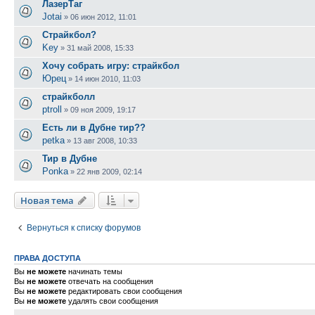
ЛазерТаг
Jotai
»
06 июн 2012, 11:01
Страйкбол?
Key
»
31 май 2008, 15:33
Хочу собрать игру: страйкбол
Юрец
»
14 июн 2010, 11:03
страйкболл
ptroll
»
09 ноя 2009, 19:17
Есть ли в Дубне тир??
petka
»
13 авг 2008, 10:33
Тир в Дубне
Ponka
»
22 янв 2009, 02:14
Новая тема
Вернуться к списку форумов
ПРАВА ДОСТУПА
Вы
не можете
начинать темы
Вы
не можете
отвечать на сообщения
Вы
не можете
редактировать свои сообщения
Вы
не можете
удалять свои сообщения