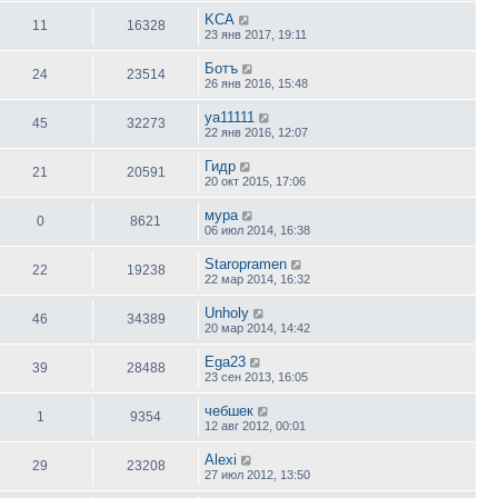
KCA
11
16328
23 янв 2017, 19:11
Ботъ
24
23514
26 янв 2016, 15:48
ya11111
45
32273
22 янв 2016, 12:07
Гидр
21
20591
20 окт 2015, 17:06
мура
0
8621
06 июл 2014, 16:38
Staropramen
22
19238
22 мар 2014, 16:32
Unholy
46
34389
20 мар 2014, 14:42
Ega23
39
28488
23 сен 2013, 16:05
чебшек
1
9354
12 авг 2012, 00:01
Alexi
29
23208
27 июл 2012, 13:50