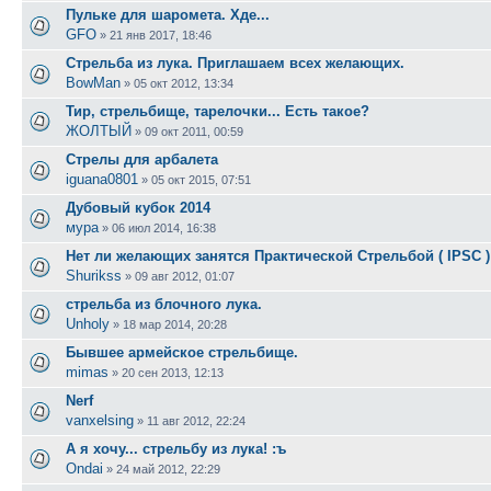
Пульке для шаромета. Хде...
GFO
»
21 янв 2017, 18:46
Стрельба из лука. Приглашаем всех желающих.
BowMan
»
05 окт 2012, 13:34
Тир, стрельбище, тарелочки... Есть такое?
ЖОЛТЫЙ
»
09 окт 2011, 00:59
Стрелы для арбалета
iguana0801
»
05 окт 2015, 07:51
Дубовый кубок 2014
мура
»
06 июл 2014, 16:38
Нет ли желающих занятся Практической Стрельбой ( IPSC )
Shurikss
»
09 авг 2012, 01:07
стрельба из блочного лука.
Unholy
»
18 мар 2014, 20:28
Бывшее армейское стрельбище.
mimas
»
20 сен 2013, 12:13
Nerf
vanxelsing
»
11 авг 2012, 22:24
А я хочу... стрельбу из лука! :ъ
Ondai
»
24 май 2012, 22:29