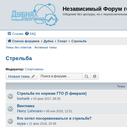
Независимый Форум г
Общение без цензуры, но с неукоснительн
Ссылки
FAQ
Список форумов
Дубна
Спорт
Стрельба
Темы без ответов
Активные темы
Стрельба
Модератор:
Спортсмены
Поиск
Расширенный п
Новая тема
Темы
Стрельба по нормам ГТО (5 февраля)
losharik
»
03 фев 2017, 08:35
Винтовка
Heinz Lehmann
»
08 ноя 2018, 12:51
Кто хотел посоревноваться в стрельбе?
мура
»
21 фев 2018, 20:38