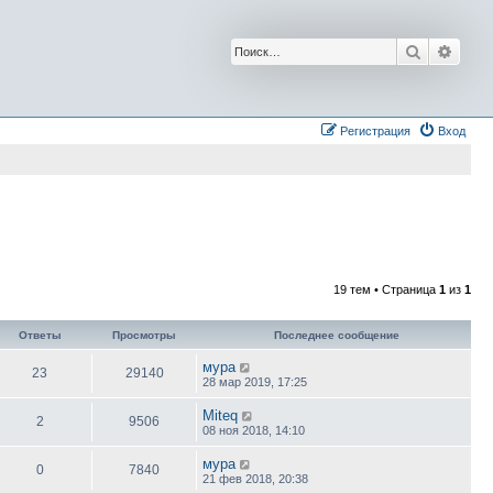
Поиск
Расш
Регистрация
Вход
19 тем • Страница
1
из
1
Ответы
Просмотры
Последнее сообщение
мура
23
29140
28 мар 2019, 17:25
Miteq
2
9506
08 ноя 2018, 14:10
мура
0
7840
21 фев 2018, 20:38