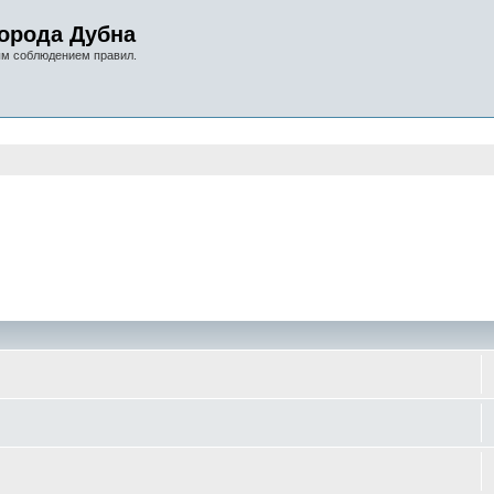
орода Дубна
ым соблюдением правил.
оиск