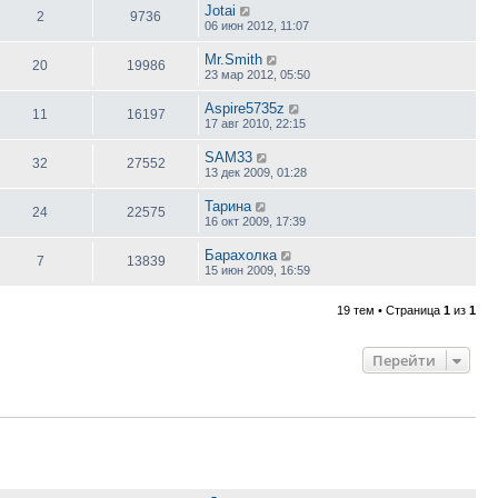
Jotai
2
9736
06 июн 2012, 11:07
Mr.Smith
20
19986
23 мар 2012, 05:50
Aspire5735z
11
16197
17 авг 2010, 22:15
SAM33
32
27552
13 дек 2009, 01:28
Тарина
24
22575
16 окт 2009, 17:39
Барахолка
7
13839
15 июн 2009, 16:59
19 тем • Страница
1
из
1
Перейти