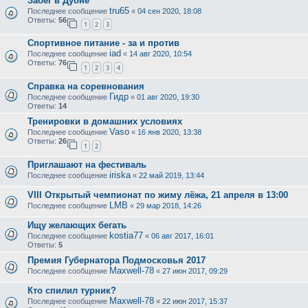
Забег в Дубне
tru65
Последнее сообщение
«
04 сен 2020, 18:08
Ответы:
56
1
2
3
Спортивное питание - за и против
iad
Последнее сообщение
«
14 авг 2020, 10:54
Ответы:
76
1
2
3
4
Справка на соревнования
Гидр
Последнее сообщение
«
01 авг 2020, 19:30
Ответы:
14
Тренировки в домашних условиях
Vaso
Последнее сообщение
«
16 янв 2020, 13:38
Ответы:
26
1
2
Приглашают на фестиваль
iriska
Последнее сообщение
«
22 май 2019, 13:44
VIII Открытый чемпионат по жиму лёжа, 21 апреля в 13:00
LMB
Последнее сообщение
«
29 мар 2018, 14:26
Ищу желающих бегать
kostia77
Последнее сообщение
«
06 авг 2017, 16:01
Ответы:
5
Премия Губернатора Подмосковья 2017
Maxwell-78
Последнее сообщение
«
27 июн 2017, 09:29
Кто спилил турник?
Maxwell-78
Последнее сообщение
«
22 июн 2017, 15:37