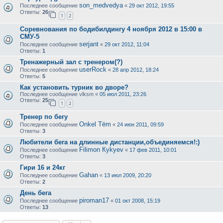
son_medvedya
Последнее сообщение
«
29 окт 2012, 19:55
Ответы:
26
1
2
Соревнования по бодибилдингу 4 ноября 2012 в 15:00 в
СМУ-5
serjant
Последнее сообщение
«
29 окт 2012, 11:04
Ответы:
1
Тренажерный зал с тренером(?)
userRock
Последнее сообщение
«
28 апр 2012, 18:24
Ответы:
5
Как установить турник во дворе?
Последнее сообщение
vlksm
«
05 июл 2011, 23:26
Ответы:
25
1
2
Тренер по бегу
Onkel Tёm
Последнее сообщение
«
24 июн 2011, 09:59
Ответы:
3
Любители бега на длинные дистанции,объединяемся!:)
Filimon Кykyev
Последнее сообщение
«
17 фев 2011, 10:01
Ответы:
3
Гири 16 и 24кг
Gahan
Последнее сообщение
«
13 июл 2009, 20:20
Ответы:
2
День бега
piroman17
Последнее сообщение
«
01 окт 2008, 15:19
Ответы:
13