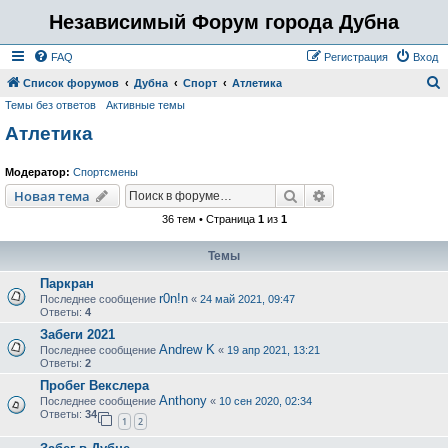
Независимый Форум города Дубна
FAQ
Регистрация
Вход
Список форумов
Дубна
Спорт
Атлетика
Темы без ответов
Активные темы
о
Атлетика
и
с
Модератор:
Спортсмены
к
Поиск
Расширенный пои
Новая тема
36 тем • Страница
1
из
1
Темы
Паркран
r0n!n
Последнее сообщение
«
24 май 2021, 09:47
Ответы:
4
Забеги 2021
Andrew K
Последнее сообщение
«
19 апр 2021, 13:21
Ответы:
2
Пробег Векслера
Anthony
Последнее сообщение
«
10 сен 2020, 02:34
Ответы:
34
1
2