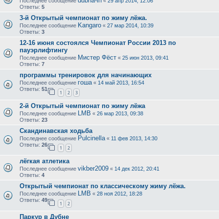
dubna-in
Последнее сообщение
«
29 апр 2014, 12:06
Ответы:
5
3-й Открытый чемпионат по жиму лёжа.
Kangaro
Последнее сообщение
«
27 мар 2014, 10:39
Ответы:
3
12-16 июня состоялся Чемпионат России 2013 по
пауэрлифтингу
Мистер Фёст
Последнее сообщение
«
25 июн 2013, 09:41
Ответы:
7
программы тренировок для начинающих
гоша
Последнее сообщение
«
14 май 2013, 16:54
Ответы:
51
1
2
3
2-й Открытый чемпионат по жиму лёжа
LMB
Последнее сообщение
«
26 мар 2013, 09:38
Ответы:
23
Скандинавская ходьба
Pulcinella
Последнее сообщение
«
11 фев 2013, 14:30
Ответы:
26
1
2
лёгкая атлетика
vikber2009
Последнее сообщение
«
14 дек 2012, 20:41
Ответы:
4
Открытый чемпионат по классическому жиму лёжа.
LMB
Последнее сообщение
«
28 ноя 2012, 18:28
Ответы:
49
1
2
Паркур в Дубне