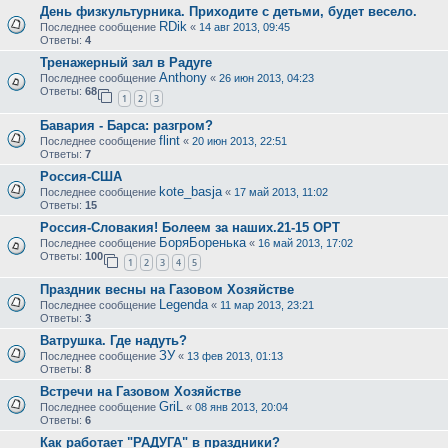
День физкультурника. Приходите с детьми, будет весело.
RDik
Последнее сообщение
«
14 авг 2013, 09:45
Ответы:
4
Тренажерный зал в Радуге
Anthony
Последнее сообщение
«
26 июн 2013, 04:23
Ответы:
68
1
2
3
Бавария - Барса: разгром?
flint
Последнее сообщение
«
20 июн 2013, 22:51
Ответы:
7
Россия-США
kote_basja
Последнее сообщение
«
17 май 2013, 11:02
Ответы:
15
Россия-Словакия! Болеем за наших.21-15 ОРТ
БоряБоренька
Последнее сообщение
«
16 май 2013, 17:02
Ответы:
100
1
2
3
4
5
Праздник весны на Газовом Хозяйстве
Legenda
Последнее сообщение
«
11 мар 2013, 23:21
Ответы:
3
Ватрушка. Где надуть?
ЗУ
Последнее сообщение
«
13 фев 2013, 01:13
Ответы:
8
Встречи на Газовом Хозяйстве
GriL
Последнее сообщение
«
08 янв 2013, 20:04
Ответы:
6
Как работает "РАДУГА" в праздники?