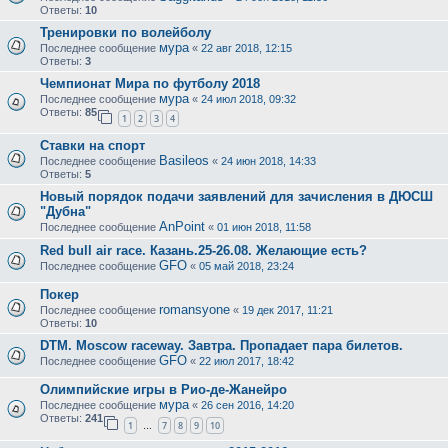
Ответы:
10
Тренировки по волейболу
мура
Последнее сообщение
«
22 авг 2018, 12:15
Ответы:
3
Чемпионат Мира по футболу 2018
мура
Последнее сообщение
«
24 июл 2018, 09:32
Ответы:
85
1
2
3
4
Ставки на спорт
Basileos
Последнее сообщение
«
24 июн 2018, 14:33
Ответы:
5
Новый порядок подачи заявлений для зачисления в ДЮСШ
"Дубна"
AnPoint
Последнее сообщение
«
01 июн 2018, 11:58
Red bull air race. Казань.25-26.08. Желающие есть?
GFO
Последнее сообщение
«
05 май 2018, 23:24
Покер
romansyone
Последнее сообщение
«
19 дек 2017, 11:21
Ответы:
10
DTM. Moscow raceway. Завтра. Пропадает пара билетов.
GFO
Последнее сообщение
«
22 июл 2017, 18:42
Олимпийские игры в Рио-де-Жанейро
мура
Последнее сообщение
«
26 сен 2016, 14:20
Ответы:
241
1
7
8
9
10
…