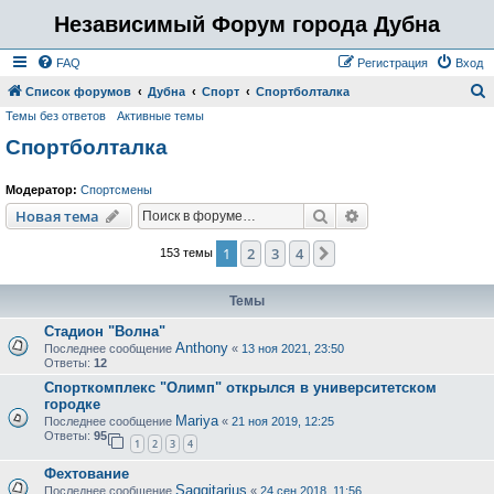
Независимый Форум города Дубна
FAQ
Регистрация
Вход
Список форумов
Дубна
Спорт
Спортболталка
Темы без ответов
Активные темы
о
Спортболталка
и
с
Модератор:
Спортсмены
к
Поиск
Расширенный пои
Новая тема
1
2
3
4
След.
153 темы
Темы
Стадион "Волна"
Anthony
Последнее сообщение
«
13 ноя 2021, 23:50
Ответы:
12
Спорткомплекс "Олимп" открылся в университетском
городке
Mariya
Последнее сообщение
«
21 ноя 2019, 12:25
Ответы:
95
1
2
3
4
Фехтование
Saggitarius
Последнее сообщение
«
24 сен 2018, 11:56