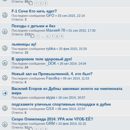
Ответы:
65
1
2
3
F-1 Сочи Кто нить едет?
GFO
Последнее сообщение
«
03 сен 2015, 22:14
Ответы:
3
Походы с детьми и без
Maxwell-78
Последнее сообщение
«
01 сен 2015, 17:30
Ответы:
213
1
6
7
8
9
…
лыжницы ау!
rybka
Последнее сообщение
«
20 фев 2015, 15:20
Ответы:
15
В здоровом теле здоровый дух!
_DOK
Последнее сообщение
«
26 окт 2014, 14:04
Ответы:
24
Новый зал на Промышленной, 4. кто был?
Fasolka
Последнее сообщение
«
09 окт 2014, 11:53
Ответы:
6
Василий Егоров из Дубны завоевал золото на чемпионата
мира
мура
Последнее сообщение
«
16 сен 2014, 16:57
подскажите уличные спортивные площадки в дубне
GSX
Последнее сообщение
«
06 июн 2014, 22:57
Ответы:
6
Скоро Олимпиада 2014: УРА или ЧТОБ ЕЁ?
GRM
Последнее сообщение
«
10 фев 2014, 01:31
Ответы:
51
1
2
3