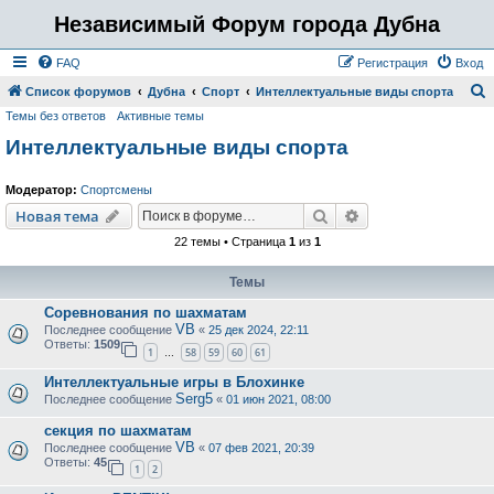
Независимый Форум города Дубна
FAQ
Регистрация
Вход
Список форумов
Дубна
Спорт
Интеллектуальные виды спорта
Темы без ответов
Активные темы
о
Интеллектуальные виды спорта
и
с
Модератор:
Спортсмены
к
Поиск
Расширенный пои
Новая тема
22 темы • Страница
1
из
1
Темы
Соревнования по шахматам
VB
Последнее сообщение
«
25 дек 2024, 22:11
Ответы:
1509
1
58
59
60
61
…
Интеллектуальные игры в Блохинке
Serg5
Последнее сообщение
«
01 июн 2021, 08:00
секция по шахматам
VB
Последнее сообщение
«
07 фев 2021, 20:39
Ответы:
45
1
2