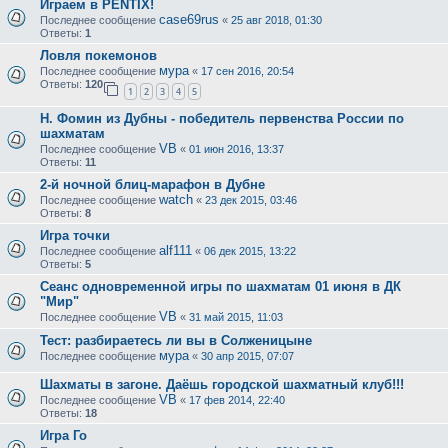
Играем в PENTIX!
case69rus
Последнее сообщение
«
25 авг 2018, 01:30
Ответы:
1
Ловля покемонов
мура
Последнее сообщение
«
17 сен 2016, 20:54
Ответы:
120
1
2
3
4
5
Н. Фомин из Дубны - победитель первенства России по
шахматам
VB
Последнее сообщение
«
01 июн 2016, 13:37
Ответы:
11
2-й ночной блиц-марафон в Дубне
watch
Последнее сообщение
«
23 дек 2015, 03:46
Ответы:
8
Игра точки
alf111
Последнее сообщение
«
06 дек 2015, 13:22
Ответы:
5
Сеанс одновременной игры по шахматам 01 июня в ДК
"Мир"
VB
Последнее сообщение
«
31 май 2015, 11:03
Тест: разбираетесь ли вы в Солженицыне
мура
Последнее сообщение
«
30 апр 2015, 07:07
Шахматы в загоне. Даёшь городской шахматный клуб!!!
VB
Последнее сообщение
«
17 фев 2014, 22:40
Ответы:
18
Игра Го