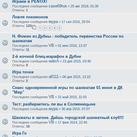
Играем в PENTIX!
case69rus
Последнее сообщение
«
25 авг 2018, 01:30
Ответы:
1
Ловля покемонов
мура
Последнее сообщение
«
17 сен 2016, 20:54
Ответы:
120
1
2
3
4
5
Н. Фомин из Дубны - победитель первенства России по
шахматам
VB
Последнее сообщение
«
01 июн 2016, 13:37
Ответы:
11
2-й ночной блиц-марафон в Дубне
watch
Последнее сообщение
«
23 дек 2015, 03:46
Ответы:
8
Игра точки
alf111
Последнее сообщение
«
06 дек 2015, 13:22
Ответы:
5
Сеанс одновременной игры по шахматам 01 июня в ДК
"Мир"
VB
Последнее сообщение
«
31 май 2015, 11:03
Тест: разбираетесь ли вы в Солженицыне
мура
Последнее сообщение
«
30 апр 2015, 07:07
Шахматы в загоне. Даёшь городской шахматный клуб!!!
VB
Последнее сообщение
«
17 фев 2014, 22:40
Ответы:
18
Игра Го