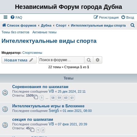
Независимый Форум города Дубна
FAQ
Регистрация
Вход
Список форумов
Дубна
Спорт
Интеллектуальные виды спорта
Темы без ответов
Активные темы
о
Интеллектуальные виды спорта
и
с
Модератор:
Спортсмены
к
Поиск
Расширенный пои
Новая тема
22 темы • Страница
1
из
1
Темы
Соревнования по шахматам
VB
Последнее сообщение
«
25 дек 2024, 22:11
Ответы:
1509
1
58
59
60
61
…
Интеллектуальные игры в Блохинке
Serg5
Последнее сообщение
«
01 июн 2021, 08:00
секция по шахматам
VB
Последнее сообщение
«
07 фев 2021, 20:39
Ответы:
45
1
2