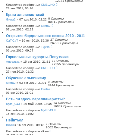
12231
Просмотры
Последнее сообщение
СМЕШНО
28 янв 2011, 00:16
Крым альпинистский
0
Ответы
Greta2
»
07 дек 2010, 02:22
8094
Просмотры
Последнее сообщение
Greta2
07 дек 2010, 02:22
Открытие бордолыжного сезона 2010 - 2011
27
Ответы
CaT-CaT
»
19 окт 2010, 15:36
26792
Просмотры
Последнее сообщение
Tigera
06 дек 2010, 09:57
Горнолыжные курорты. Попутчики.
32
Ответы
Апрелька
»
15 окт 2010, 21:31
27255
Просмотры
Последнее сообщение
СМЕШНО
27 ноя 2010, 01:32
Обучение альпинизму
0
Ответы
Greta2
»
03 окт 2010, 21:01
8144
Просмотры
Последнее сообщение
Greta2
03 окт 2010, 21:01
Есть ли здесь парапланеристы?
14
Ответы
Myth_043
»
20 май 2009, 23:45
16089
Просмотры
Последнее сообщение
Myth043
15 сен 2010, 21:02
Пейнтбол
2
Ответы
Brazil
»
16 авг 2010, 09:48
9002
Просмотры
Последнее сообщение
vlksm
25 авг 2010, 05:57