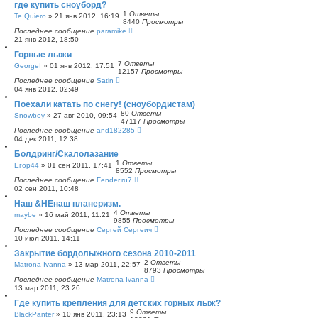
где купить сноуборд?
1
Ответы
Te Quiero
»
21 янв 2012, 16:19
8440
Просмотры
Последнее сообщение
paramike
21 янв 2012, 18:50
Горные лыжи
7
Ответы
GeorgeI
»
01 янв 2012, 17:51
12157
Просмотры
Последнее сообщение
Satin
04 янв 2012, 02:49
Поехали катать по снегу! (сноубордистам)
80
Ответы
Snowboy
»
27 авг 2010, 09:54
47117
Просмотры
Последнее сообщение
and182285
04 дек 2011, 12:38
Болдринг/Скалолазание
1
Ответы
Егор44
»
01 сен 2011, 17:41
8552
Просмотры
Последнее сообщение
Fender.ru7
02 сен 2011, 10:48
Наш &НЕнаш планеризм.
4
Ответы
maybe
»
16 май 2011, 11:21
9855
Просмотры
Последнее сообщение
Сергей Сергеич
10 июл 2011, 14:11
Закрытие бордолыжного сезона 2010-2011
2
Ответы
Matrona Ivanna
»
13 мар 2011, 22:57
8793
Просмотры
Последнее сообщение
Matrona Ivanna
13 мар 2011, 23:26
Где купить крепления для детских горных лыж?
9
Ответы
BlackPanter
»
10 янв 2011, 23:13