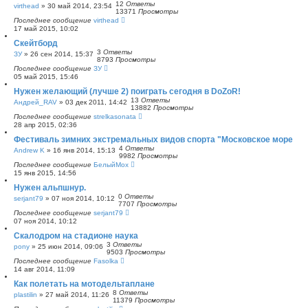
12
Ответы
virthead
»
30 май 2014, 23:54
13371
Просмотры
Последнее сообщение
virthead
17 май 2015, 10:02
Скейтборд
3
Ответы
ЗУ
»
26 сен 2014, 15:37
8793
Просмотры
Последнее сообщение
ЗУ
05 май 2015, 15:46
Нужен желающий (лучше 2) поиграть сегодня в DoZoR!
13
Ответы
Андрей_RAV
»
03 дек 2011, 14:42
13882
Просмотры
Последнее сообщение
strelkasonata
28 апр 2015, 02:36
Фестиваль зимних экстремальных видов спорта "Московское море
4
Ответы
Andrew K
»
16 янв 2014, 15:13
9982
Просмотры
Последнее сообщение
БелыйМох
15 янв 2015, 14:56
Нужен альпшнур.
0
Ответы
serjant79
»
07 ноя 2014, 10:12
7707
Просмотры
Последнее сообщение
serjant79
07 ноя 2014, 10:12
Скалодром на стадионе наука
3
Ответы
pony
»
25 июн 2014, 09:06
9503
Просмотры
Последнее сообщение
Fasolka
14 авг 2014, 11:09
Как полетать на мотодельтаплане
8
Ответы
plastilin
»
27 май 2014, 11:26
11379
Просмотры