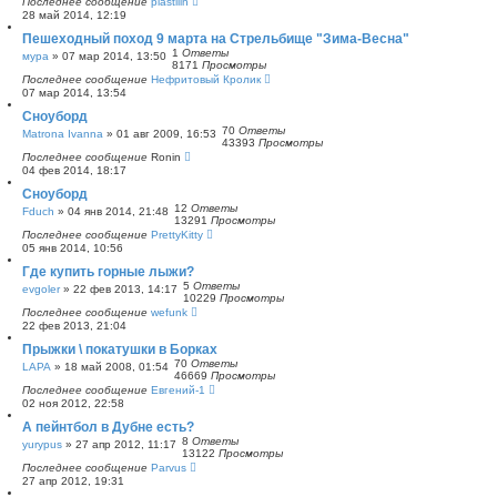
Последнее сообщение
plastilin
28 май 2014, 12:19
Пешеходный поход 9 марта на Стрельбище "Зима-Весна"
1
Ответы
мура
»
07 мар 2014, 13:50
8171
Просмотры
Последнее сообщение
Нефритовый Кролик
07 мар 2014, 13:54
Сноуборд
70
Ответы
Matrona Ivanna
»
01 авг 2009, 16:53
43393
Просмотры
Последнее сообщение
Ronin
04 фев 2014, 18:17
Сноуборд
12
Ответы
Fduch
»
04 янв 2014, 21:48
13291
Просмотры
Последнее сообщение
PrettyKitty
05 янв 2014, 10:56
Где купить горные лыжи?
5
Ответы
evgoler
»
22 фев 2013, 14:17
10229
Просмотры
Последнее сообщение
wefunk
22 фев 2013, 21:04
Прыжки \ покатушки в Борках
70
Ответы
LAPA
»
18 май 2008, 01:54
46669
Просмотры
Последнее сообщение
Евгений-1
02 ноя 2012, 22:58
А пейнтбол в Дубне есть?
8
Ответы
yurypus
»
27 апр 2012, 11:17
13122
Просмотры
Последнее сообщение
Parvus
27 апр 2012, 19:31