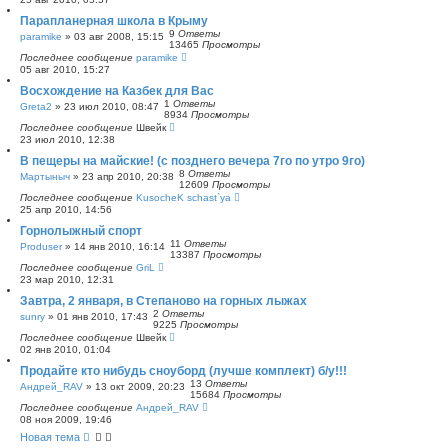
Парапланерная школа в Крыму
9
Ответы
paramike
»
03 авг 2008, 15:15
13465
Просмотры
Последнее сообщение
paramike
05 авг 2010, 15:27
Восхождение на Казбек для Вас
1
Ответы
Greta2
»
23 июл 2010, 08:47
8934
Просмотры
Последнее сообщение
Швейк
23 июл 2010, 12:38
В пещеры на майские! (с позднего вечера 7го по утро 9го)
8
Ответы
Мартыныч
»
23 апр 2010, 20:38
12609
Просмотры
Последнее сообщение
KusocheK schast`ya
25 апр 2010, 14:56
Горнолыжный спорт
11
Ответы
Produser
»
14 янв 2010, 16:14
13387
Просмотры
Последнее сообщение
GriL
23 мар 2010, 12:31
Завтра, 2 января, в Степаново на горных лыжах
2
Ответы
sunry
»
01 янв 2010, 17:43
9225
Просмотры
Последнее сообщение
Швейк
02 янв 2010, 01:04
Продайте кто нибудь сноуборд (лучше комплект) б/у!!!
13
Ответы
Андрей_RAV
»
13 окт 2009, 20:23
15684
Просмотры
Последнее сообщение
Андрей_RAV
08 ноя 2009, 19:46
Новая тема