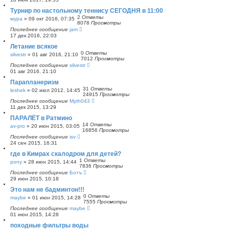
Турнир по настольному теннису СЕГОДНЯ в 11:00
2
Ответы
мура
»
09 окт 2016, 07:35
8078
Просмотры
Последнее сообщение
jam
17 дек 2016, 22:03
Летание всякое
0
Ответы
silvestr
»
01 авг 2016, 21:10
7012
Просмотры
Последнее сообщение
silvestr
01 авг 2016, 21:10
Парапланеризм
31
Ответы
leshek
»
02 июл 2012, 14:45
24915
Просмотры
Последнее сообщение
Myth043
11 дек 2015, 13:29
ПАРАЛЁТ в Ратмино
14
Ответы
av-pro
»
20 июн 2015, 03:05
16856
Просмотры
Последнее сообщение
isv
24 сен 2015, 16:31
где в Кимрах скалодром для детей?
1
Ответы
pony
»
28 июн 2015, 14:44
7836
Просмотры
Последнее сообщение
Ботъ
29 июн 2015, 10:18
Это нам не бадминтон!!!
0
Ответы
maybe
»
01 июн 2015, 14:28
7555
Просмотры
Последнее сообщение
maybe
01 июн 2015, 14:28
походные фильтры воды