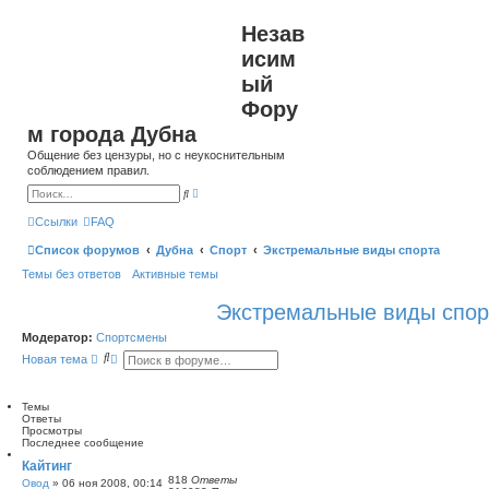
Незав
исим
ый
Фору
м города Дубна
Общение без цензуры, но с неукоснительным
соблюдением правил.
Р
П
а
о
с
и
Ссылки
FAQ
ш
с
и
к
Список форумов
Дубна
Спорт
Экстремальные виды спорта
р
е
Темы без ответов
Активные темы
н
н
ы
Экстремальные виды спор
й
п
о
Модератор:
Спортсмены
и
П
Р
с
Новая тема
о
а
к
и
с
с
ш
Темы
к
и
Ответы
р
Просмотры
е
Последнее сообщение
н
н
Кайтинг
ы
818
Ответы
Овод
»
06 ноя 2008, 00:14
й