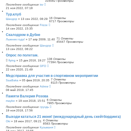
316082
Просмотры
п
Последнее сообщение
isv
о
21 ноя 2022, 07:18
и
с
Тур.клуб
к
16
Ответы
Шандор
»
13 сен 2022, 08:29
6717
Просмотры
Последнее сообщение
Frizze
14 сен 2022, 15:35
Скалодром в Дубне
71
Ответы
Лыжник года!
»
17 апр 2009, 11:40
45447
Просмотры
Последнее сообщение
Шандор
13 сен 2022, 08:22
Опрос по полетам.
138
Ответы
flying
»
15 дек 2016, 19:27
77394
Просмотры
Последнее сообщение
GFO
22 сен 2020, 21:49
Медсправка для участия в спортивном мероприятии
7
Ответы
SaaBaka
»
05 фев 2019, 20:35
8115
Просмотры
Последнее сообщение
Adrew
08 май 2019, 17:45
Памяти Валерия Розова
6
Ответы
maybe
»
19 ноя 2018, 15:51
7965
Просмотры
Последнее сообщение
груздь
19 ноя 2018, 17:56
Выходи кататься 21 июня! (международный день скейтбординга)
4
Ответы
Oki
»
18 июн 2017, 09:21
8583
Просмотры
Последнее сообщение
Кузьманя
18 июн 2017, 19:55