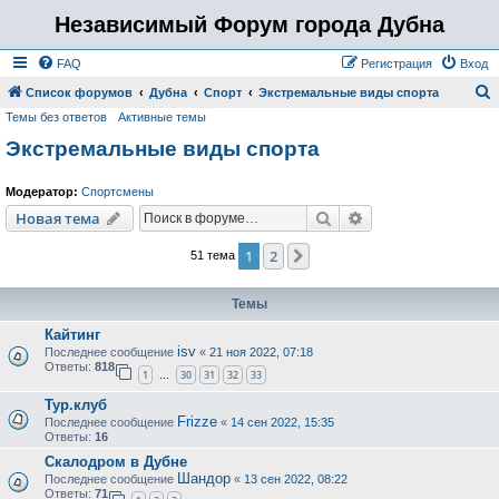
Независимый Форум города Дубна
FAQ
Регистрация
Вход
Список форумов
Дубна
Спорт
Экстремальные виды спорта
Темы без ответов
Активные темы
о
Экстремальные виды спорта
и
с
Модератор:
Спортсмены
к
Поиск
Расширенный пои
Новая тема
1
2
След.
51 тема
Темы
Кайтинг
isv
Последнее сообщение
«
21 ноя 2022, 07:18
Ответы:
818
1
30
31
32
33
…
Тур.клуб
Frizze
Последнее сообщение
«
14 сен 2022, 15:35
Ответы:
16
Скалодром в Дубне
Шандор
Последнее сообщение
«
13 сен 2022, 08:22
Ответы:
71