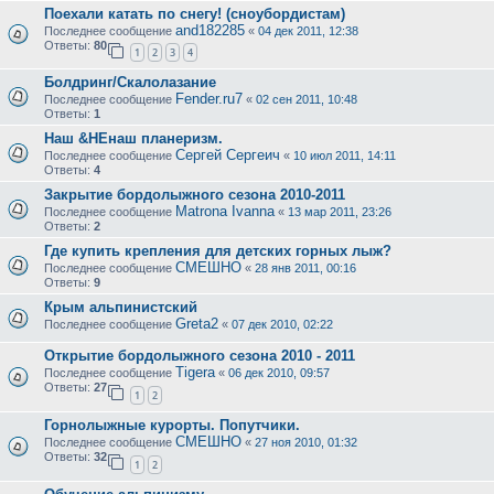
Поехали катать по снегу! (сноубордистам)
and182285
Последнее сообщение
«
04 дек 2011, 12:38
Ответы:
80
1
2
3
4
Болдринг/Скалолазание
Fender.ru7
Последнее сообщение
«
02 сен 2011, 10:48
Ответы:
1
Наш &НЕнаш планеризм.
Сергей Сергеич
Последнее сообщение
«
10 июл 2011, 14:11
Ответы:
4
Закрытие бордолыжного сезона 2010-2011
Matrona Ivanna
Последнее сообщение
«
13 мар 2011, 23:26
Ответы:
2
Где купить крепления для детских горных лыж?
СМЕШНО
Последнее сообщение
«
28 янв 2011, 00:16
Ответы:
9
Крым альпинистский
Greta2
Последнее сообщение
«
07 дек 2010, 02:22
Открытие бордолыжного сезона 2010 - 2011
Tigera
Последнее сообщение
«
06 дек 2010, 09:57
Ответы:
27
1
2
Горнолыжные курорты. Попутчики.
СМЕШНО
Последнее сообщение
«
27 ноя 2010, 01:32
Ответы:
32
1
2