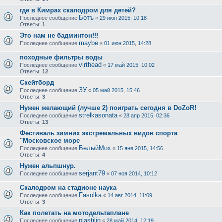
где в Кимрах скалодром для детей?
Ботъ
Последнее сообщение
«
29 июн 2015, 10:18
Ответы:
1
Это нам не бадминтон!!!
maybe
Последнее сообщение
«
01 июн 2015, 14:28
походные фильтры воды
virthead
Последнее сообщение
«
17 май 2015, 10:02
Ответы:
12
Скейтборд
ЗУ
Последнее сообщение
«
05 май 2015, 15:46
Ответы:
3
Нужен желающий (лучше 2) поиграть сегодня в DoZoR!
strelkasonata
Последнее сообщение
«
28 апр 2015, 02:36
Ответы:
13
Фестиваль зимних экстремальных видов спорта
"Московское море
БелыйМох
Последнее сообщение
«
15 янв 2015, 14:56
Ответы:
4
Нужен альпшнур.
serjant79
Последнее сообщение
«
07 ноя 2014, 10:12
Скалодром на стадионе наука
Fasolka
Последнее сообщение
«
14 авг 2014, 11:09
Ответы:
3
Как полетать на мотодельтаплане
plastilin
Последнее сообщение
«
28 май 2014, 12:19