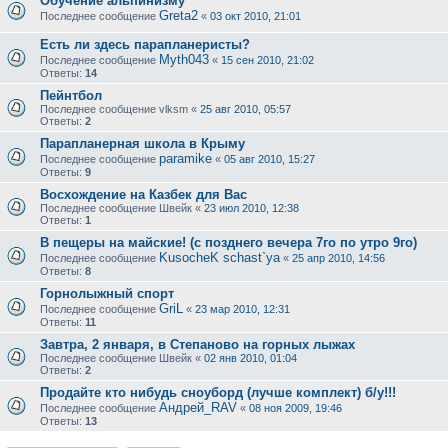
Обучение альпинизму
Greta2
Последнее сообщение
«
03 окт 2010, 21:01
Есть ли здесь парапланеристы?
Myth043
Последнее сообщение
«
15 сен 2010, 21:02
Ответы:
14
Пейнтбол
Последнее сообщение
vlksm
«
25 авг 2010, 05:57
Ответы:
2
Парапланерная школа в Крыму
paramike
Последнее сообщение
«
05 авг 2010, 15:27
Ответы:
9
Восхождение на Казбек для Вас
Последнее сообщение
Швейк
«
23 июл 2010, 12:38
Ответы:
1
В пещеры на майские! (с позднего вечера 7го по утро 9го)
KusocheK schast`ya
Последнее сообщение
«
25 апр 2010, 14:56
Ответы:
8
Горнолыжный спорт
GriL
Последнее сообщение
«
23 мар 2010, 12:31
Ответы:
11
Завтра, 2 января, в Степаново на горных лыжах
Последнее сообщение
Швейк
«
02 янв 2010, 01:04
Ответы:
2
Продайте кто нибудь сноуборд (лучше комплект) б/у!!!
Андрей_RAV
Последнее сообщение
«
08 ноя 2009, 19:46
Ответы:
13