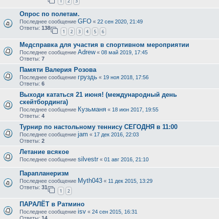
1
2
3
Опрос по полетам.
GFO
Последнее сообщение
«
22 сен 2020, 21:49
Ответы:
138
1
2
3
4
5
6
Медсправка для участия в спортивном мероприятии
Adrew
Последнее сообщение
«
08 май 2019, 17:45
Ответы:
7
Памяти Валерия Розова
груздь
Последнее сообщение
«
19 ноя 2018, 17:56
Ответы:
6
Выходи кататься 21 июня! (международный день
скейтбординга)
Кузьманя
Последнее сообщение
«
18 июн 2017, 19:55
Ответы:
4
Турнир по настольному теннису СЕГОДНЯ в 11:00
jam
Последнее сообщение
«
17 дек 2016, 22:03
Ответы:
2
Летание всякое
silvestr
Последнее сообщение
«
01 авг 2016, 21:10
Парапланеризм
Myth043
Последнее сообщение
«
11 дек 2015, 13:29
Ответы:
31
1
2
ПАРАЛЁТ в Ратмино
isv
Последнее сообщение
«
24 сен 2015, 16:31
Ответы:
14