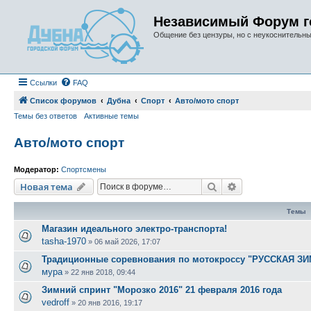
Независимый Форум г
Общение без цензуры, но с неукоснительн
Ссылки
FAQ
Список форумов
Дубна
Спорт
Авто/мото спорт
Темы без ответов
Активные темы
Авто/мото спорт
Модератор:
Спортсмены
Поиск
Расширенный п
Новая тема
Темы
Магазин идеального электро-транспорта!
tasha-1970
»
06 май 2026, 17:07
Традиционные соревнования по мотокроссу "РУССКАЯ ЗИ
мура
»
22 янв 2018, 09:44
Зимний спринт "Морозко 2016" 21 февраля 2016 года
vedroff
»
20 янв 2016, 19:17