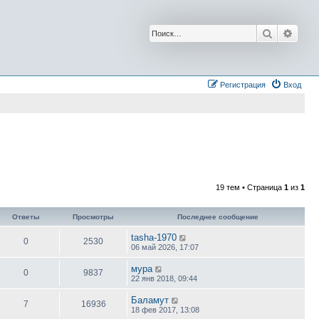
Поиск
Расш
Регистрация
Вход
19 тем • Страница
1
из
1
Ответы
Просмотры
Последнее сообщение
tasha-1970
0
2530
06 май 2026, 17:07
мура
0
9837
22 янв 2018, 09:44
Баламут
7
16936
18 фев 2017, 13:08