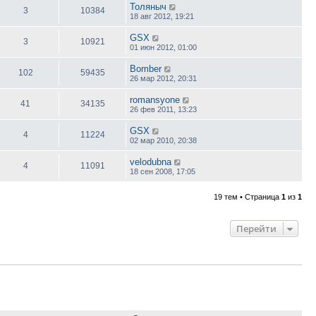
Толяныч
3
10384
18 авг 2012, 19:21
GSX
3
10921
01 июн 2012, 01:00
Bomber
102
59435
26 мар 2012, 20:31
romansyone
41
34135
26 фев 2011, 13:23
GSX
4
11224
02 мар 2010, 20:38
velodubna
4
11091
18 сен 2008, 17:05
19 тем • Страница
1
из
1
Перейти