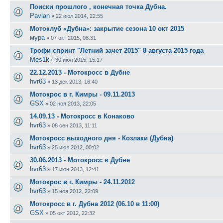
Поиски прошлого , конечная точка Дубна.
Pavlan
»
22 июл 2014, 22:55
Мотоклуб «Дубна»: закрытие сезона 10 окт 2015
мура
»
07 окт 2015, 08:31
Трофи спринт "Летний зачет 2015" 8 августа 2015 года
Mes1k
»
30 июл 2015, 15:17
22.12.2013 - Мотокросс в Дубне
hvr63
»
13 дек 2013, 16:40
Мотокрос в г. Кимры - 09.11.2013
GSX
»
02 ноя 2013, 22:05
14.09.13 - Мотокросс в Конаково
hvr63
»
08 сен 2013, 11:11
Мотокросс выходного дня - Козлаки (Дубна)
hvr63
»
25 июл 2012, 00:02
30.06.2013 - Мотокросс в Дубне
hvr63
»
17 июн 2013, 12:41
Мотокрос в г. Кимры - 24.11.2012
hvr63
»
15 ноя 2012, 22:09
Мотокросс в г. Дубна 2012 (06.10 в 11:00)
GSX
»
05 окт 2012, 22:32