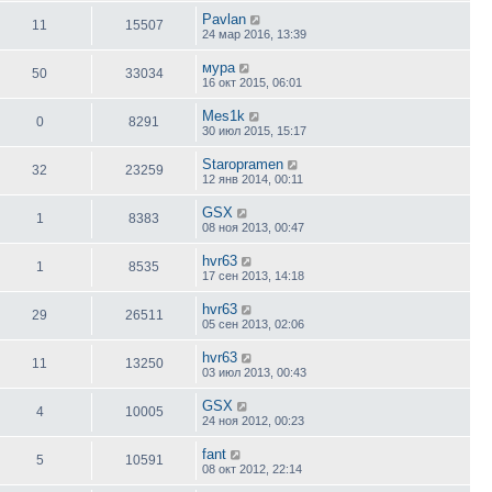
Pavlan
11
15507
24 мар 2016, 13:39
мура
50
33034
16 окт 2015, 06:01
Mes1k
0
8291
30 июл 2015, 15:17
Staropramen
32
23259
12 янв 2014, 00:11
GSX
1
8383
08 ноя 2013, 00:47
hvr63
1
8535
17 сен 2013, 14:18
hvr63
29
26511
05 сен 2013, 02:06
hvr63
11
13250
03 июл 2013, 00:43
GSX
4
10005
24 ноя 2012, 00:23
fant
5
10591
08 окт 2012, 22:14