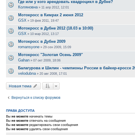
Где или у кого арендовать квадроцикл в Дубне?
Коляновна
»
11 апр 2012, 12:01
Мотокросс в Кимрах 2 июня 2012
GSX
»
19 фев 2011, 19:47
Мотокросс в Дубне 2012 (18.03 в 10:00)
GSX
»
10 мар 2012, 13:17
Мотокросс в Дубне 2009
romansyone
»
29 сен 2009, 15:09
Мотокросс "Золотая Осень 2009"
Gahan
»
07 окт 2009, 18:06
Балагурова и Шилин - чемпионы России в байкер-кроссе 20
velodubna
»
20 авг 2008, 17:01
Новая тема
Вернуться к списку форумов
ПРАВА ДОСТУПА
Вы
не можете
начинать темы
Вы
не можете
отвечать на сообщения
Вы
не можете
редактировать свои сообщения
Вы
не можете
удалять свои сообщения